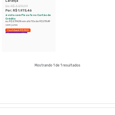
Laranja
De:
R$ 3.519,99
Por:
R$ 1.975,46
à vista com Pix ou 1x no Cartão de
Crédito
ou
R$ 2.194,96
em até
10
x de
R$ 219,49
sem juros
Cashback R$ 300
Economize 43%
Mostrando 1 de 1 resultados