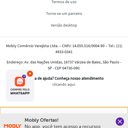
×
Nós salvamos o seu histórico de uso pra oferecer a melhor
Mobly Ofertas!
experiência na Mobly. Quando você navega no nosso site,
No app, você tem acesso a recursos 
aceita esta condição