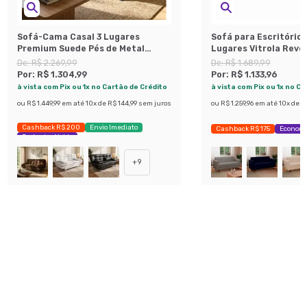
Sofá-Cama Casal 3 Lugares
Sofá para Escritório
Premium Suede Pés de Metal
Lugares Vitrola Rev
Preto
Sintético Café
De:
R$ 2.269,99
De:
R$ 1.689,99
Por:
R$ 1.304,99
Por:
R$ 1.133,96
à vista com Pix ou 1x no Cartão de Crédito
à vista com Pix ou 1x no C
ou
R$ 1.449,99
em até
10
x de
R$ 144,99
sem juros
ou
R$ 1.259,96
em até
10
x de
R$
Cashback R$ 200
Envio Imediato
Cashback R$ 175
Economi
Exclusivo Mobly
+
9