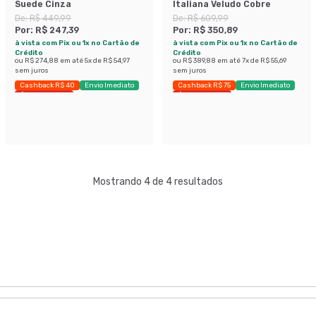
Suede Cinza
Italiana Veludo Cobre
De:
R$ 449,99
De:
R$ 609,99
Por:
R$ 247,39
Por:
R$ 350,89
à vista com Pix ou 1x no Cartão de
à vista com Pix ou 1x no Cartão de
Crédito
Crédito
ou
R$ 274,88
em até
5
x de
R$ 54,97
ou
R$ 389,88
em até
7
x de
R$ 55,69
sem juros
sem juros
Cashback R$ 40
Envio Imediato
Cashback R$ 75
Envio Imediato
Últimas peças
Últimas peças
Mostrando 4 de 4 resultados