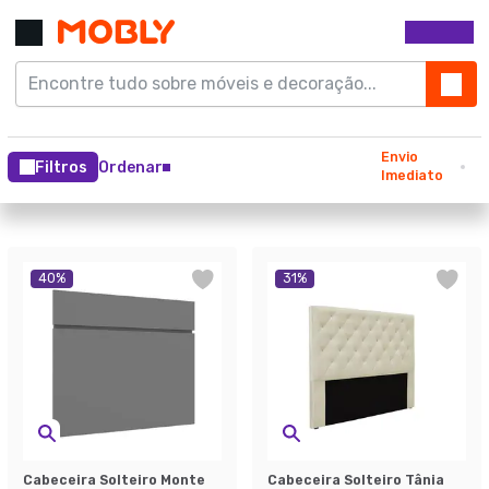
Envio
Filtros
Ordenar
Imediato
40
%
31
%
Cabeceira Solteiro Monte
Cabeceira Solteiro Tânia