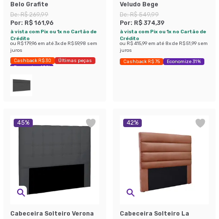
Belo Grafite
Veludo Bege
De:
R$ 269,99
De:
R$ 549,99
Por:
R$ 161,96
Por:
R$ 374,39
à vista com Pix ou 1x no Cartão de
à vista com Pix ou 1x no Cartão de
Crédito
Crédito
ou
R$ 179,96
em até
3
x de
R$ 59,98
sem
ou
R$ 415,99
em até
8
x de
R$ 51,99
sem
juros
juros
Cashback R$ 30
Últimas peças
Cashback R$ 75
Economize 31%
Economize 40%
45
%
42
%
Cabeceira Solteiro Verona
Cabeceira Solteiro La