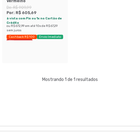
Vermelho
De:
R$ 909,99
Por:
R$ 605,69
à vista com Pix ou 1x no Cartão de
Crédito
ou
R$ 672,99
em até
10
x de
R$ 67,29
sem juros
Cashback R$ 100
Envio Imediato
Últimas peças
Mostrando 1 de 1 resultados