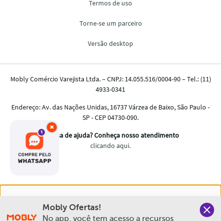
×
Nós salvamos o seu histórico de uso pra oferecer a melhor
Mobly Ofertas!
experiência na Mobly. Quando você navega no nosso site,
No app, você tem acesso a recursos 
aceita esta condição