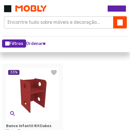
Filtros
Ordenar
33
%
Banco Infantil KitCubos