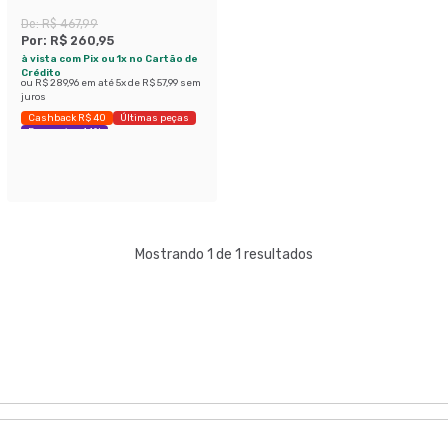
De:
R$ 467,99
Por:
R$ 260,95
à vista com Pix ou 1x no Cartão de
Crédito
ou
R$ 289,96
em até
5
x de
R$ 57,99
sem
juros
Cashback R$ 40
Últimas peças
Economize 44%
Mostrando 1 de 1 resultados