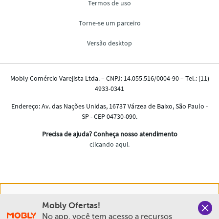
Nós salvamos o seu histórico de uso pra oferecer a melhor
Mobly Ofertas!
experiência na Mobly. Quando você navega no nosso site,
No app, você tem acesso a recursos 
aceita esta condição