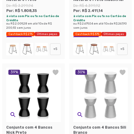
De:
R$ 3.299,94
De:
R$ 4.399,92
Por:
R$ 1.808,35
Por:
R$ 2.411,14
à vista com Pix ou 1x no Cartão de
à vista com Pix ou 1x no Cartão de
Crédito
Crédito
ou
R$ 2.009,28
em até
10
x de
R$
ou
R$ 2.679,04
em até
10
x de
R$ 267,90
200,92
sem juros
sem juros
Cashback R$ 275
Últimas peças
Cashback R$ 375
Últimas peças
Economize 45%
Economize 45%
+
5
+
5
39
%
30
%
Conjunto com 4 Bancos
Conjunto com 4 Bancos Sili
Nick Preto
Branco