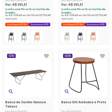
De:
R$ 1.579,99
De:
R$ 1.579,99
Por:
R$ 931,37
Por:
R$ 931,37
à vista com Pix ou 1x no Cartão de
à vista com Pix ou 1x no Cartão de
Crédito
Crédito
ou
R$ 1.034,86
em até
10
x de
R$ 103,48
ou
R$ 1.034,86
em até
10
x de
R$ 103,48
sem juros
sem juros
Cashback R$ 150
Economize 41%
Cashback R$ 150
Economize 41%
12
%
42
%
Banco de Jardim Valence
Banco Dili Amêndoa e Preto
Tabaco
De:
R$ 1.059,99
De:
R$ 549,99