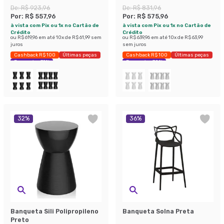
De:
R$ 923,96
De:
R$ 831,96
Por:
R$ 557,96
Por:
R$ 575,96
à vista com Pix ou 1x no Cartão de
à vista com Pix ou 1x no Cartão de
Crédito
Crédito
ou
R$ 619,96
em até
10
x de
R$ 61,99
sem
ou
R$ 639,96
em até
10
x de
R$ 63,99
juros
sem juros
Cashback R$ 100
Últimas peças
Cashback R$ 100
Últimas peças
Economize 39%
Economize 30%
32
%
36
%
Banqueta Sili Polipropileno
Banqueta Solna Preta
Preto