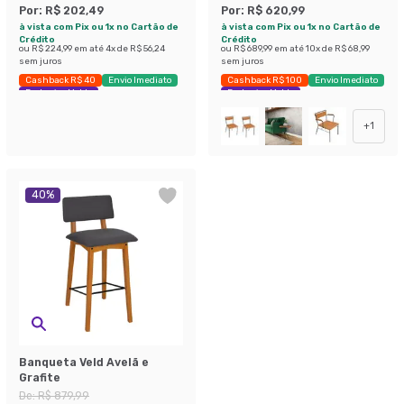
Por:
R$ 202,49
Por:
R$ 620,99
à vista com Pix ou 1x no Cartão de
à vista com Pix ou 1x no Cartão de
Crédito
Crédito
ou
R$ 224,99
em até
4
x de
R$ 56,24
ou
R$ 689,99
em até
10
x de
R$ 68,99
sem juros
sem juros
Cashback R$ 40
Envio Imediato
Cashback R$ 100
Envio Imediato
Exclusivo Mobly
Exclusivo Mobly
+
1
40
%
Banqueta Veld Avelã e
Grafite
De:
R$ 879,99