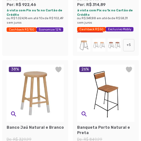
Por:
R$ 922,46
Por:
R$ 314,89
à vista com Pix ou 1x no Cartão de
à vista com Pix ou 1x no Cartão de
Crédito
Crédito
ou
R$ 1.024,96
em até
10
x de
R$ 102,49
ou
R$ 349,88
em até
6
x de
R$ 58,31
sem juros
sem juros
Cashback R$ 50
Exclusivo Mobly
Cashback R$ 150
Economize 12%
Últimas peças
+
5
38
%
26
%
Banco Jaú Natural e Branco
Banqueta Porto Natural e
Preta
De:
R$ 329,99
De:
R$ 849,99