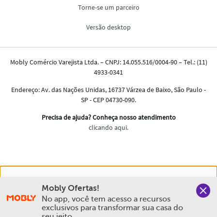
Nós salvamos o seu histórico de uso pra oferecer a melhor
Mobly Ofertas!
experiência na Mobly. Quando você navega no nosso site,
No app, você tem acesso a recursos 
aceita esta condição
exclusivos para transformar sua casa do 
seu jeito.
Política de Privacidade e Cookies