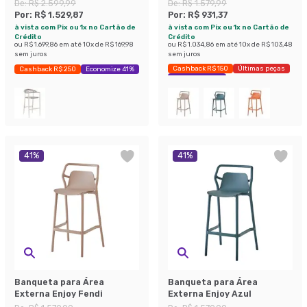
Terracota e Castanho
De:
R$ 2.599,99
De:
R$ 1.579,99
Por:
R$ 1.529,87
Por:
R$ 931,37
à vista com Pix ou 1x no Cartão de
à vista com Pix ou 1x no Cartão de
Crédito
Crédito
ou
R$ 1.699,86
em até
10
x de
R$ 169,98
ou
R$ 1.034,86
em até
10
x de
R$ 103,48
sem juros
sem juros
Cashback R$ 150
Últimas peças
Cashback R$ 250
Economize 41%
Economize 41%
41
%
41
%
Banqueta para Área
Banqueta para Área
Externa Enjoy Fendi
Externa Enjoy Azul