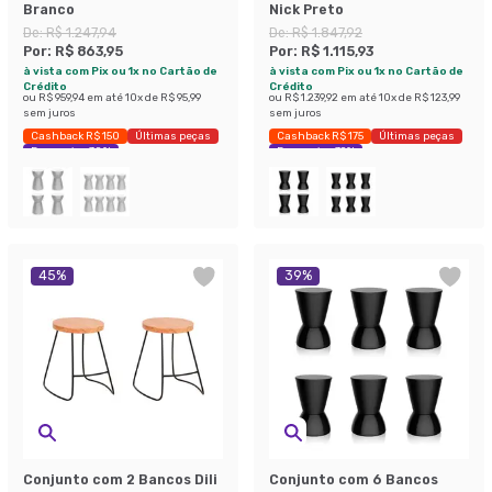
Branco
Nick Preto
De:
R$ 1.247,94
De:
R$ 1.847,92
Por:
R$ 863,95
Por:
R$ 1.115,93
à vista com Pix ou 1x no Cartão de
à vista com Pix ou 1x no Cartão de
Crédito
Crédito
ou
R$ 959,94
em até
10
x de
R$ 95,99
ou
R$ 1.239,92
em até
10
x de
R$ 123,99
sem juros
sem juros
Cashback R$ 150
Últimas peças
Cashback R$ 175
Últimas peças
Economize 30%
Economize 39%
45
%
39
%
Conjunto com 2 Bancos Dili
Conjunto com 6 Bancos