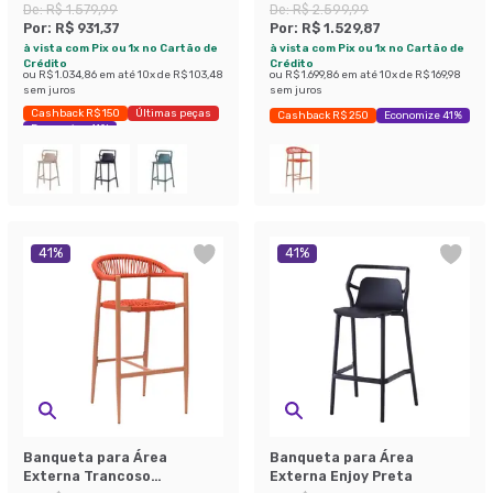
Areia
De:
R$ 1.579,99
De:
R$ 2.599,99
Por:
R$ 931,37
Por:
R$ 1.529,87
à vista com Pix ou 1x no Cartão de
à vista com Pix ou 1x no Cartão de
Crédito
Crédito
ou
R$ 1.034,86
em até
10
x de
R$ 103,48
ou
R$ 1.699,86
em até
10
x de
R$ 169,98
sem juros
sem juros
Cashback R$ 150
Últimas peças
Cashback R$ 250
Economize 41%
Economize 41%
41
%
41
%
Banqueta para Área
Banqueta para Área
Externa Trancoso
Externa Enjoy Preta