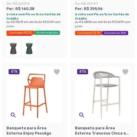
De:
R$ 207,99
De:
R$ 619,99
Por:
R$ 140,38
Por:
R$ 395,96
à vista com Pix ou 1x no Cartão de
à vista com Pix ou 1x no Cartão de
Crédito
Crédito
ou
R$ 155,99
em até
3
x de
R$ 51,99
sem
ou
R$ 439,96
em até
8
x de
R$ 54,99
sem
juros
juros
Cashback R$ 30
Envio Imediato
Cashback R$ 75
Economize 36%
Últimas peças
41
%
41
%
Banqueta para Área
Banqueta para Área
Externa Enjoy Pessêgo
Externa Trancoso Cinza e