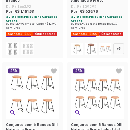
Branco
Amêndoa e Preto
De:
R$ 1.663,92
De:
R$ 1.099,98
Por:
R$ 1.151,93
Por:
R$ 629,78
à vista com Pix ou 1x no Cartão de
à vista com Pix ou 1x no Cartão de
Crédito
Crédito
ou
R$ 1.279,92
em até
10
x de
R$ 127,99
ou
R$ 699,76
em até
10
x de
R$ 69,97
sem juros
sem juros
Cashback R$ 175
Últimas peças
Cashback R$ 100
Últimas peças
Economize 30%
Economize 42%
+
5
45
%
45
%
Conjunto com 6 Bancos Dili
Conjunto com 8 Bancos Dili
Natural e Preto
Natural e Preto Industrial