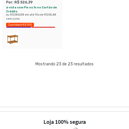
Por:
R$ 526,39
à vista com Pix ou 1x no Cartão de
Crédito
ou
R$ 584,88
em até
10
x de
R$ 58,48
sem juros
Cashback R$ 100
Exclusivo Mobly
Últimas peças
Mostrando 23 de 23 resultados