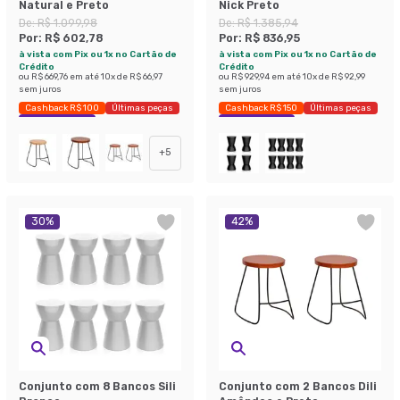
Natural e Preto
Nick Preto
De:
R$ 1.099,98
De:
R$ 1.385,94
Por:
R$ 602,78
Por:
R$ 836,95
à vista com Pix ou 1x no Cartão de
à vista com Pix ou 1x no Cartão de
Crédito
Crédito
ou
R$ 669,76
em até
10
x de
R$ 66,97
ou
R$ 929,94
em até
10
x de
R$ 92,99
sem juros
sem juros
Cashback R$ 100
Últimas peças
Cashback R$ 150
Últimas peças
Economize 45%
Economize 39%
+
5
30
%
42
%
Conjunto com 8 Bancos Sili
Conjunto com 2 Bancos Dili