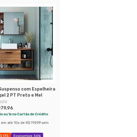
Suspenso com Espelheira
el 2 PT Preto e Mel
9,99
079,96
ix ou 1x no Cartão de Crédito
em até
10
x de
R$ 119,99
sem
$ 175
Economize 36%