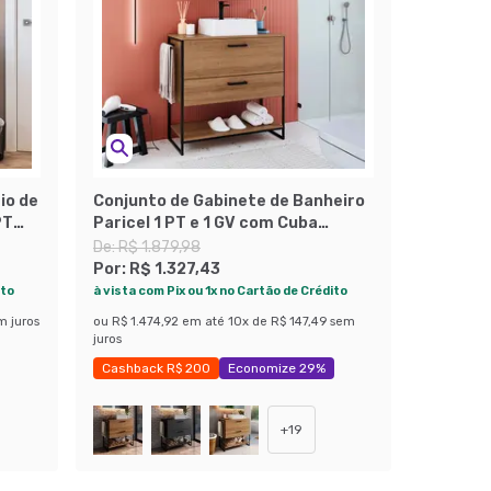
io de
Conjunto de Gabinete de Banheiro
PT
Paricel 1 PT e 1 GV com Cuba
Ametista Branca e Espelheira
De:
R$ 1.879,98
Angel 1 PT Preto e Mel
Por:
R$ 1.327,43
ito
à vista com Pix ou 1x no Cartão de Crédito
m juros
ou
R$ 1.474,92
em até
10
x de
R$ 147,49
sem
juros
Cashback R$ 200
Economize 29%
+
19