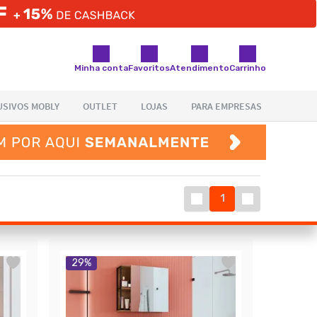
Minha conta
Favoritos
Atendimento
Carrinho
1
29
%