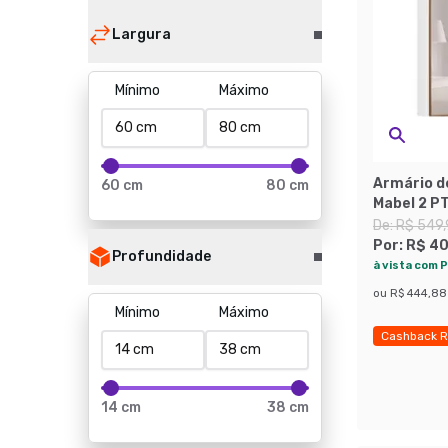
Largura
Mínimo
Máximo
Armário d
60 cm
80 cm
Mabel 2 P
De:
R$ 549
Por:
R$ 4
Profundidade
à vista com P
ou
R$ 444,88
Mínimo
Máximo
Cashback R
Economize 
14 cm
38 cm