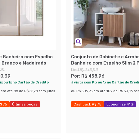
e Banheiro com Espelho
Conjunto de Gabinete e Armár
T Branco e Madeirado
Banheiro com Espelho Slim 2 
Branco e Montana
,99
De:
R$ 779,99
00,39
Por:
R$ 458,96
ix ou 1x no Cartão de Crédito
à vista com Pix ou 1x no Cartão de Créd
em até
8
x de
R$ 55,61
sem juros
ou
R$ 509,95
em até
10
x de
R$ 50,99
se
$ 75
Últimas peças
Cashback R$ 75
Economize 41%
27%