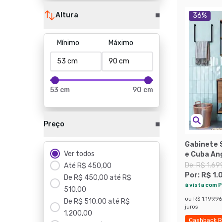
Altura
36
%
Mínimo
Máximo
53 cm
90 cm
Preço
Gabinete 
Ver todos
e Cuba Ang
De:
R$ 1.69
Até R$ 450,00
Por:
R$ 1.
De R$ 450,00 até R$
à vista com P
510,00
ou
R$ 1.199,96
De R$ 510,00 até R$
juros
1.200,00
Cashback R