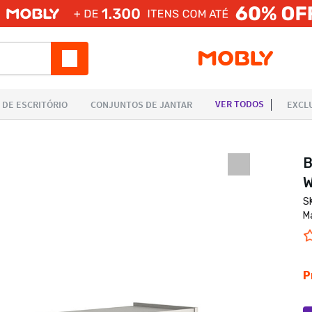
B
W
S
M
P