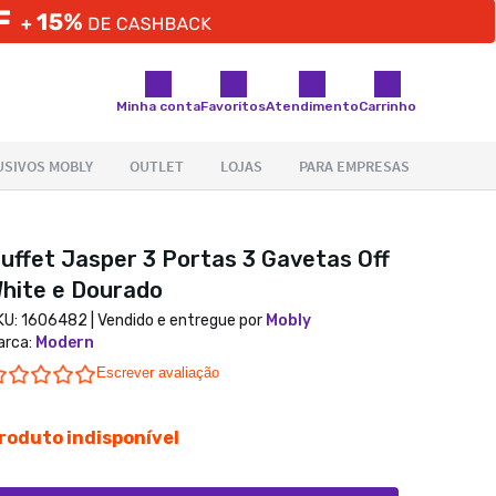
Minha conta
Favoritos
Atendimento
Carrinho
uffet Jasper 3 Portas 3 Gavetas Off
hite e Dourado
KU:
1606482
| Vendido e entregue por
Mobly
arca
:
Modern
0.0 star rating
Escrever avaliação
roduto indisponível