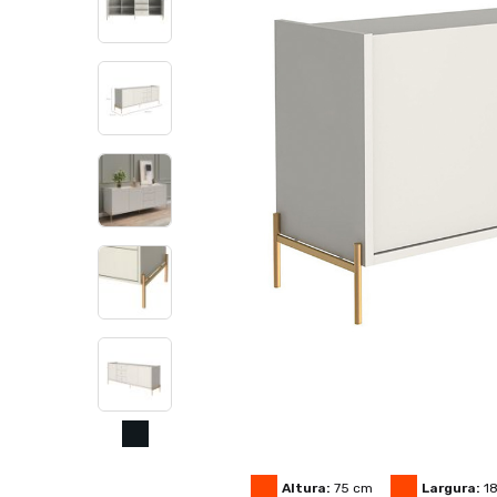
Altura:
75
cm
Largura:
1