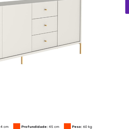
84
cm
Profundidade:
45
cm
Peso:
60
kg