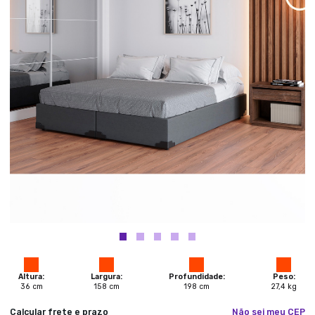
Altura:
Largura:
Profundidade:
Peso:
36
cm
158
cm
198
cm
27,4
kg
Calcular frete e prazo
Não sei meu CEP