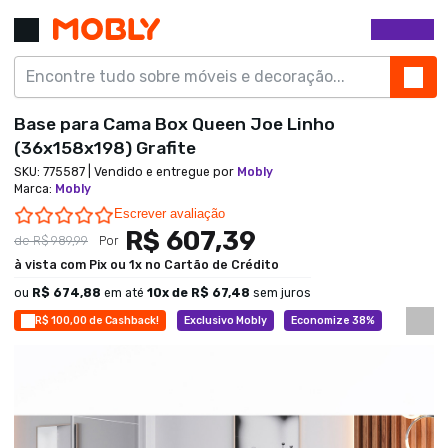
Base para Cama Box Queen Joe Linho
(36x158x198) Grafite
SKU:
775587
| Vendido e entregue por
Mobly
Marca
:
Mobly
0.0 star rating
Escrever avaliação
R$ 607,39
de
R$ 989,99
Por
à vista com Pix ou 1x no Cartão de Crédito
ou
R$ 674,88
em até
10
x de
R$ 67,48
sem juros
R$ 100,00 de Cashback!
Exclusivo Mobly
Economize 38%