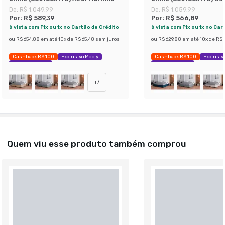
De:
R$ 1.049,99
De:
R$ 1.059,99
Por:
R$ 589,39
Por:
R$ 566,89
à vista com Pix ou 1x no Cartão de Crédito
à vista com Pix ou 1x no Car
ou
R$ 654,88
em até
10
x de
R$ 65,48
sem juros
ou
R$ 629,88
em até
10
x de
R$ 
Cashback R$ 100
Exclusivo Mobly
Cashback R$ 100
Exclusiv
Economize 43%
Economize 46%
+
7
Quem viu esse produto também comprou