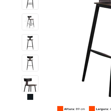
Altura:
89
cm
Largura: