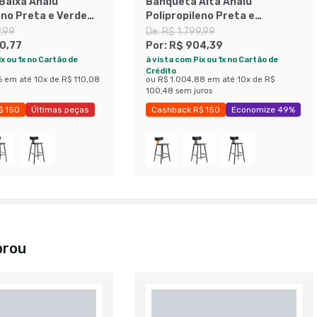
Baixa Analu
Banqueta Alta Analu
eno Preta e Verde
Polipropileno Preta e
Caramelo
9,99
De:
R$ 1.799,99
0,77
Por:
R$ 904,39
x ou 1x no Cartão de
à vista com Pix ou 1x no Cartão de
Crédito
6
em até
10
x de
R$ 110,08
ou
R$ 1.004,88
em até
10
x de
R$
100,48
sem juros
$ 150
Últimas peças
Cashback R$ 150
Economize 49%
41%
prou