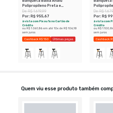
Banqueta Baixa Analu
Banqueta 
Polipropileno Preta e
Polipropil
Caramelo
Sálvia
De:
R$ 1.619,99
De:
R$ 1.67
Por:
R$ 955,67
Por:
R$ 99
à vista com Pix ou 1x no Cartão de
à vista com Pi
Crédito
Crédito
ou
R$ 1.061,86
em até
10
x de
R$ 106,18
ou
R$ 1.100,8
sem juros
sem juros
Cashback R$ 150
Últimas peças
Cashback R
Economize 41%
Economize 
Quem viu esse produto também com