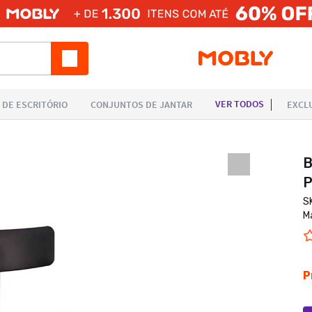
B
P
S
M
P