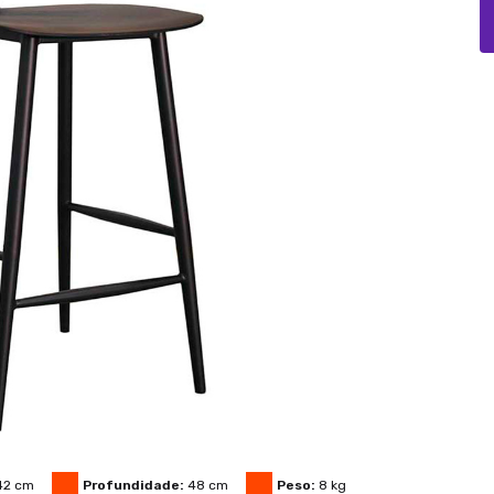
42
cm
Profundidade:
48
cm
Peso:
8
kg