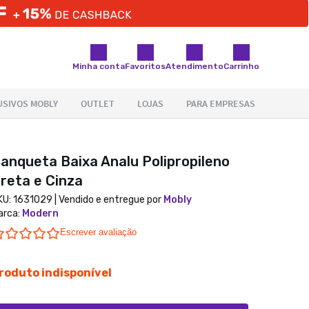
Minha conta
Favoritos
Atendimento
Carrinho
anqueta Baixa Analu Polipropileno
reta e Cinza
KU:
1631029
| Vendido e entregue por
Mobly
arca
:
Modern
0.0 star rating
Escrever avaliação
roduto indisponível