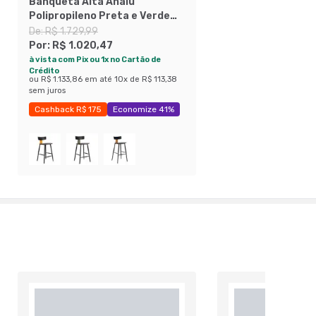
Banqueta Alta Analu
Polipropileno Preta e Verde
Sálvia
De:
R$ 1.729,99
Por:
R$ 1.020,47
à vista com Pix ou 1x no Cartão de
Crédito
ou
R$ 1.133,86
em até
10
x de
R$ 113,38
sem juros
Cashback R$ 175
Economize 41%