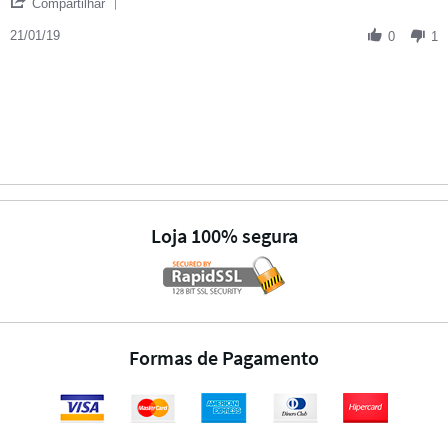
' Share Review by Marlon V. on 21 Jan 2019
Compartilhar
21/01/19
0
1