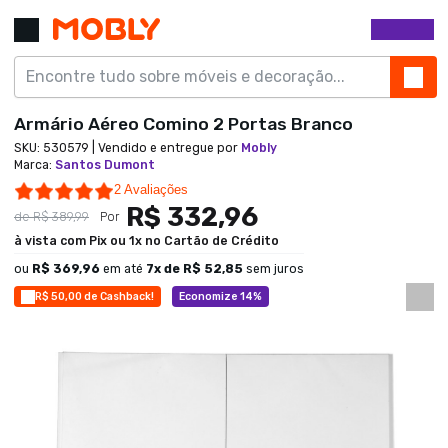
Armário Aéreo Comino 2 Portas Branco
SKU:
530579
| Vendido e entregue por
Mobly
Marca
:
Santos Dumont
5.0 star rating
2 Avaliações
R$ 332,96
de
R$ 389,99
Por
à vista com Pix ou 1x no Cartão de Crédito
ou
R$ 369,96
em até
7
x de
R$ 52,85
sem juros
R$ 50,00 de Cashback!
Economize 14%