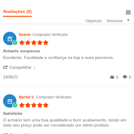
Avaliações
(2)
Organizar:
Selecione
Nelson
Comprador Verificado
5.0 star rating
Armario suspenso
Review by Nelson on 14 Jun 2021
review stating Armario suspenso
Excelente. Facilidade e confiança na loja e sues parceiros.
' Share Review by Nelson on 14 Jun 2021
Compartilhar
14/06/21
0
0
Marlon V.
Comprador Verificado
5.0 star rating
Satisfeito
Review by Marlon V. on 21 Jan 2019
review stating Satisfeito
O armário tem uma boa qualidade e bom acabamento, tendo em
vista seu preço pode ser considerado um ótimo produto.