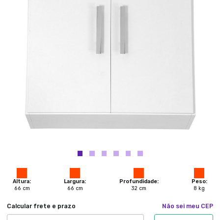
Altura:
Largura:
Profundidade:
Peso:
66
cm
66
cm
32
cm
8
kg
Calcular frete e prazo
Não sei meu CEP