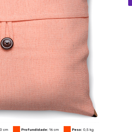
0
cm
Profundidade:
16
cm
Peso:
0,5
kg