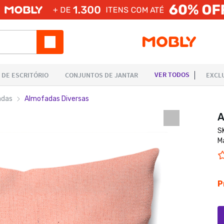
adas
Almofadas Diversas
A
S
M
P