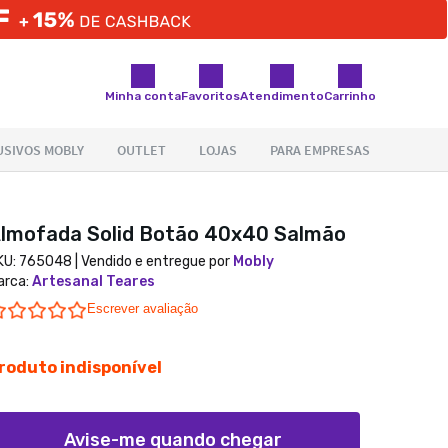
Minha conta
Favoritos
Atendimento
Carrinho
lmofada Solid Botão 40x40 Salmão
KU:
765048
| Vendido e entregue por
Mobly
arca
:
Artesanal Teares
0.0 star rating
Escrever avaliação
roduto indisponível
Avise-me quando chegar