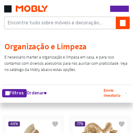
Envio
Filtros
Ordenar
Imediato
44
%
77
%