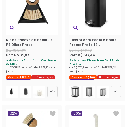
Kit de Escova de Bambu e
Lixeira com Pedal e Balde
Pá Oikos Preto
Frame Preto 12 L
De:
R$ 59,99
De:
R$ 649,99
Por:
R$ 35,97
Por:
R$ 517,46
à vista com Pix ou 1x no Cartão de
à vista com Pix ou 1x no Cartão de
Crédito
Crédito
ou
R$ 39,98
em até
1
x de
R$ 39,97
sem
ou
R$ 574,96
em até
10
x de
R$ 57,49
juros
sem juros
Cashback R$ 10
Últimas peças
Cashback R$ 100
Últimas peças
Economize 40%
Economize 20%
+
47
+
1
32
%
30
%