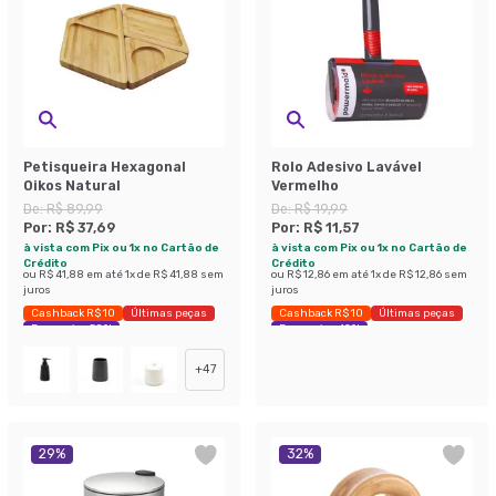
Petisqueira Hexagonal
Rolo Adesivo Lavável
Oikos Natural
Vermelho
De:
R$ 89,99
De:
R$ 19,99
Por:
R$ 37,69
Por:
R$ 11,57
à vista com Pix ou 1x no Cartão de
à vista com Pix ou 1x no Cartão de
Crédito
Crédito
ou
R$ 41,88
em até
1
x de
R$ 41,88
sem
ou
R$ 12,86
em até
1
x de
R$ 12,86
sem
juros
juros
Cashback R$ 10
Últimas peças
Cashback R$ 10
Últimas peças
Economize 58%
Economize 42%
+
47
29
%
32
%