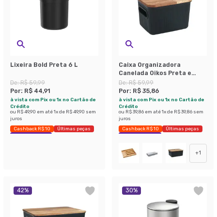
Lixeira Bold Preta 6 L
Caixa Organizadora
Canelada Oikos Preta e
Acácia 1,5 L
De:
R$ 59,99
De:
R$ 59,99
Por:
R$ 44,91
Por:
R$ 35,86
à vista com Pix ou 1x no Cartão de
à vista com Pix ou 1x no Cartão de
Crédito
Crédito
ou
R$ 49,90
em até
1
x de
R$ 49,90
sem
ou
R$ 39,86
em até
1
x de
R$ 39,86
sem
juros
juros
Cashback R$ 10
Últimas peças
Cashback R$ 10
Últimas peças
Economize 25%
Economize 40%
+
1
42
%
30
%