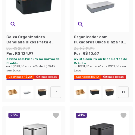
Caixa Organizadora
Organizador com
Canelada Oikos Preta e
Puxadores Oikos Cinza 104
Acácia 16 L
cm
De:
R$ 209,99
De:
R$ 19,99
Por:
R$ 124,97
Por:
R$ 10,67
à vista com Pix ou 1x no Cartão de
à vista com Pix ou 1x no Cartão de
Crédito
Crédito
ou
R$ 138,86
em até
2
x de
R$ 69,43
ou
R$ 11,86
em até
1
x de
R$ 11,86
sem
sem juros
juros
Cashback R$ 20
Últimas peças
Cashback R$ 10
Últimas peças
Economize 40%
Economize 46%
+
1
+
1
23
%
41
%