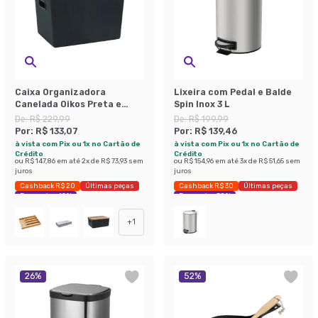
Caixa Organizadora
Lixeira com Pedal e Balde
Canelada Oikos Preta e
Spin Inox 3 L
Acácia 23 L
De:
R$ 229,99
De:
R$ 199,99
Por:
R$ 133,07
Por:
R$ 139,46
à vista com Pix ou 1x no Cartão de
à vista com Pix ou 1x no Cartão de
Crédito
Crédito
ou
R$ 147,86
em até
2
x de
R$ 73,93
sem
ou
R$ 154,96
em até
3
x de
R$ 51,65
sem
juros
juros
Cashback R$ 20
Últimas peças
Cashback R$ 30
Últimas peças
Economize 42%
Economize 30%
+
1
26
%
52
%