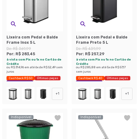
Lixeira com Pedal e Balde
Lixeira com Pedal e Balde
Frame Inox 5 L
Frame Preto 5 L
De:
R$ 369,99
De:
R$ 439,99
Por:
R$ 283,45
Por:
R$ 257,29
à vista com Pix ou 1x no Cartão de
à vista com Pix ou 1x no Cartão de
Crédito
Crédito
ou
R$ 314,96
em até
6
x de
R$ 52,49
sem
ou
R$ 285,88
em até
5
x de
R$ 57,17
juros
sem juros
Cashback R$ 50
Últimas peças
Cashback R$ 40
Últimas peças
Economize 23%
Economize 41%
+
1
+
1
Indisponível
Indisponível