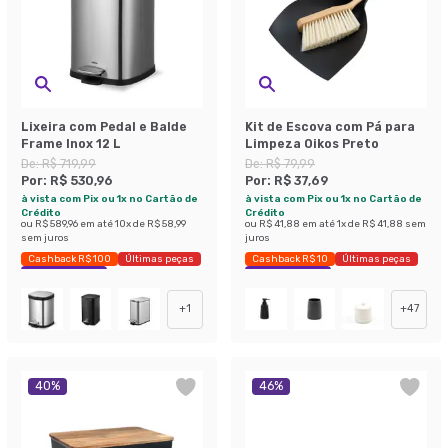
Lixeira com Pedal e Balde
Kit de Escova com Pá para
Frame Inox 12 L
Limpeza Oikos Preto
De:
R$ 719,99
De:
R$ 79,99
Por:
R$ 530,96
Por:
R$ 37,69
à vista com Pix ou 1x no Cartão de
à vista com Pix ou 1x no Cartão de
Crédito
Crédito
ou
R$ 589,96
em até
10
x de
R$ 58,99
ou
R$ 41,88
em até
1
x de
R$ 41,88
sem
sem juros
juros
Cashback R$ 100
Últimas peças
Cashback R$ 10
Últimas peças
Economize 26%
Economize 52%
+
1
+
47
40
%
46
%