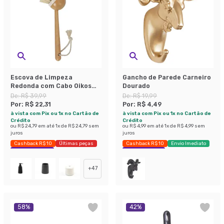
Escova de Limpeza
Gancho de Parede Carneiro
Redonda com Cabo Oikos
Dourado
Off White
De:
R$ 39,99
De:
R$ 19,99
Por:
R$ 22,31
Por:
R$ 4,49
à vista com Pix ou 1x no Cartão de
à vista com Pix ou 1x no Cartão de
Crédito
Crédito
ou
R$ 24,79
em até
1
x de
R$ 24,79
sem
ou
R$ 4,99
em até
1
x de
R$ 4,99
sem
juros
juros
Cashback R$ 10
Últimas peças
Cashback R$ 10
Envio Imediato
Economize 44%
Economize 77%
+
47
58
%
42
%