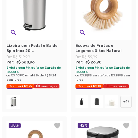
Lixeira com Pedal e Balde
Escova de Frutas e
Spin Inox 20 L
Legumes Oikos Natural
De:
R$ 519,99
De:
R$ 39,99
Por:
R$ 368,96
Por:
R$ 26,98
à vista com Pix ou 1x no Cartão de
à vista com Pix ou 1x no Cartão de
Crédito
Crédito
ou
R$ 409,96
em até
8
x de
R$ 51,24
ou
R$ 29,98
em até
1
x de
R$ 29,98
sem
sem juros
juros
Cashback R$ 75
Últimas peças
Cashback R$ 10
Últimas peças
Economize 29%
Economize 32%
+
47
38
%
42
%