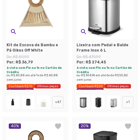
Kit de Escova de Bambu e
Lixeira com Pedal e Balde
Pá Oikos Off White
Frame Inox 6 L
De:
R$ 59,99
De:
R$ 479,99
Por:
R$ 36,79
Por:
R$ 274,45
à vista com Pix ou 1x no Cartão de
à vista com Pix ou 1x no Cartão de
Crédito
Crédito
ou
R$ 40,88
em até
1
x de
R$ 40,88
ou
R$ 304,96
em até
6
x de
R$ 50,82
sem juros
sem juros
Cashback R$ 10
Últimas peças
Cashback R$ 50
Últimas peças
Economize 38%
Economize 42%
+
47
+
1
40
%
20
%