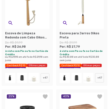
Escova de Limpeza
Escova para Jarros Oikos
Redonda com Cabo Oikos
Preta
Preta
De:
R$ 39,99
De:
R$ 39,99
Por:
R$ 26,98
Por:
R$ 27,79
à vista com Pix ou 1x no Cartão de
à vista com Pix ou 1x no Cartão de
Crédito
Crédito
ou
R$ 29,98
em até
1
x de
R$ 29,98
sem
ou
R$ 30,88
em até
1
x de
R$ 30,88
juros
sem juros
Cashback R$ 10
Últimas peças
Cashback R$ 10
Últimas peças
Economize 32%
Economize 30%
+
47
+
47
25
%
40
%