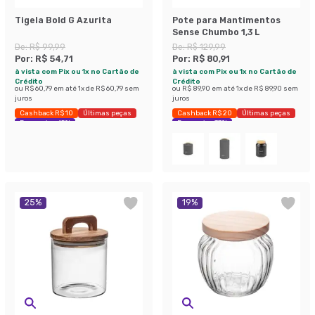
Tigela Bold G Azurita
Pote para Mantimentos
Sense Chumbo 1,3 L
De:
R$ 99,99
De:
R$ 129,99
Por:
R$ 54,71
Por:
R$ 80,91
à vista com Pix ou 1x no Cartão de
à vista com Pix ou 1x no Cartão de
Crédito
Crédito
ou
R$ 60,79
em até
1
x de
R$ 60,79
sem
ou
R$ 89,90
em até
1
x de
R$ 89,90
sem
juros
juros
Cashback R$ 10
Últimas peças
Cashback R$ 20
Últimas peças
Economize 45%
Economize 37%
25
%
19
%