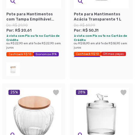
Pote para Mantimentos
Pote para Mantimentos
com Tampa Empilhável
Acácia Transparente 1 L
Bambú 150 ml
De:
R$ 29,90
De:
R$ 69,99
Por:
R$ 20,61
Por:
R$ 50,31
à vista com Pix ou 1x no Cartão de
à vista com Pix ou 1x no Cartão de
Crédito
Crédito
ou
R$ 22,90
em até
1
x de
R$ 22,90
sem
ou
R$ 55,90
em até
1
x de
R$ 55,90
sem
juros
juros
Cashback R$ 10
Últimas peças
Cashback R$ 10
Economize 31%
Economize 28%
25
%
28
%