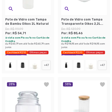
Pote de Vidro com Tampa
Pote de Vidro com Tampa
de Bambu Oikos 2L Natural
Transparente Oikos 2,2L
Natural
De:
R$ 99,99
De:
R$ 139,99
Por:
R$ 54,71
Por:
R$ 85,46
à vista com Pix ou 1x no Cartão de
à vista com Pix ou 1x no Cartão de
Crédito
Crédito
ou
R$ 60,79
em até
1
x de
R$ 60,79
sem
ou
R$ 94,95
em até
1
x de
R$ 94,95
sem
juros
juros
Cashback R$ 10
Últimas peças
Cashback R$ 20
Últimas peças
Economize 45%
Economize 38%
+
47
+
47
28
%
38
%