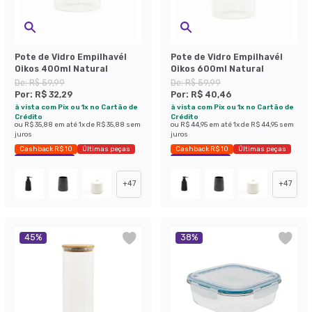
Pote de Vidro Empilhavél
Pote de Vidro Empilhavél
Oikos 400ml Natural
Oikos 600ml Natural
De:
R$ 59,99
De:
R$ 59,99
Por:
R$ 32,29
Por:
R$ 40,46
à vista com Pix ou 1x no Cartão de
à vista com Pix ou 1x no Cartão de
Crédito
Crédito
ou
R$ 35,88
em até
1
x de
R$ 35,88
sem
ou
R$ 44,95
em até
1
x de
R$ 44,95
sem
juros
juros
Cashback R$ 10
Últimas peças
Cashback R$ 10
Últimas peças
Economize 46%
Economize 32%
+
47
+
47
45
%
38
%