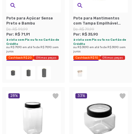
Pote para Açúcar Sense
Pote para Mantimentos
Preto e Bambu
com Tampa Empilhável
Bambú 800 ml
De:
R$ 99,99
De:
R$ 79,99
Por:
R$ 71,91
Por:
R$ 35,90
à vista com Pix ou 1x no Cartão de
à vista com Pix ou 1x no Cartão de
Crédito
Crédito
ou
R$ 79,90
em até
1
x de
R$ 79,90
sem
ou
R$ 39,90
em até
1
x de
R$ 39,90
sem
juros
juros
Cashback R$ 20
Últimas peças
Cashback R$ 10
Últimas peças
Economize 28%
Economize 55%
28
%
33
%