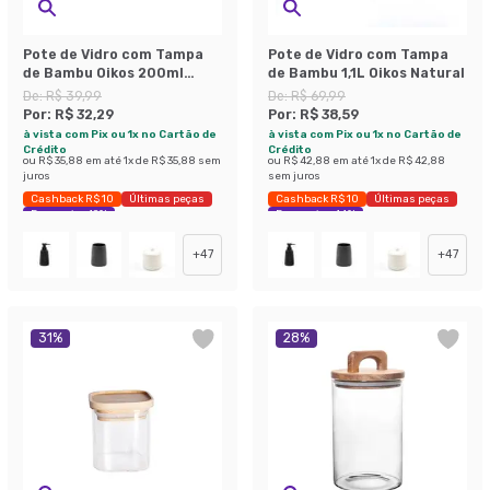
Pote de Vidro com Tampa
Pote de Vidro com Tampa
de Bambu Oikos 200ml
de Bambu 1,1L Oikos Natural
Natural
De:
R$ 39,99
De:
R$ 69,99
Por:
R$ 32,29
Por:
R$ 38,59
à vista com Pix ou 1x no Cartão de
à vista com Pix ou 1x no Cartão de
Crédito
Crédito
ou
R$ 35,88
em até
1
x de
R$ 35,88
sem
ou
R$ 42,88
em até
1
x de
R$ 42,88
juros
sem juros
Cashback R$ 10
Últimas peças
Cashback R$ 10
Últimas peças
Economize 19%
Economize 44%
+
47
+
47
31
%
28
%