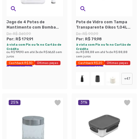
Jogo de 4 Potes de
Pote de Vidro com Tampa
Mantimento com Bomba
Transparente Oikos 1,04L
Manual Fit Transparente
Natural
De:
R$ 369,99
De:
R$ 99,99
Por:
R$ 179,91
Por:
R$ 79,98
à vista com Pix ou 1x no Cartão de
à vista com Pix ou 1x no Cartão de
Crédito
Crédito
ou
R$ 199,90
em até
3
x de
R$ 66,63
sem
ou
R$ 88,88
em até
1
x de
R$ 88,88
juros
sem juros
Cashback R$ 30
Últimas peças
Cashback R$ 20
Últimas peças
Economize 51%
Economize 20%
+
47
25
%
31
%