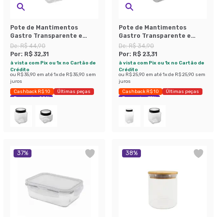
Pote de Mantimentos
Pote de Mantimentos
Gastro Transparente e
Gastro Transparente e
Preto 1,7 L
Preto 800 ml
De:
R$ 44,90
De:
R$ 34,90
Por:
R$ 32,31
Por:
R$ 23,31
à vista com Pix ou 1x no Cartão de
à vista com Pix ou 1x no Cartão de
Crédito
Crédito
ou
R$ 35,90
em até
1
x de
R$ 35,90
sem
ou
R$ 25,90
em até
1
x de
R$ 25,90
sem
juros
juros
Cashback R$ 10
Últimas peças
Cashback R$ 10
Últimas peças
Economize 28%
Economize 33%
37
%
38
%