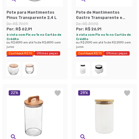
Pote para Mantimentos
Pote de Mantimentos
Pinus Transparente 2,4 L
Gastro Transparente e
Preto 1,2 L
De:
R$ 79,99
De:
R$ 39,90
Por:
R$ 62,91
Por:
R$ 26,91
à vista com Pix ou 1x no Cartão de
à vista com Pix ou 1x no Cartão de
Crédito
Crédito
ou
R$ 69,90
em até
1
x de
R$ 69,90
sem
ou
R$ 29,90
em até
1
x de
R$ 29,90
sem
juros
juros
Cashback R$ 10
Últimas peças
Cashback R$ 10
Últimas peças
Economize 21%
Economize 32%
22
%
28
%