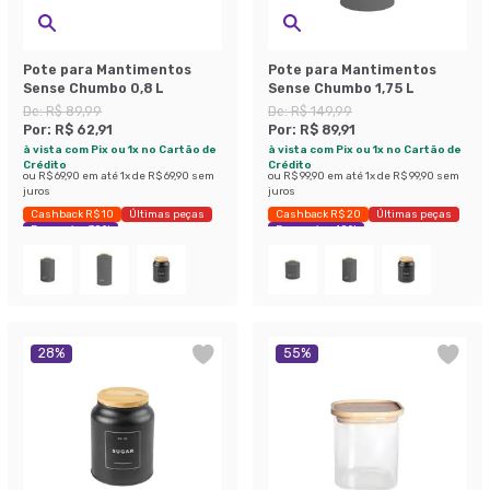
Pote para Mantimentos
Pote para Mantimentos
Sense Chumbo 0,8 L
Sense Chumbo 1,75 L
De:
R$ 89,99
De:
R$ 149,99
Por:
R$ 62,91
Por:
R$ 89,91
à vista com Pix ou 1x no Cartão de
à vista com Pix ou 1x no Cartão de
Crédito
Crédito
ou
R$ 69,90
em até
1
x de
R$ 69,90
sem
ou
R$ 99,90
em até
1
x de
R$ 99,90
sem
juros
juros
Cashback R$ 10
Últimas peças
Cashback R$ 20
Últimas peças
Economize 30%
Economize 40%
28
%
55
%