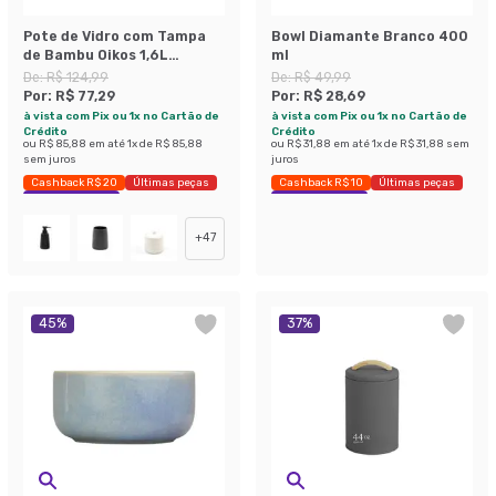
Pote de Vidro com Tampa
Bowl Diamante Branco 400
de Bambu Oikos 1,6L
ml
Natural
De:
R$ 124,99
De:
R$ 49,99
Por:
R$ 77,29
Por:
R$ 28,69
à vista com Pix ou 1x no Cartão de
à vista com Pix ou 1x no Cartão de
Crédito
Crédito
ou
R$ 85,88
em até
1
x de
R$ 85,88
ou
R$ 31,88
em até
1
x de
R$ 31,88
sem
sem juros
juros
Cashback R$ 20
Últimas peças
Cashback R$ 10
Últimas peças
Economize 38%
Economize 42%
+
47
45
%
37
%