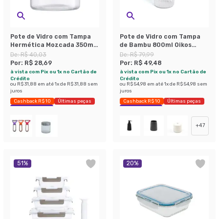
Pote de Vidro com Tampa
Pote de Vidro com Tampa
Hermética Mozcada 350ml
de Bambu 800ml Oikos
Natural
Natural
De:
R$ 40,03
De:
R$ 79,99
Por:
R$ 28,69
Por:
R$ 49,48
à vista com Pix ou 1x no Cartão de
à vista com Pix ou 1x no Cartão de
Crédito
Crédito
ou
R$ 31,88
em até
1
x de
R$ 31,88
sem
ou
R$ 54,98
em até
1
x de
R$ 54,98
sem
juros
juros
Cashback R$ 10
Últimas peças
Cashback R$ 10
Últimas peças
Economize 28%
Economize 38%
+
47
51
%
20
%