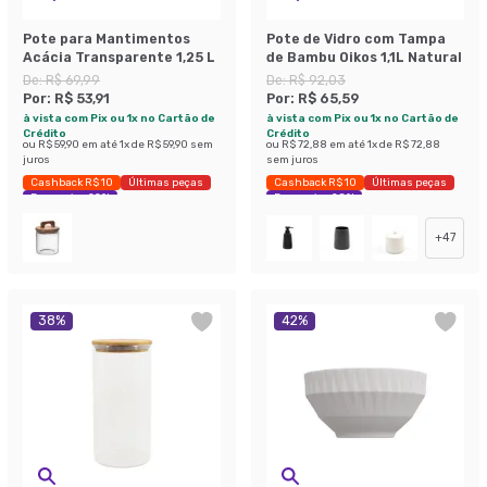
Pote para Mantimentos
Pote de Vidro com Tampa
Acácia Transparente 1,25 L
de Bambu Oikos 1,1L Natural
De:
R$ 69,99
De:
R$ 92,03
Por:
R$ 53,91
Por:
R$ 65,59
à vista com Pix ou 1x no Cartão de
à vista com Pix ou 1x no Cartão de
Crédito
Crédito
ou
R$ 59,90
em até
1
x de
R$ 59,90
sem
ou
R$ 72,88
em até
1
x de
R$ 72,88
juros
sem juros
Cashback R$ 10
Últimas peças
Cashback R$ 10
Últimas peças
Economize 22%
Economize 28%
+
47
38
%
42
%