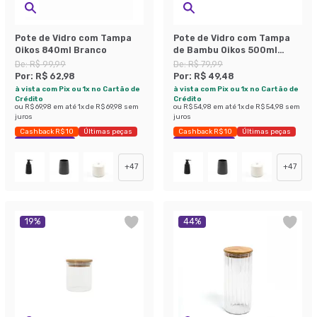
Pote de Vidro com Tampa
Pote de Vidro com Tampa
Oikos 840ml Branco
de Bambu Oikos 500ml
Natural
De:
R$ 99,99
De:
R$ 79,99
Por:
R$ 62,98
Por:
R$ 49,48
à vista com Pix ou 1x no Cartão de
à vista com Pix ou 1x no Cartão de
Crédito
Crédito
ou
R$ 69,98
em até
1
x de
R$ 69,98
sem
ou
R$ 54,98
em até
1
x de
R$ 54,98
sem
juros
juros
Cashback R$ 10
Últimas peças
Cashback R$ 10
Últimas peças
Economize 37%
Economize 38%
+
47
+
47
19
%
44
%