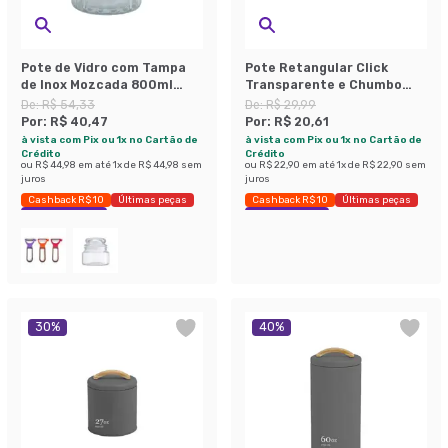
Pote de Vidro com Tampa
Pote Retangular Click
de Inox Mozcada 800ml
Transparente e Chumbo
Natural
380 ml
De:
R$ 54,33
De:
R$ 29,99
Por:
R$ 40,47
Por:
R$ 20,61
à vista com Pix ou 1x no Cartão de
à vista com Pix ou 1x no Cartão de
Crédito
Crédito
ou
R$ 44,98
em até
1
x de
R$ 44,98
sem
ou
R$ 22,90
em até
1
x de
R$ 22,90
sem
juros
juros
Cashback R$ 10
Últimas peças
Cashback R$ 10
Últimas peças
Economize 25%
Economize 31%
30
%
40
%