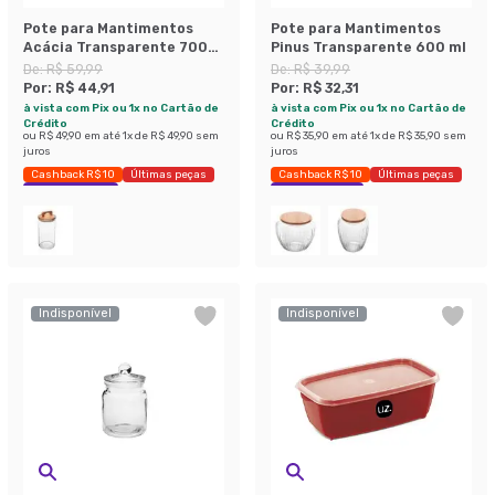
Pote para Mantimentos
Pote para Mantimentos
Acácia Transparente 700
Pinus Transparente 600 ml
ml
De:
R$ 59,99
De:
R$ 39,99
Por:
R$ 44,91
Por:
R$ 32,31
à vista com Pix ou 1x no Cartão de
à vista com Pix ou 1x no Cartão de
Crédito
Crédito
ou
R$ 49,90
em até
1
x de
R$ 49,90
sem
ou
R$ 35,90
em até
1
x de
R$ 35,90
sem
juros
juros
Cashback R$ 10
Últimas peças
Cashback R$ 10
Últimas peças
Economize 25%
Economize 19%
Indisponível
Indisponível