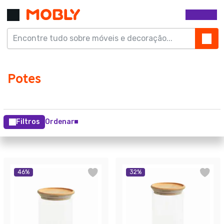
Filtros
Ordenar
46
%
32
%