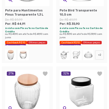
Pote para Mantimentos
Pote Bird Transparente
Pinus Transparente 1,3 L
10,5 cm
De:
R$ 59,99
De:
R$ 49,99
Por:
R$ 44,91
Por:
R$ 35,90
à vista com Pix ou 1x no Cartão de
à vista com Pix ou 1x no Cartão de
Crédito
Crédito
ou
R$ 49,90
em até
1
x de
R$ 49,90
sem
ou
R$ 39,90
em até
1
x de
R$ 39,90
sem
juros
juros
Cashback R$ 10
Últimas peças
Cashback R$ 10
Últimas peças
Economize 25%
Economize 28%
+
2
21
%
32
%