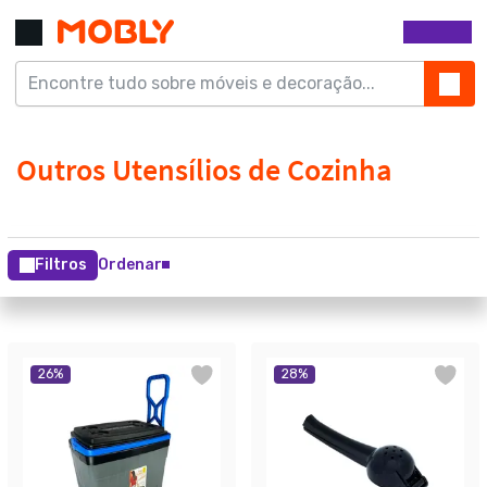
Filtros
Ordenar
26
%
28
%