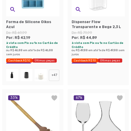
Forma de Silicone Oikos
Dispenser Flow
Azul
Transparente e Bege 2,3 L
De:
R$ 69,99
De:
R$ 79,99
Por:
R$ 42,19
Por:
R$ 44,89
à vista com Pix ou 1x no Cartão de
à vista com Pix ou 1x no Cartão de
Crédito
Crédito
ou
R$ 46,88
em até
1
x de
R$ 46,88
ou
R$ 49,88
em até
1
x de
R$ 49,88
sem
sem juros
juros
Cashback R$ 10
Últimas peças
Cashback R$ 10
Últimas peças
Economize 39%
Economize 43%
+
47
33
%
67
%