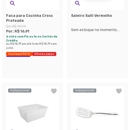
Faca para Cozinha Cross
Saleiro Salli Vermelho
Prateada
De:
R$ 19,99
Sem estoque no momento...
Por:
R$ 16,91
à vista com Pix ou 1x no Cartão de
Crédito
ou
R$ 18,79
em até
1
x de
R$ 18,79
sem
juros
Cashback R$ 10
Últimas peças
Economize 15%
Indisponível
Indisponível