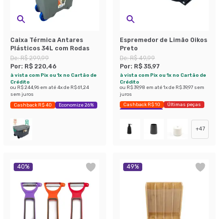
Caixa Térmica Antares
Espremedor de Limão Oikos
Plásticos 34L com Rodas
Preto
De:
R$ 299,99
De:
R$ 49,99
Por:
R$ 220,46
Por:
R$ 35,97
à vista com Pix ou 1x no Cartão de
à vista com Pix ou 1x no Cartão de
Crédito
Crédito
ou
R$ 244,96
em até
4
x de
R$ 61,24
ou
R$ 39,98
em até
1
x de
R$ 39,97
sem
sem juros
juros
Cashback R$ 10
Últimas peças
Cashback R$ 40
Economize 26%
Economize 28%
+
47
40
%
49
%