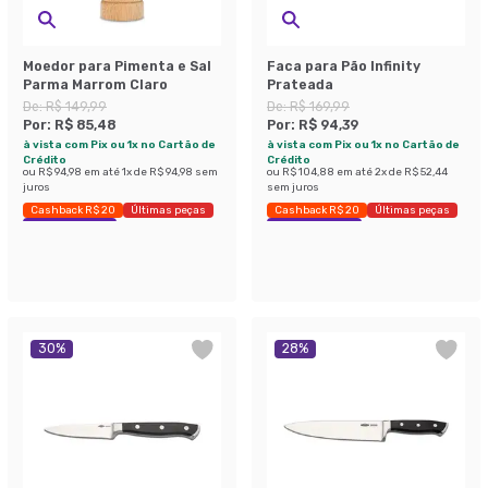
Moedor para Pimenta e Sal
Faca para Pão Infinity
Parma Marrom Claro
Prateada
De:
R$ 149,99
De:
R$ 169,99
Por:
R$ 85,48
Por:
R$ 94,39
à vista com Pix ou 1x no Cartão de
à vista com Pix ou 1x no Cartão de
Crédito
Crédito
ou
R$ 94,98
em até
1
x de
R$ 94,98
sem
ou
R$ 104,88
em até
2
x de
R$ 52,44
juros
sem juros
Cashback R$ 20
Últimas peças
Cashback R$ 20
Últimas peças
Economize 43%
Economize 44%
30
%
28
%