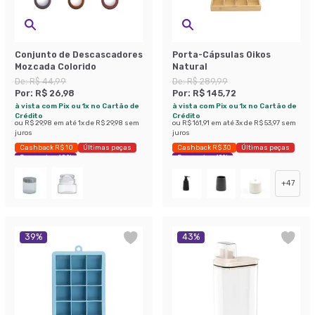
Conjunto de Descascadores
Porta-Cápsulas Oikos
Mozcada Colorido
Natural
De:
R$ 44,99
De:
R$ 289,99
Por:
R$ 26,98
Por:
R$ 145,72
à vista com Pix ou 1x no Cartão de
à vista com Pix ou 1x no Cartão de
Crédito
Crédito
ou
R$ 29,98
em até
1
x de
R$ 29,98
sem
ou
R$ 161,91
em até
3
x de
R$ 53,97
sem
juros
juros
Cashback R$ 10
Últimas peças
Cashback R$ 30
Últimas peças
Economize 40%
Economize 49%
+
47
39
%
43
%