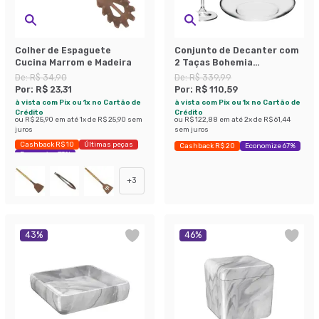
Colher de Espaguete
Conjunto de Decanter com
Cucina Marrom e Madeira
2 Taças Bohemia
Transparente
De:
R$ 34,90
De:
R$ 339,99
Por:
R$ 23,31
Por:
R$ 110,59
à vista com Pix ou 1x no Cartão de
à vista com Pix ou 1x no Cartão de
Crédito
Crédito
ou
R$ 25,90
em até
1
x de
R$ 25,90
sem
ou
R$ 122,88
em até
2
x de
R$ 61,44
juros
sem juros
Cashback R$ 10
Últimas peças
Cashback R$ 20
Economize 67%
Economize 33%
+
3
43
%
46
%