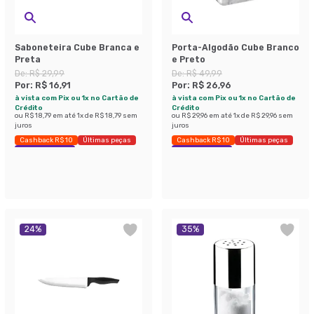
Saboneteira Cube Branca e
Porta-Algodão Cube Branco
Preta
e Preto
De:
R$ 29,99
De:
R$ 49,99
Por:
R$ 16,91
Por:
R$ 26,96
à vista com Pix ou 1x no Cartão de
à vista com Pix ou 1x no Cartão de
Crédito
Crédito
ou
R$ 18,79
em até
1
x de
R$ 18,79
sem
ou
R$ 29,96
em até
1
x de
R$ 29,96
sem
juros
juros
Cashback R$ 10
Últimas peças
Cashback R$ 10
Últimas peças
Economize 43%
Economize 46%
24
%
35
%