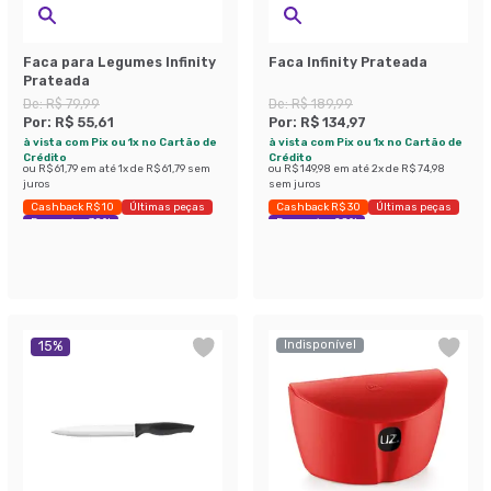
Faca para Legumes Infinity
Faca Infinity Prateada
Prateada
De:
R$ 79,99
De:
R$ 189,99
Por:
R$ 55,61
Por:
R$ 134,97
à vista com Pix ou 1x no Cartão de
à vista com Pix ou 1x no Cartão de
Crédito
Crédito
ou
R$ 61,79
em até
1
x de
R$ 61,79
sem
ou
R$ 149,98
em até
2
x de
R$ 74,98
juros
sem juros
Cashback R$ 10
Últimas peças
Cashback R$ 30
Últimas peças
Economize 30%
Economize 28%
Indisponível
15
%