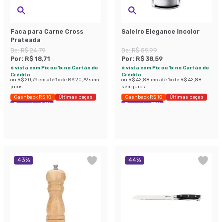
Faca para Carne Cross
Saleiro Elegance Incolor
Prateada
De:
R$ 24,79
De:
R$ 59,99
Por:
R$ 18,71
Por:
R$ 38,59
à vista com Pix ou 1x no Cartão de
à vista com Pix ou 1x no Cartão de
Crédito
Crédito
ou
R$ 20,79
em até
1
x de
R$ 20,79
sem
ou
R$ 42,88
em até
1
x de
R$ 42,88
juros
sem juros
Cashback R$ 10
Últimas peças
Cashback R$ 10
Últimas peças
Economize 24%
Economize 35%
43
%
44
%