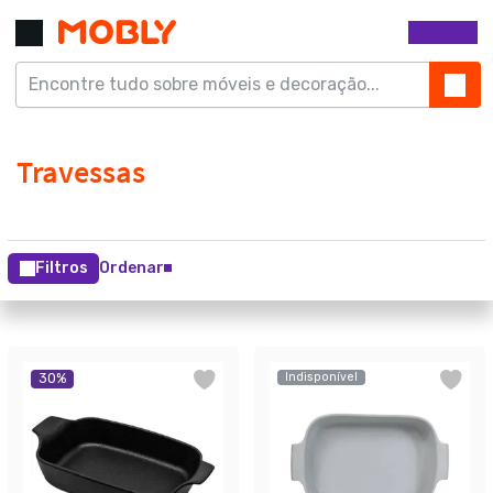
Filtros
Ordenar
Indisponível
30
%