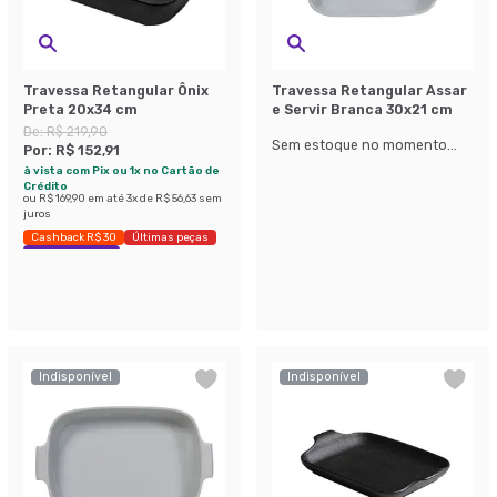
Travessa Retangular Ônix
Travessa Retangular Assar
Preta 20x34 cm
e Servir Branca 30x21 cm
De:
R$ 219,90
Sem estoque no momento...
Por:
R$ 152,91
à vista com Pix ou 1x no Cartão de
Crédito
ou
R$ 169,90
em até
3
x de
R$ 56,63
sem
juros
Cashback R$ 30
Últimas peças
Economize 30%
Indisponível
Indisponível