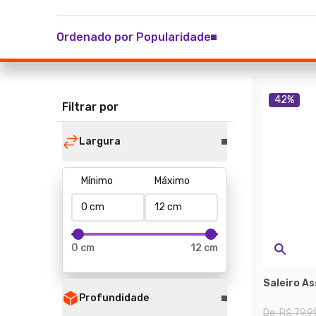
Ordenado por Popularidade
42
%
Filtrar por
Largura
Mínimo
Máximo
0 cm
12 cm
Saleiro As
Profundidade
De:
R$ 79,9