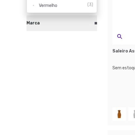
(
3
)
Vermelho
Marca
Saleiro As
Sem estoqu