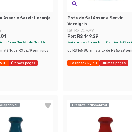
 Assar e Servir Laranja
Pote de Sal Assar e Servir
Verdigris
9
De:
R$ 259,99
,81
Por:
R$ 149,29
ix ou 1x no Cartão de Crédito
à vista com Pix ou 1x no Cartão de Créd
m até
1
x de
R$ 59,79
sem juros
ou
R$ 165,88
em até
3
x de
R$ 55,29
sem
$ 10
Últimas peças
Cashback R$ 30
Últimas peças
 46%
Economize 42%
disponível
Produto indisponível