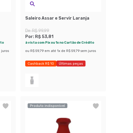
Saleiro Assar e Servir Laranja
De:
R$ 99,99
Por:
R$ 53,81
ito
à vista com Pix ou 1x no Cartão de Crédito
 juros
ou
R$ 59,79
em até
1
x de
R$ 59,79
sem juros
Cashback R$ 10
Últimas peças
Economize 46%
Produto indisponível