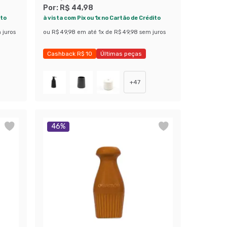
Por:
R$ 44,98
ito
à vista com Pix ou 1x no Cartão de Crédito
 juros
ou
R$ 49,98
em até
1
x de
R$ 49,98
sem juros
Cashback R$ 10
Últimas peças
Economize 43%
+
47
46
%