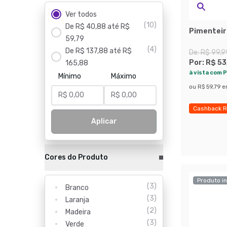
Ver todos
(
10
)
De R$ 40,88 até R$
Pimenteiro
59,79
(
4
)
De R$ 137,88 até R$
De:
R$ 99,9
Por:
R$ 53
165,88
à vista com P
Mínimo
Máximo
ou
R$ 59,79
e
Cashback R
Economize
Aplicar
Cores do Produto
Produto in
(
3
)
Branco
(
3
)
Laranja
(
2
)
Madeira
(
3
)
Verde