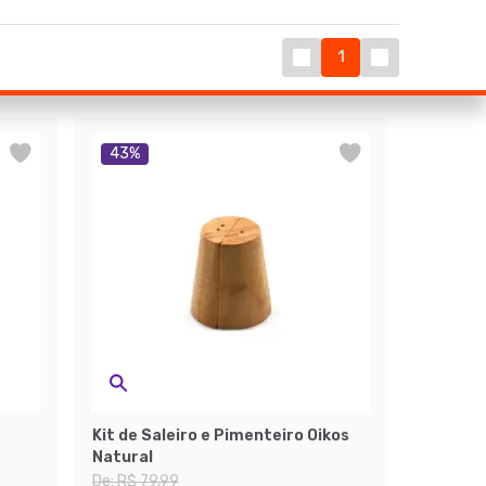
1
43
%
Kit de Saleiro e Pimenteiro Oikos
Natural
De:
R$ 79,99