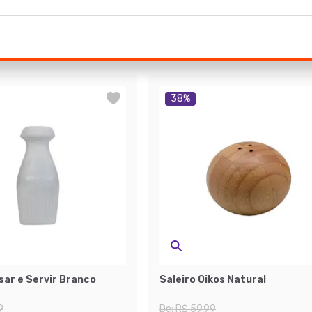
38
%
sar e Servir Branco
Saleiro Oikos Natural
9
De:
R$ 59,99