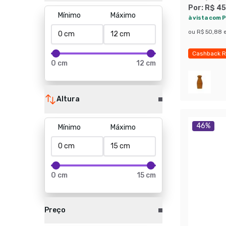
Por:
R$ 45
Mínimo
Máximo
à vista com P
ou
R$ 50,88
Cashback R
0 cm
12 cm
Economize
Altura
46
%
Mínimo
Máximo
0 cm
15 cm
Preço