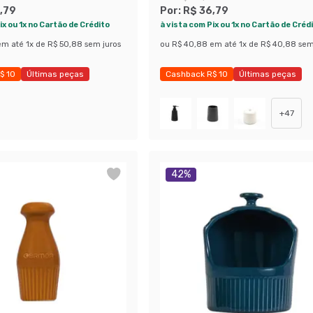
,79
Por:
R$ 36,79
ix ou 1x no Cartão de Crédito
à vista com Pix ou 1x no Cartão de Créd
em até
1
x de
R$ 50,88
sem juros
ou
R$ 40,88
em até
1
x de
R$ 40,88
sem
$ 10
Últimas peças
Cashback R$ 10
Últimas peças
 42%
Economize 38%
+
47
42
%