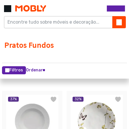
Filtros
Ordenar
37
%
32
%