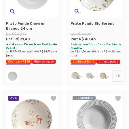
Prato Fundo Chevron
Prato Fundo Bio Sereno
Branco 24 cm
De:
R$ 49,99
De:
R$ 59,99
Por:
R$ 31,48
Por:
R$ 40,46
à vista com Pix ou 1x no Cartão de
à vista com Pix ou 1x no Cartão de
Crédito
Crédito
ou
R$ 34,98
em até
1
x de
R$ 34,97
sem
ou
R$ 44,96
em até
1
x de
R$ 44,96
sem
juros
juros
Cashback R$ 10
Últimas peças
Cashback R$ 10
Últimas peças
Economize 37%
Economize 32%
+
3
Indisponível
32
%