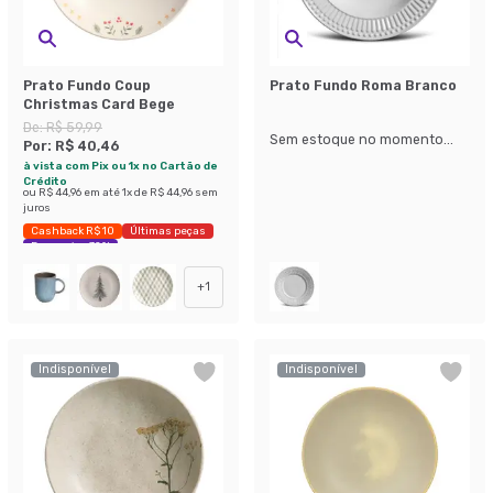
Prato Fundo Coup
Prato Fundo Roma Branco
Christmas Card Bege
De:
R$ 59,99
Sem estoque no momento...
Por:
R$ 40,46
à vista com Pix ou 1x no Cartão de
Crédito
ou
R$ 44,96
em até
1
x de
R$ 44,96
sem
juros
Cashback R$ 10
Últimas peças
Economize 32%
+
1
Indisponível
Indisponível