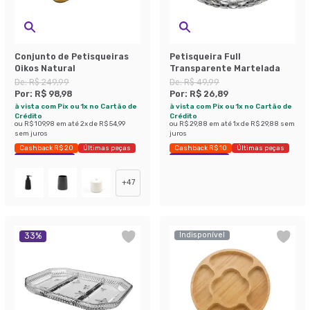
Conjunto de Petisqueiras
Petisqueira Full
Oikos Natural
Transparente Martelada
De:
R$ 249,99
De:
R$ 49,99
Por:
R$ 98,98
Por:
R$ 26,89
à vista com Pix ou 1x no Cartão de
à vista com Pix ou 1x no Cartão de
Crédito
Crédito
ou
R$ 109,98
em até
2
x de
R$ 54,99
ou
R$ 29,88
em até
1
x de
R$ 29,88
sem
sem juros
juros
Cashback R$ 20
Últimas peças
Cashback R$ 10
Últimas peças
Economize 60%
Economize 46%
+
47
Indisponível
33
%