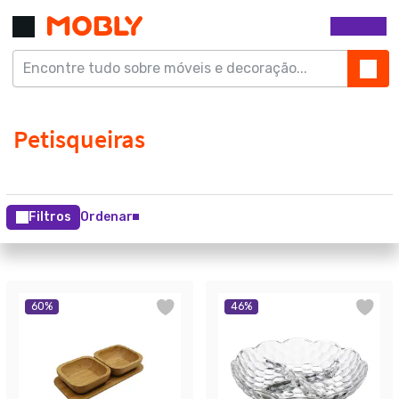
Filtros
Ordenar
60
%
46
%