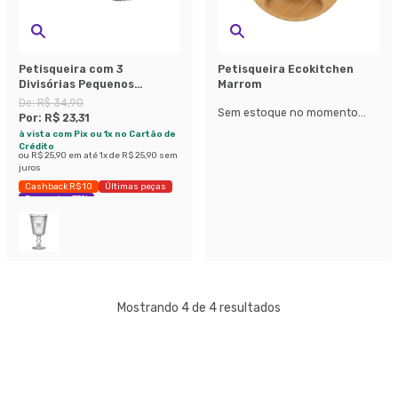
Petisqueira com 3
Petisqueira Ecokitchen
Divisórias Pequenos
Marrom
Voadores Transparente
De:
R$ 34,90
Sem estoque no momento...
Por:
R$ 23,31
à vista com Pix ou 1x no Cartão de
Crédito
ou
R$ 25,90
em até
1
x de
R$ 25,90
sem
juros
Cashback R$ 10
Últimas peças
Economize 33%
Mostrando 4 de 4 resultados