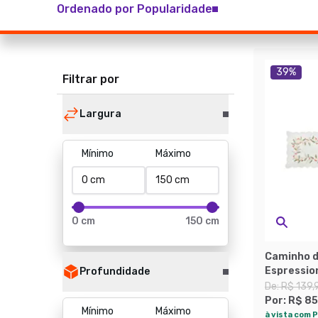
Ordenado por Popularidade
39
%
Filtrar por
Largura
Mínimo
Máximo
0 cm
150 cm
Caminho d
Espressio
Profundidade
De:
R$ 139,
Por:
R$ 85
Mínimo
Máximo
à vista com P