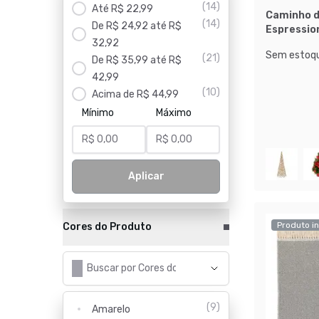
(
14
)
Até R$ 22,99
Caminho d
(
14
)
De R$ 24,92 até R$
Espression
32,92
Vermelho
Sem estoqu
(
21
)
De R$ 35,99 até R$
42,99
(
10
)
Acima de R$ 44,99
Mínimo
Máximo
Aplicar
Produto in
Cores do Produto
(
9
)
Amarelo