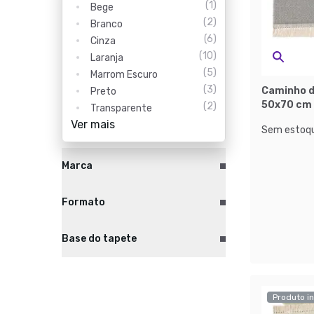
(
1
)
Bege
(
2
)
Branco
(
6
)
Cinza
(
10
)
Laranja
(
5
)
Marrom Escuro
(
3
)
Caminho d
Preto
50x70 cm 
(
2
)
Transparente
Ver mais
Sem estoqu
Marca
Formato
Base do tapete
Produto in