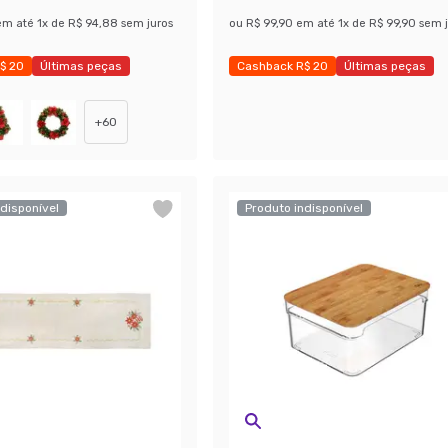
em até
1
x de
R$ 94,88
sem juros
ou
R$ 99,90
em até
1
x de
R$ 99,90
sem j
$ 20
Últimas peças
Cashback R$ 20
Últimas peças
 39%
Economize 35%
+
60
disponível
Produto indisponível