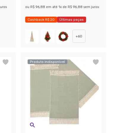
uros
ou
R$ 96,88
em até
1
x de
R$ 96,88
sem juros
Cashback R$ 20
Últimas peças
Economize 41%
+
60
Produto indisponível