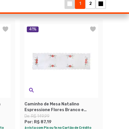
1
2
41
%
a
Caminho de Mesa Natalino
Espressione Flores Branco e
Vermelho
De:
R$ 149,99
Por:
R$ 87,19
ito
à vista com Pix ou 1x no Cartão de Crédito