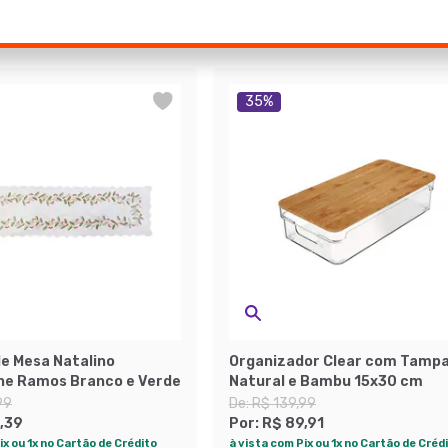
35
%
e Mesa Natalino
Organizador Clear com Tamp
ne Ramos Branco e Verde
Natural e Bambu 15x30 cm
99
De:
R$ 139,99
,39
Por:
R$ 89,91
ix ou 1x no Cartão de Crédito
à vista com Pix ou 1x no Cartão de Créd