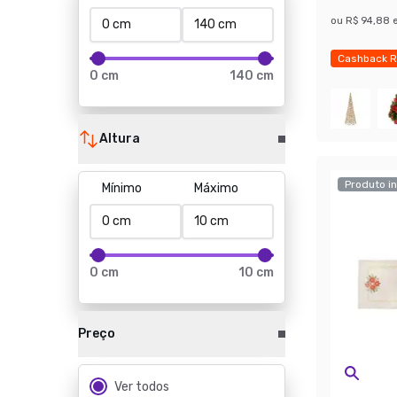
ou
R$ 94,88
Cashback R
0 cm
140 cm
Economize
Altura
Produto in
Mínimo
Máximo
0 cm
10 cm
Preço
Ver todos