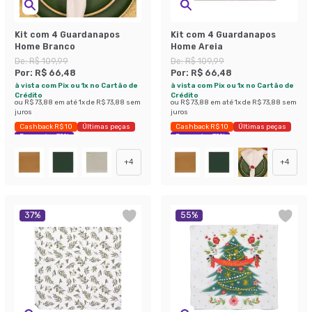
Kit com 4 Guardanapos
Kit com 4 Guardanapos
Home Branco
Home Areia
De:
R$ 109,99
De:
R$ 109,99
Por:
R$ 66,48
Por:
R$ 66,48
à vista com Pix ou 1x no Cartão de
à vista com Pix ou 1x no Cartão de
Crédito
Crédito
ou
R$ 73,88
em até
1
x de
R$ 73,88
sem
ou
R$ 73,88
em até
1
x de
R$ 73,88
sem
juros
juros
Cashback R$ 10
Últimas peças
Cashback R$ 10
Últimas peças
Economize 39%
Economize 39%
+
4
+
4
37
%
55
%