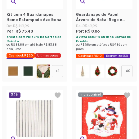
Kit com 4 Guardanapos
Guardanapo de Papel
Home Estampado Azeitona
Árvore de Natal Bege e
Verde
De:
R$ 119,99
De:
R$ 19,99
Por:
R$ 75,48
Por:
R$ 8,86
à vista com Pix ou 1x no Cartão de
à vista com Pix ou 1x no Cartão de
Crédito
Crédito
ou
R$ 83,88
em até
1
x de
R$ 83,88
ou
R$ 9,86
em até
1
x de
R$ 9,86
sem
sem juros
juros
Cashback R$ 20
Últimas peças
Cashback R$ 10
Economize 55%
Economize 37%
+
4
+
60
Indisponível
32
%