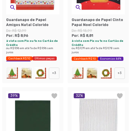
Guardanapo de Papel
Guardanapo de Papel Cinto
Amigos Natal Colorido
Papai Noel Colorido
De:
R$ 12,99
De:
R$ 15,99
Por:
R$ 8,96
Por:
R$ 8,81
à vista com Pix ou 1x no Cartão de
à vista com Pix ou 1x no Cartão de
Crédito
Crédito
ou
R$ 9,96
em até
1
x de
R$ 9,96
sem
ou
R$ 9,79
em até
1
x de
R$ 9,78
sem
juros
juros
Cashback R$ 10
Últimas peças
Cashback R$ 10
Economize 44%
Economize 31%
+
3
+
3
39
%
32
%