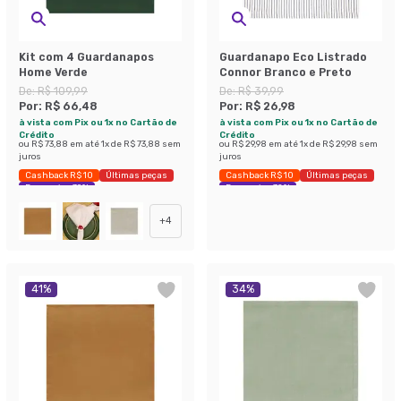
Kit com 4 Guardanapos
Guardanapo Eco Listrado
Home Verde
Connor Branco e Preto
De:
R$ 109,99
De:
R$ 39,99
Por:
R$ 66,48
Por:
R$ 26,98
à vista com Pix ou 1x no Cartão de
à vista com Pix ou 1x no Cartão de
Crédito
Crédito
ou
R$ 73,88
em até
1
x de
R$ 73,88
sem
ou
R$ 29,98
em até
1
x de
R$ 29,98
sem
juros
juros
Cashback R$ 10
Últimas peças
Cashback R$ 10
Últimas peças
Economize 39%
Economize 32%
+
4
41
%
34
%