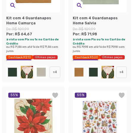
Kit com 4 Guardanapos
Kit com 4 Guardanapos
Home Camurça
Home Salvia
De:
R$ 109,99
De:
R$ 109,99
Por:
R$ 64,67
Por:
R$ 71,98
à vista com Pix ou 1x no Cartão de
à vista com Pix ou 1x no Cartão de
Crédito
Crédito
ou
R$ 71,86
em até
1
x de
R$ 71,86
sem
ou
R$ 79,98
em até
1
x de
R$ 79,98
sem
juros
juros
Cashback R$ 10
Últimas peças
Cashback R$ 20
Últimas peças
Economize 41%
Economize 34%
+
4
+
4
55
%
55
%