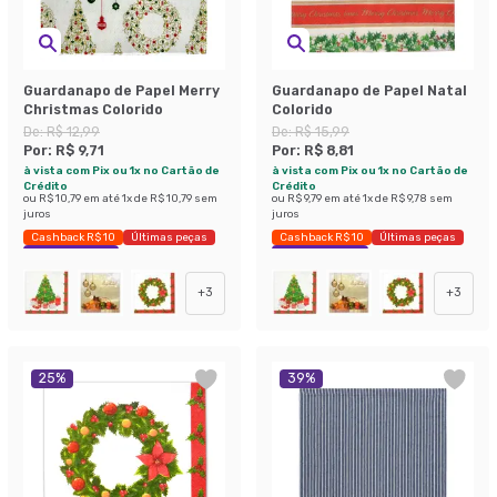
Guardanapo de Papel Merry
Guardanapo de Papel Natal
Christmas Colorido
Colorido
De:
R$ 12,99
De:
R$ 15,99
Por:
R$ 9,71
Por:
R$ 8,81
à vista com Pix ou 1x no Cartão de
à vista com Pix ou 1x no Cartão de
Crédito
Crédito
ou
R$ 10,79
em até
1
x de
R$ 10,79
sem
ou
R$ 9,79
em até
1
x de
R$ 9,78
sem
juros
juros
Cashback R$ 10
Últimas peças
Cashback R$ 10
Últimas peças
Economize 25%
Economize 44%
+
3
+
3
25
%
39
%