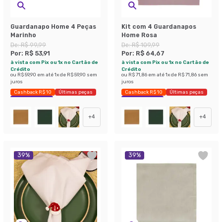
Guardanapo Home 4 Peças
Kit com 4 Guardanapos
Marinho
Home Rosa
De:
R$ 99,99
De:
R$ 109,99
Por:
R$ 53,91
Por:
R$ 64,67
à vista com Pix ou 1x no Cartão de
à vista com Pix ou 1x no Cartão de
Crédito
Crédito
ou
R$ 59,90
em até
1
x de
R$ 59,90
sem
ou
R$ 71,86
em até
1
x de
R$ 71,86
sem
juros
juros
Cashback R$ 10
Últimas peças
Cashback R$ 10
Últimas peças
Economize 46%
Economize 41%
+
4
+
4
39
%
39
%