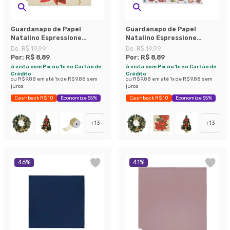
Guardanapo de Papel
Guardanapo de Papel
Natalino Espressione
Natalino Espressione
Florido
Estampadado
De:
R$ 19,99
De:
R$ 19,99
Por:
R$ 8,89
Por:
R$ 8,89
à vista com Pix ou 1x no Cartão de
à vista com Pix ou 1x no Cartão de
Crédito
Crédito
ou
R$ 9,88
em até
1
x de
R$ 9,88
sem
ou
R$ 9,88
em até
1
x de
R$ 9,88
sem
juros
juros
Cashback R$ 10
Economize 55%
Cashback R$ 10
Economize 55%
+
13
+
13
46
%
41
%