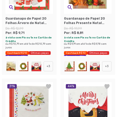
Guardanapo de Papel 20
Guardanapo de Papel 20
Folhas Árvore de Natal
Folhas Presente Natal
Colorido
Colorido
De:
R$ 12,99
De:
R$ 19,99
Por:
R$ 9,71
Por:
R$ 8,81
à vista com Pix ou 1x no Cartão de
à vista com Pix ou 1x no Cartão de
Crédito
Crédito
ou
R$ 10,79
em até
1
x de
R$ 10,79
sem
ou
R$ 9,79
em até
1
x de
R$ 9,78
sem
juros
juros
Cashback R$ 10
Últimas peças
Cashback R$ 10
Últimas peças
Economize 25%
Economize 55%
+
3
+
3
31
%
44
%