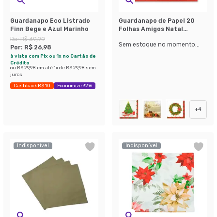
Guardanapo Eco Listrado
Guardanapo de Papel 20
Finn Bege e Azul Marinho
Folhas Amigos Natal
Colorido
De:
R$ 39,99
Sem estoque no momento...
Por:
R$ 26,98
à vista com Pix ou 1x no Cartão de
Crédito
ou
R$ 29,98
em até
1
x de
R$ 29,98
sem
juros
Cashback R$ 10
Economize 32%
+
4
Indisponível
Indisponível