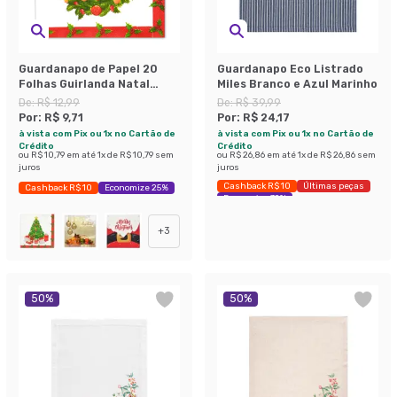
Guardanapo de Papel 20
Guardanapo Eco Listrado
Folhas Guirlanda Natal
Miles Branco e Azul Marinho
Colorido
De:
R$ 12,99
De:
R$ 39,99
Por:
R$ 9,71
Por:
R$ 24,17
à vista com Pix ou 1x no Cartão de
à vista com Pix ou 1x no Cartão de
Crédito
Crédito
ou
R$ 10,79
em até
1
x de
R$ 10,79
sem
ou
R$ 26,86
em até
1
x de
R$ 26,86
sem
juros
juros
Cashback R$ 10
Últimas peças
Cashback R$ 10
Economize 25%
Economize 39%
+
3
50
%
50
%