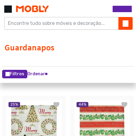
Filtros
Ordenar
25
%
44
%