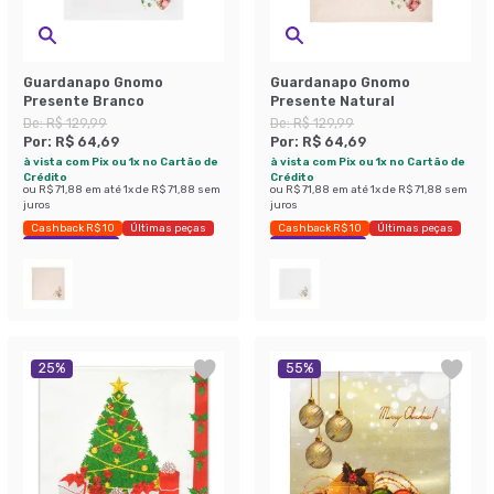
Guardanapo Gnomo
Guardanapo Gnomo
Presente Branco
Presente Natural
De:
R$ 129,99
De:
R$ 129,99
Por:
R$ 64,69
Por:
R$ 64,69
à vista com Pix ou 1x no Cartão de
à vista com Pix ou 1x no Cartão de
Crédito
Crédito
ou
R$ 71,88
em até
1
x de
R$ 71,88
sem
ou
R$ 71,88
em até
1
x de
R$ 71,88
sem
juros
juros
Cashback R$ 10
Últimas peças
Cashback R$ 10
Últimas peças
Economize 50%
Economize 50%
25
%
55
%