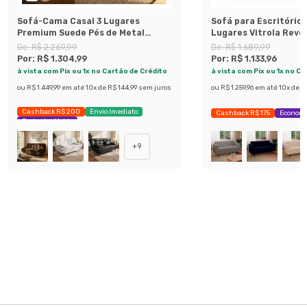
Sofá-Cama Casal 3 Lugares
Sofá para Escritório
Premium Suede Pés de Metal
Lugares Vitrola Rev
Preto
Sintético Café
De:
R$ 2.269,99
De:
R$ 1.689,99
Por:
R$ 1.304,99
Por:
R$ 1.133,96
à vista com Pix ou 1x no Cartão de Crédito
à vista com Pix ou 1x no C
ou
R$ 1.449,99
em até
10
x de
R$ 144,99
sem juros
ou
R$ 1.259,96
em até
10
x de
R$
Cashback R$ 200
Envio Imediato
Cashback R$ 175
Economi
Exclusivo Mobly
+
9