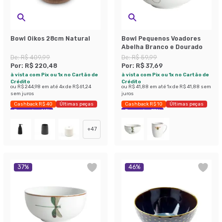
Bowl Oikos 28cm Natural
Bowl Pequenos Voadores
Abelha Branco e Dourado
De:
R$ 409,99
De:
R$ 59,99
Por:
R$ 220,48
Por:
R$ 37,69
à vista com Pix ou 1x no Cartão de
à vista com Pix ou 1x no Cartão de
Crédito
Crédito
ou
R$ 244,98
em até
4
x de
R$ 61,24
ou
R$ 41,88
em até
1
x de
R$ 41,88
sem
sem juros
juros
Cashback R$ 40
Últimas peças
Cashback R$ 10
Últimas peças
Economize 46%
Economize 37%
+
47
37
%
46
%