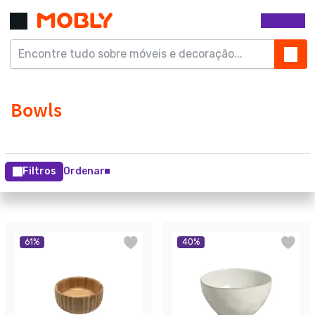
Filtros
Ordenar
61
%
40
%