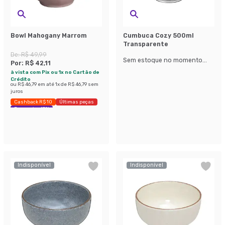
Bowl Mahogany Marrom
Cumbuca Cozy 500ml
Transparente
De:
R$ 49,99
Sem estoque no momento...
Por:
R$ 42,11
à vista com Pix ou 1x no Cartão de
Crédito
ou
R$ 46,79
em até
1
x de
R$ 46,79
sem
juros
Cashback R$ 10
Últimas peças
Economize 15%
Indisponível
Indisponível