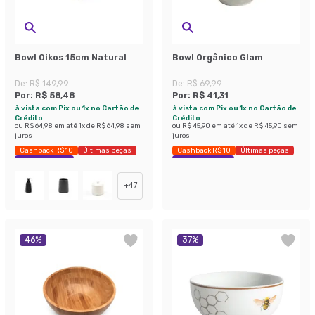
Bowl Oikos 15cm Natural
Bowl Orgânico Glam
De:
R$ 149,99
De:
R$ 69,99
Por:
R$ 58,48
Por:
R$ 41,31
à vista com Pix ou 1x no Cartão de
à vista com Pix ou 1x no Cartão de
Crédito
Crédito
ou
R$ 64,98
em até
1
x de
R$ 64,98
sem
ou
R$ 45,90
em até
1
x de
R$ 45,90
sem
juros
juros
Cashback R$ 10
Últimas peças
Cashback R$ 10
Últimas peças
Economize 61%
Economize 40%
+
47
46
%
37
%