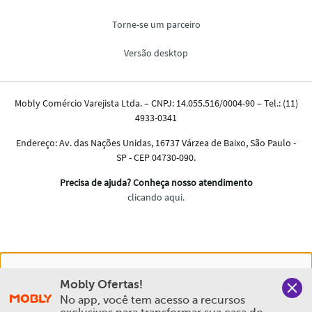
Nós salvamos o seu histórico de uso pra oferecer a melhor
Mobly Ofertas!
experiência na Mobly. Quando você navega no nosso site,
No app, você tem acesso a recursos 
aceita esta condição