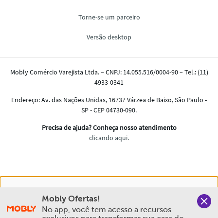
Nós salvamos o seu histórico de uso pra oferecer a melhor
Mobly Ofertas!
experiência na Mobly. Quando você navega no nosso site,
No app, você tem acesso a recursos 
aceita esta condição