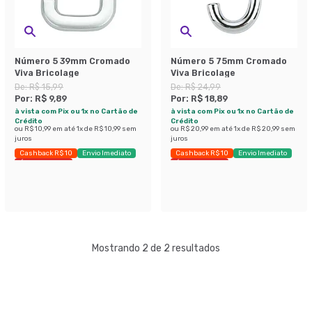
Número 5 39mm Cromado
Número 5 75mm Cromado
Viva Bricolage
Viva Bricolage
De:
R$ 15,99
De:
R$ 24,99
Por:
R$ 9,89
Por:
R$ 18,89
à vista com Pix ou 1x no Cartão de
à vista com Pix ou 1x no Cartão de
Crédito
Crédito
ou
R$ 10,99
em até
1
x de
R$ 10,99
sem
ou
R$ 20,99
em até
1
x de
R$ 20,99
sem
juros
juros
Cashback R$ 10
Envio Imediato
Cashback R$ 10
Envio Imediato
Últimas peças
Últimas peças
Mostrando 2 de 2 resultados