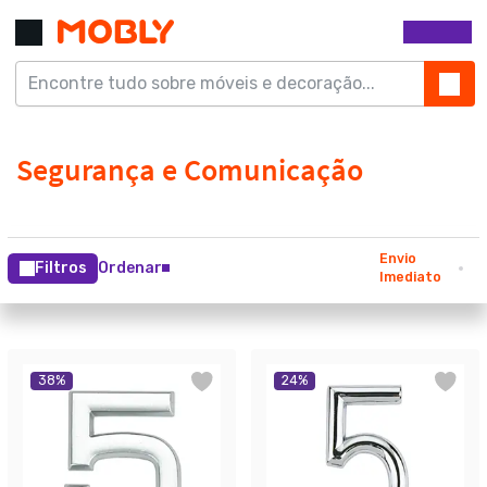
Envio
Filtros
Ordenar
Imediato
38
%
24
%