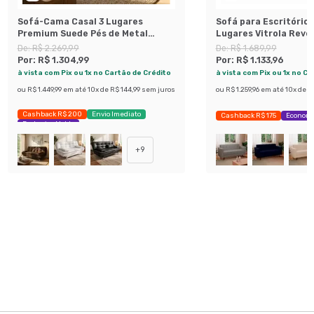
Sofá-Cama Casal 3 Lugares
Sofá para Escritório
Premium Suede Pés de Metal
Lugares Vitrola Rev
Preto
Sintético Café
De:
R$ 2.269,99
De:
R$ 1.689,99
Por:
R$ 1.304,99
Por:
R$ 1.133,96
à vista com Pix ou 1x no Cartão de Crédito
à vista com Pix ou 1x no C
ou
R$ 1.449,99
em até
10
x de
R$ 144,99
sem juros
ou
R$ 1.259,96
em até
10
x de
R$
Cashback R$ 200
Envio Imediato
Cashback R$ 175
Economi
Exclusivo Mobly
+
9