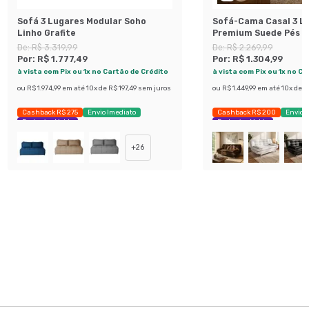
Sofá 3 Lugares Modular Soho
Sofá-Cama Casal 3 L
Linho Grafite
Premium Suede Pés d
Preto
De:
R$ 3.319,99
De:
R$ 2.269,99
Por:
R$ 1.777,49
Por:
R$ 1.304,99
à vista com Pix ou 1x no Cartão de Crédito
à vista com Pix ou 1x no C
ou
R$ 1.974,99
em até
10
x de
R$ 197,49
sem juros
ou
R$ 1.449,99
em até
10
x de
R
Cashback R$ 275
Envio Imediato
Cashback R$ 200
Envio 
Exclusivo Mobly
Exclusivo Mobly
+
26