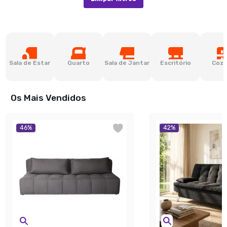
Sala de Estar
Quarto
Sala de Jantar
Escritório
Cozi
Os Mais Vendidos
46
%
42
%