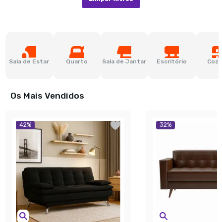
Sala de Estar
Quarto
Sala de Jantar
Escritório
Cozi
Os Mais Vendidos
42
%
32
%