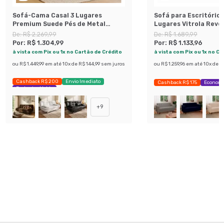
Sofá-Cama Casal 3 Lugares
Sofá para Escritório
Premium Suede Pés de Metal
Lugares Vitrola Rev
Preto
Sintético Café
De:
R$ 2.269,99
De:
R$ 1.689,99
Por:
R$ 1.304,99
Por:
R$ 1.133,96
à vista com Pix ou 1x no Cartão de Crédito
à vista com Pix ou 1x no C
ou
R$ 1.449,99
em até
10
x de
R$ 144,99
sem juros
ou
R$ 1.259,96
em até
10
x de
R$
Cashback R$ 200
Envio Imediato
Cashback R$ 175
Economi
Exclusivo Mobly
+
9