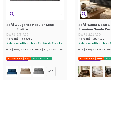
Sofá 3 Lugares Modular Soho
Sofá-Cama Casal 3 L
Linho Grafite
Premium Suede Pés d
Preto
De:
R$ 3.319,99
De:
R$ 2.269,99
Por:
R$ 1.777,49
Por:
R$ 1.304,99
à vista com Pix ou 1x no Cartão de Crédito
à vista com Pix ou 1x no C
ou
R$ 1.974,99
em até
10
x de
R$ 197,49
sem juros
ou
R$ 1.449,99
em até
10
x de
R
Cashback R$ 275
Envio Imediato
Cashback R$ 200
Envio 
Exclusivo Mobly
Exclusivo Mobly
+
26