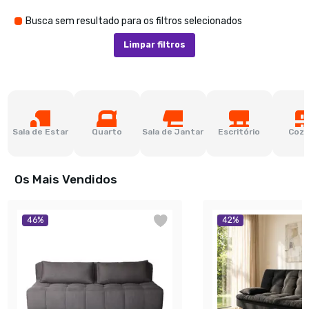
Busca sem resultado para os filtros selecionados
Limpar filtros
Sala de Estar
Quarto
Sala de Jantar
Escritório
Cozi
Os Mais Vendidos
46
%
42
%