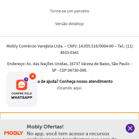
×
Nós salvamos o seu histórico de uso pra oferecer a melhor
Mobly Ofertas!
experiência na Mobly. Quando você navega no nosso site,
No app, você tem acesso a recursos 
aceita esta condição