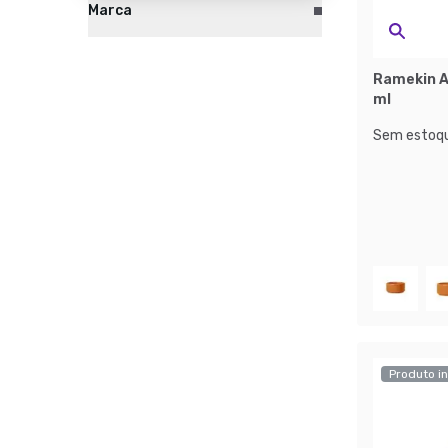
Marca
Ramekin A
ml
Sem estoqu
Produto in