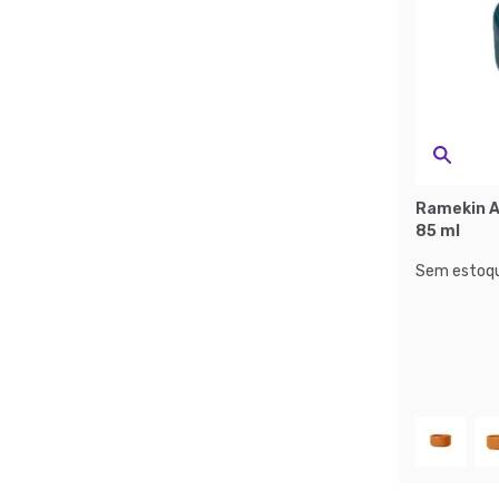
Ramekin As
85 ml
Sem estoqu