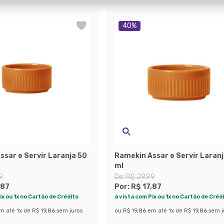
40
%
ssar e Servir Laranja 50
Ramekin Assar e Servir Laranj
ml
9
De:
R$ 29,99
,87
Por:
R$ 17,87
ix ou 1x no Cartão de Crédito
à vista com Pix ou 1x no Cartão de Créd
m até
1
x de
R$ 19,86
sem juros
ou
R$ 19,86
em até
1
x de
R$ 19,86
sem j