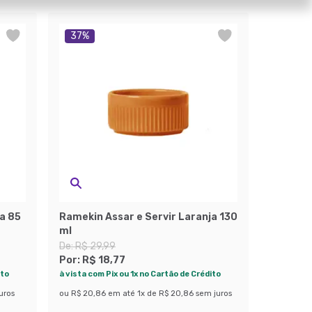
37
%
a 85
Ramekin Assar e Servir Laranja 130
ml
De:
R$ 29,99
Por:
R$ 18,77
ito
à vista com Pix ou 1x no Cartão de Crédito
uros
ou
R$ 20,86
em até
1
x de
R$ 20,86
sem juros