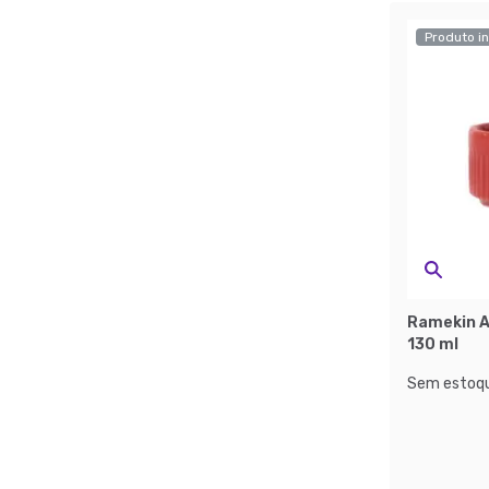
Produto in
Ramekin A
130 ml
Sem estoqu