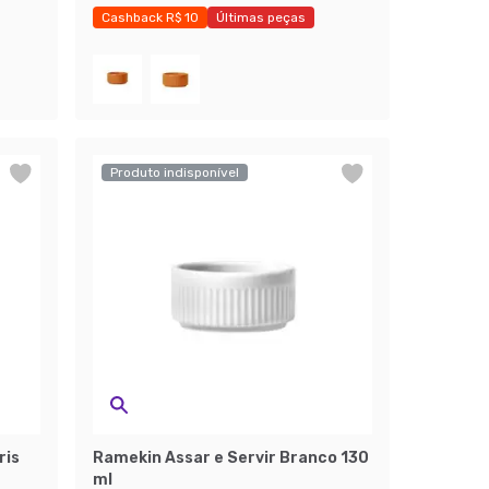
Cashback R$ 10
Últimas peças
Economize 37%
Produto indisponível
ris
Ramekin Assar e Servir Branco 130
ml