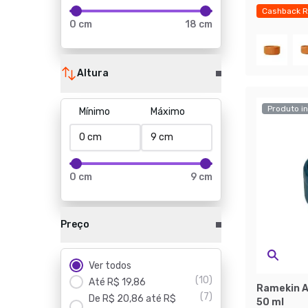
Cashback R
0 cm
18 cm
Economize
Altura
Produto in
Mínimo
Máximo
0 cm
9 cm
Preço
Ver todos
(
10
)
Até R$ 19,86
Ramekin As
(
7
)
De R$ 20,86 até R$
50 ml