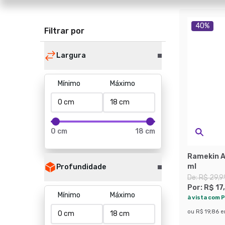
40
%
Filtrar por
Largura
Mínimo
Máximo
0 cm
18 cm
Ramekin A
ml
Profundidade
De:
R$ 29,9
Por:
R$ 17
Mínimo
Máximo
à vista com P
ou
R$ 19,86
e