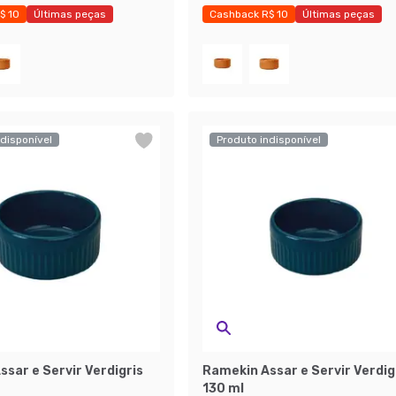
$ 10
Últimas peças
Cashback R$ 10
Últimas peças
 40%
Economize 40%
disponível
Produto indisponível
sar e Servir Verdigris
Ramekin Assar e Servir Verdig
130 ml