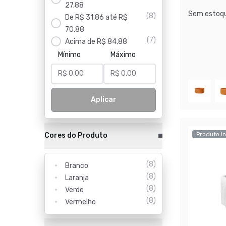
27,88
Sem estoqu
(
8
)
De R$ 31,86 até R$
70,88
(
7
)
Acima de R$ 84,88
Mínimo
Máximo
Aplicar
Produto in
Cores do Produto
(
8
)
Branco
(
8
)
Laranja
(
8
)
Verde
(
8
)
Vermelho