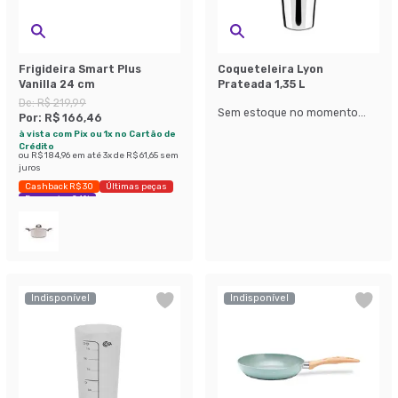
Frigideira Smart Plus
Coqueteleira Lyon
Vanilla 24 cm
Prateada 1,35 L
De:
R$ 219,99
Sem estoque no momento...
Por:
R$ 166,46
à vista com Pix ou 1x no Cartão de
Crédito
ou
R$ 184,96
em até
3
x de
R$ 61,65
sem
juros
Cashback R$ 30
Últimas peças
Economize 24%
Indisponível
Indisponível