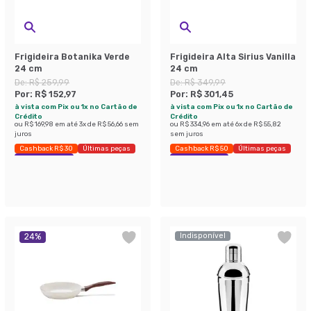
Frigideira Botanika Verde
Frigideira Alta Sirius Vanilla
24 cm
24 cm
De:
R$ 259,99
De:
R$ 349,99
Por:
R$ 152,97
Por:
R$ 301,45
à vista com Pix ou 1x no Cartão de
à vista com Pix ou 1x no Cartão de
Crédito
Crédito
ou
R$ 169,98
em até
3
x de
R$ 56,66
sem
ou
R$ 334,96
em até
6
x de
R$ 55,82
juros
sem juros
Cashback R$ 30
Últimas peças
Cashback R$ 50
Últimas peças
Economize 41%
Economize 13%
Indisponível
24
%