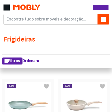
Filtros
Ordenar
41
%
13
%