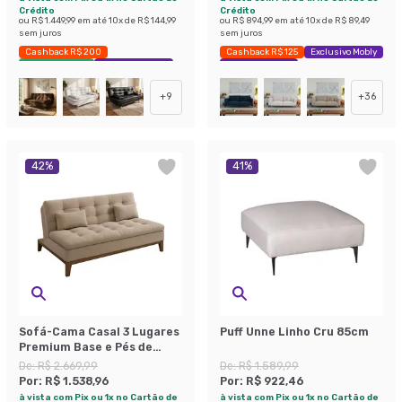
Crédito
Crédito
ou
R$ 1.449,99
em até
10
x de
R$ 144,99
ou
R$ 894,99
em até
10
x de
R$ 89,49
sem juros
sem juros
Cashback R$ 200
Cashback R$ 125
Exclusivo Mobly
Envio Imediato
Exclusivo Mobly
Economize 42%
+
9
+
36
42
%
41
%
Sofá-Cama Casal 3 Lugares
Puff Unne Linho Cru 85cm
Premium Base e Pés de
Madeira Linho Bege
De:
R$ 2.669,99
De:
R$ 1.589,99
Por:
R$ 1.538,96
Por:
R$ 922,46
à vista com Pix ou 1x no Cartão de
à vista com Pix ou 1x no Cartão de