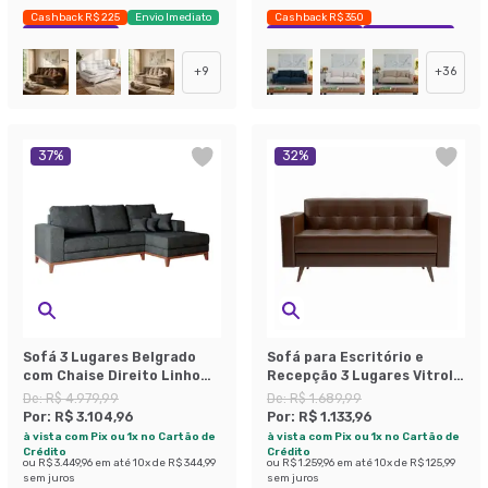
Cashback R$ 225
Envio Imediato
Cashback R$ 350
Exclusivo Mobly
Exclusivo Mobly
Economize 31%
+
9
+
36
37
%
32
%
Sofá 3 Lugares Belgrado
Sofá para Escritório e
com Chaise Direito Linho
Recepção 3 Lugares Vitrola
Grafite 230 cm
Revestimento Sintético
De:
R$ 4.979,99
De:
R$ 1.689,99
Café
Por:
R$ 3.104,96
Por:
R$ 1.133,96
à vista com Pix ou 1x no Cartão de
à vista com Pix ou 1x no Cartão de
Crédito
Crédito
ou
R$ 3.449,96
em até
10
x de
R$ 344,99
ou
R$ 1.259,96
em até
10
x de
R$ 125,99
sem juros
sem juros