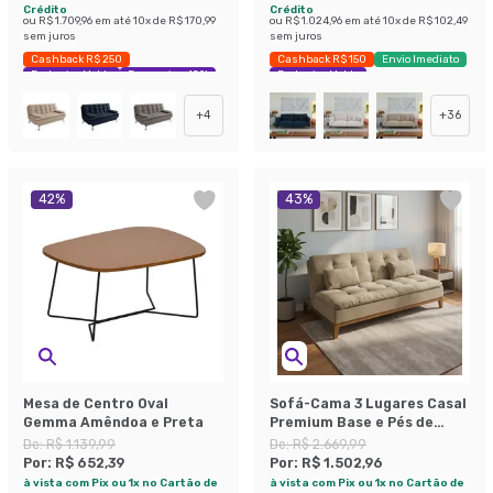
Crédito
Crédito
ou
R$ 1.709,96
em até
10
x de
R$ 170,99
ou
R$ 1.024,96
em até
10
x de
R$ 102,49
sem juros
sem juros
Cashback R$ 250
Cashback R$ 150
Envio Imediato
Exclusivo Mobly
Economize 42%
Exclusivo Mobly
+
4
+
36
42
%
43
%
Mesa de Centro Oval
Sofá-Cama 3 Lugares Casal
Gemma Amêndoa e Preta
Premium Base e Pés de
Madeira Suede Bege
De:
R$ 1.139,99
De:
R$ 2.669,99
Por:
R$ 652,39
Por:
R$ 1.502,96
à vista com Pix ou 1x no Cartão de
à vista com Pix ou 1x no Cartão de