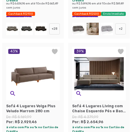
Crédito
Crédito
ou
R$ 6.634,96
em até
10
x de
R$ 663,49
ou
R$ 3.694,96
em até
10
x de
R$ 369,49
sem juros
sem juros
Cashback R$ 900
Cashback R$ 500
Envio Imediato
Economize 30%
Exclusivo Mobly
+
28
+
2
43
%
39
%
Sofá 4 Lugares Volga Plus
Sofá 4 Lugares Living com
Veludo Marrom 280 cm
Chaise Esquerdo Pés e Base
em Madeira Linho Cotton
De:
R$ 5.169,99
De:
R$ 4.379,99
Bege
Por:
R$ 2.929,46
Por:
R$ 2.654,96
à vista com Pix ou 1x no Cartão de
à vista com Pix ou 1x no Cartão de
Crédito
Crédito