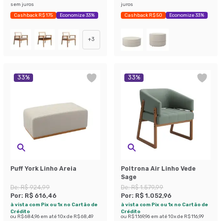
sem juros
juros
Cashback R$ 175
Economize 33%
Cashback R$ 50
Economize 33%
+
3
33
%
33
%
Puff York Linho Areia
Poltrona Air Linho Vede
Sage
De:
R$ 924,99
De:
R$ 1.579,99
Por:
R$ 616,46
Por:
R$ 1.052,96
à vista com Pix ou 1x no Cartão de
à vista com Pix ou 1x no Cartão de
Crédito
Crédito
ou
R$ 684,96
em até
10
x de
R$ 68,49
ou
R$ 1.169,96
em até
10
x de
R$ 116,99