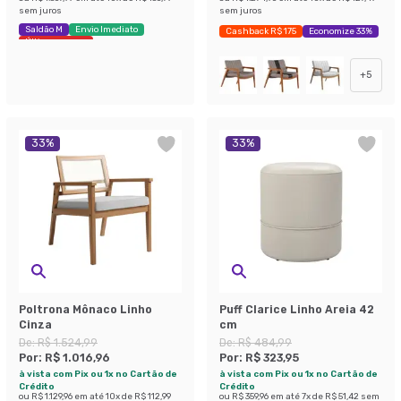
sem juros
sem juros
Saldão M
Envio Imediato
Cashback R$ 175
Economize 33%
Últimas peças
+
5
33
%
33
%
Poltrona Mônaco Linho
Puff Clarice Linho Areia 42
Cinza
cm
De:
R$ 1.524,99
De:
R$ 484,99
Por:
R$ 1.016,96
Por:
R$ 323,95
à vista com Pix ou 1x no Cartão de
à vista com Pix ou 1x no Cartão de
Crédito
Crédito
ou
R$ 1.129,96
em até
10
x de
R$ 112,99
ou
R$ 359,96
em até
7
x de
R$ 51,42
sem