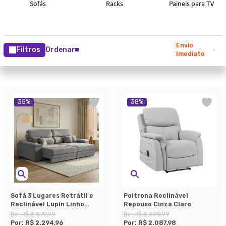
Envio
Filtros
Ordenar
Imediato
35
%
38
%
Sofá 3 Lugares Retrátil e
Poltrona Reclinável
Reclinável Lupin Linho
Repouso Cinza Claro
Cinza 214 cm
De:
R$ 3.579,99
De:
R$ 3.399,99
Por:
R$ 2.294,96
Por:
R$ 2.087,98