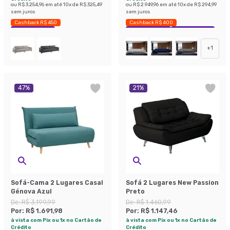
ou
R$ 3.254,96
em até
10
x de
R$ 325,49
ou
R$ 2.949,96
em até
10
x de
R$ 294,99
sem juros
sem juros
Cashback R$ 450
Cashback R$ 400
Economize 43%
Exclusivo Mobly
Economize 39%
+
1
47
%
21
%
Sofá-Cama 2 Lugares Casal
Sofá 2 Lugares New Passion
Génova Azul
Preto
De:
R$ 3.199,99
De:
R$ 1.460,99
Por:
R$ 1.691,98
Por:
R$ 1.147,46
à vista com Pix ou 1x no Cartão de
à vista com Pix ou 1x no Cartão de
Crédito
Crédito