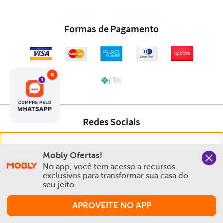
×
Nós salvamos o seu histórico de uso pra oferecer a melhor
Mobly Ofertas!
experiência na Mobly. Quando você navega no nosso site,
No app, você tem acesso a recursos 
aceita esta condição
exclusivos para transformar sua casa do 
seu jeito.
Política de Privacidade e Cookies
APROVEITE NO APP
Aceitar e Fechar