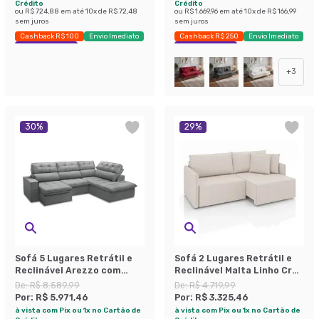
Crédito
Crédito
ou
R$ 724,88
em até
10
x de
R$ 72,48
ou
R$ 1.669,96
em até
10
x de
R$ 166,99
sem juros
sem juros
Cashback R$ 100
Envio Imediato
Cashback R$ 250
Envio Imediato
Exclusivo Mobly
Exclusivo Mobly
+
3
30
%
29
%
Sofá 5 Lugares Retrátil e
Sofá 2 Lugares Retrátil e
Reclinável Arezzo com
Reclinável Malta Linho Cru
Chaise Direito Veludo Prata
160 cm
De:
R$ 8.589,99
De:
R$ 4.719,99
Por:
R$ 5.971,46
Por:
R$ 3.325,46
à vista com Pix ou 1x no Cartão de
à vista com Pix ou 1x no Cartão de