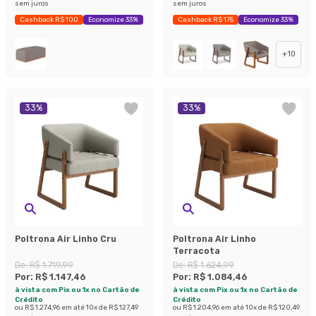
sem juros
sem juros
Cashback R$ 100
Economize 33%
Cashback R$ 175
Economize 33%
+
10
33
%
33
%
Poltrona Air Linho Cru
Poltrona Air Linho
Terracota
De:
R$ 1.719,99
De:
R$ 1.624,99
Por:
R$ 1.147,46
Por:
R$ 1.084,46
à vista com Pix ou 1x no Cartão de
à vista com Pix ou 1x no Cartão de
Crédito
Crédito
ou
R$ 1.274,96
em até
10
x de
R$ 127,49
ou
R$ 1.204,96
em até
10
x de
R$ 120,49