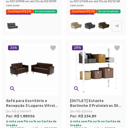
ou
R$ 1.879,98
em até
10
x de
R$ 187,99
ou
R$ 1.274,96
em até
10
x de
R$ 127,49
sem juros
sem juros
Cashback R$ 275
Envio Imediato
Cashback R$ 175
Envio Imediato
Exclusivo Mobly
Economize 21%
+
2
36
%
28
%
Sofá para Escritório e
[OUTLET] Estante
Recepção 3 Lugares Vitrola
Bariloche 3 Prateleiras 30
Revestimento Sintético
cm Branca
De:
R$ 2.969,99
De:
R$ 329,96
Marrom
Por:
R$ 1.889,96
Por:
R$ 234,89
à vista com Pix ou 1x no Cartão de
à vista com Pix ou 1x no Cartão de
Crédito
Crédito