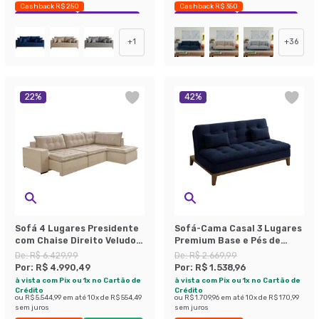
Cashback R$ 250
Cashback R$ 350
Exclusivo Mobly
Economize 42%
Exclusivo Mobly
Economize 39%
+
1
+
36
22
%
42
%
Sofá 4 Lugares Presidente
Sofá-Cama Casal 3 Lugares
com Chaise Direito Veludo
Premium Base e Pés de
Marfim
Madeira Linho Azul Marinho
De:
R$ 6.429,99
De:
R$ 2.669,99
Por:
R$ 4.990,49
Por:
R$ 1.538,96
à vista com Pix ou 1x no Cartão de
à vista com Pix ou 1x no Cartão de
Crédito
Crédito
ou
R$ 5.544,99
em até
10
x de
R$ 554,49
ou
R$ 1.709,96
em até
10
x de
R$ 170,99
sem juros
sem juros