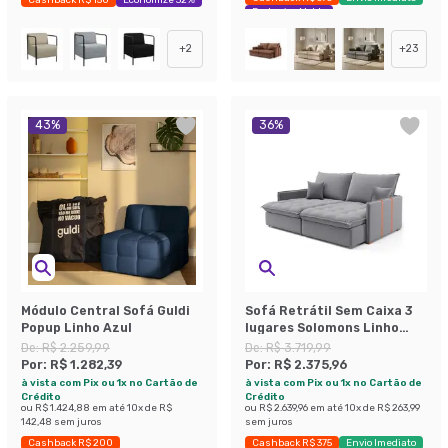
Exclusivo Mobly
+
2
+
23
43
%
36
%
Módulo Central Sofá Guldi
Sofá Retrátil Sem Caixa 3
Popup Linho Azul
lugares Solomons Linho
Cinza 180 cm
De:
R$ 2.259,99
De:
R$ 3.719,99
Por:
R$ 1.282,39
Por:
R$ 2.375,96
à vista com Pix ou 1x no Cartão de
à vista com Pix ou 1x no Cartão de
Crédito
Crédito
ou
R$ 1.424,88
em até
10
x de
R$
ou
R$ 2.639,96
em até
10
x de
R$ 263,99
142,48
sem juros
sem juros
Cashback R$ 200
Cashback R$ 375
Envio Imediato