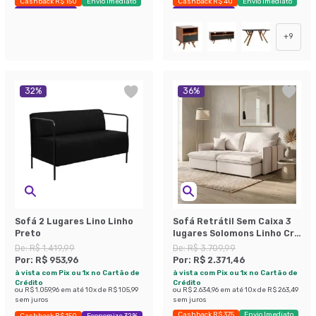
Cashback R$ 150
Envio Imediato
Cashback R$ 40
Envio Imediato
Exclusivo Mobly
Exclusivo Mobly
+
9
32
%
36
%
Sofá 2 Lugares Lino Linho
Sofá Retrátil Sem Caixa 3
Preto
lugares Solomons Linho Cru
180 cm
De:
R$ 1.419,99
De:
R$ 3.709,99
Por:
R$ 953,96
Por:
R$ 2.371,46
à vista com Pix ou 1x no Cartão de
à vista com Pix ou 1x no Cartão de
Crédito
Crédito
ou
R$ 1.059,96
em até
10
x de
R$ 105,99
ou
R$ 2.634,96
em até
10
x de
R$ 263,49
sem juros
sem juros
Cashback R$ 375
Envio Imediato
Cashback R$ 150
Economize 32%