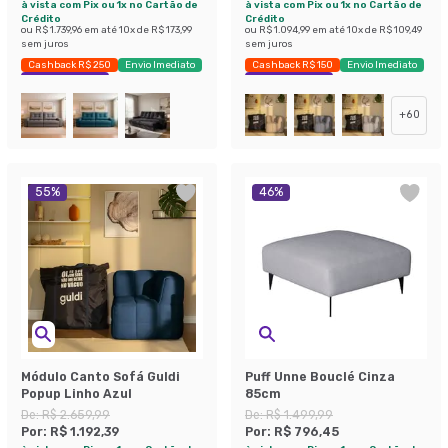
à vista com Pix ou 1x no Cartão de
à vista com Pix ou 1x no Cartão de
Crédito
Crédito
ou
R$ 1.739,96
em até
10
x de
R$ 173,99
ou
R$ 1.094,99
em até
10
x de
R$ 109,49
sem juros
sem juros
Cashback R$ 250
Envio Imediato
Cashback R$ 150
Envio Imediato
Exclusivo Mobly
Exclusivo Mobly
+
60
55
%
46
%
Módulo Canto Sofá Guldi
Puff Unne Bouclé Cinza
Popup Linho Azul
85cm
De:
R$ 2.659,99
De:
R$ 1.499,99
Por:
R$ 1.192,39
Por:
R$ 796,45