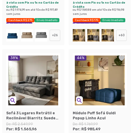
à vista com Pix ou 1x no Cartão de
à vista com Pix ou 1x no Cartão de
Crédito
Crédito
ou
R$ 1.974,99
em até
10
x de
R$ 197,49
ou
R$ 1.169,88
em até
10
x de
R$ 116,98
sem juros
sem juros
Cashback R$ 275
Envio Imediato
Cashback R$ 175
Envio Imediato
Exclusivo Mobly
Exclusivo Mobly
+
26
+
60
38
%
44
%
Sofá 3 Lugares Retrátil e
Módulo Puff Sofá Guldi
Reclinável Biarritz Suede
Popup Linho Azul
Grafite
De:
R$ 2.549,99
De:
R$ 1.769,99
Por:
R$ 1.565,96
Por:
R$ 985,49