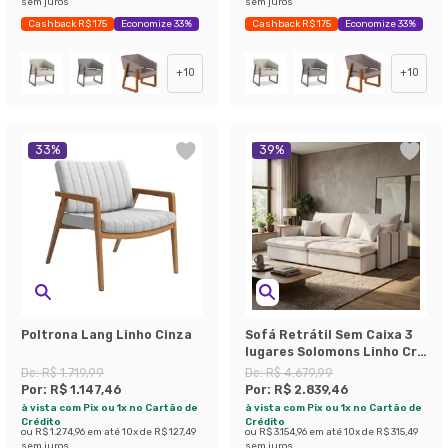
sem juros
sem juros
Cashback R$ 175
Economize 33%
Cashback R$ 175
Economize 33%
+
10
+
10
33
%
39
%
Poltrona Lang Linho Cinza
Sofá Retrátil Sem Caixa 3
lugares Solomons Linho Cru
214 cm
De:
R$ 1.719,99
De:
R$ 4.679,99
Por:
R$ 1.147,46
Por:
R$ 2.839,46
à vista com Pix ou 1x no Cartão de
à vista com Pix ou 1x no Cartão de
Crédito
Crédito
ou
R$ 1.274,96
em até
10
x de
R$ 127,49
ou
R$ 3.154,96
em até
10
x de
R$ 315,49
sem juros
sem juros