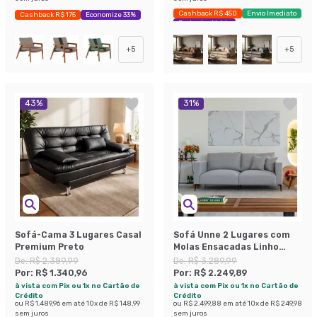
Cashback R$ 450
Envio Imediato
Cashback R$ 175
Economize 33%
Exclusivo Mobly
+
5
+
5
43
%
31
%
Sofá-Cama 3 Lugares Casal
Sofá Unne 2 Lugares com
Premium Preto
Molas Ensacadas Linho
Cinza 170 cm
De:
R$ 2.389,99
De:
R$ 3.289,99
Por:
R$ 1.340,96
Por:
R$ 2.249,89
à vista com Pix ou 1x no Cartão de
à vista com Pix ou 1x no Cartão de
Crédito
Crédito
ou
R$ 1.489,96
em até
10
x de
R$ 148,99
ou
R$ 2.499,88
em até
10
x de
R$ 249,98
sem juros
sem juros