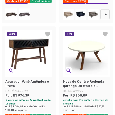
Cashback R$ 750
Envio Imediato
Cashback R$ 250
Economize 22%
Exclusivo Mobly
Economize 42%
+
4
34
%
47
%
Aparador Venê Amêndoa e
Mesa de Centro Redonda
Preto
Ipiranga Off White e
Amêndoa
De:
R$ 1.499,99
De:
R$ 499,99
Por:
R$ 976,39
Por:
R$ 260,89
à vista com Pix ou 1x no Cartão de
à vista com Pix ou 1x no Cartão de
Crédito
Crédito
ou
R$ 1.084,88
em até
10
x de
R$
ou
R$ 289,88
em até
5
x de
R$ 57,97
108,48
sem juros
sem juros