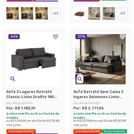
Exclusivo Mobly
Economize 43%
Exclusivo Mobly
+
60
+
23
46
%
39
%
Sofá 3 Lugares Retrátil
Sofá Retrátil Sem Caixa 3
Classic Linho Grafite 180
lugares Solomons Linho
cm
Grafite 214 cm
De:
R$ 2.229,99
De:
R$ 4.559,99
Por:
R$ 1.183,39
Por:
R$ 2.771,96
à vista com Pix ou 1x no Cartão de
à vista com Pix ou 1x no Cartão de
Crédito
Crédito
ou
R$ 1.314,88
em até
10
x de
R$ 131,48
ou
R$ 3.079,96
em até
10
x de
R$ 307,99
sem juros
sem juros
Cashback R$ 200
Cashback R$ 425
Envio Imediato