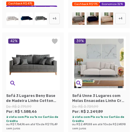
Cashback R$ 475
Cashback R$ 175
Economize 32%
Exclusivo Mobly
Economize 37%
+
6
+
4
42
%
39
%
Sofá 3 Lugares Beny Base
Sofá Unne 3 Lugares com
de Madeira Linho Cotton
Molas Ensacadas Linho Cru
Grafite
200 cm
De:
R$ 2.779,99
De:
R$ 3.739,99
Por:
R$ 1.588,46
Por:
R$ 2.249,89
à vista com Pix ou 1x no Cartão de
à vista com Pix ou 1x no Cartão de
Crédito
Crédito
ou
R$ 1.764,96
em até
10
x de
R$ 176,49
ou
R$ 2.499,88
em até
10
x de
R$ 249,98
sem juros
sem juros