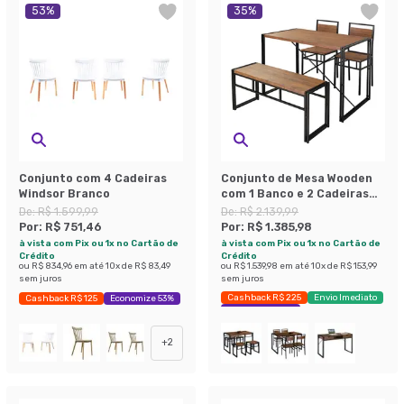
53
%
35
%
Conjunto com 4 Cadeiras
Conjunto de Mesa Wooden
Windsor Branco
com 1 Banco e 2 Cadeiras
Preto e Amêndoa
De:
R$ 1.599,99
De:
R$ 2.139,99
Por:
R$ 751,46
Por:
R$ 1.385,98
à vista com Pix ou 1x no Cartão de
à vista com Pix ou 1x no Cartão de
Crédito
Crédito
ou
R$ 834,96
em até
10
x de
R$ 83,49
ou
R$ 1.539,98
em até
10
x de
R$ 153,99
sem juros
sem juros
Cashback R$ 225
Envio Imediato
Cashback R$ 125
Economize 53%
Exclusivo Mobly
+
2