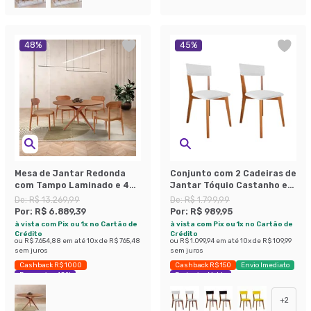
48
%
45
%
Mesa de Jantar Redonda
Conjunto com 2 Cadeiras de
com Tampo Laminado e 4
Jantar Tóquio Castanho e
Cadeiras Miami Madeira
Branco
De:
R$ 13.269,99
De:
R$ 1.799,99
Maciça Linho Bege e Imbuia
Por:
R$ 6.889,39
Por:
R$ 989,95
à vista com Pix ou 1x no Cartão de
à vista com Pix ou 1x no Cartão de
Crédito
Crédito
ou
R$ 7.654,88
em até
10
x de
R$ 765,48
ou
R$ 1.099,94
em até
10
x de
R$ 109,99
sem juros
sem juros
Cashback R$ 1000
Cashback R$ 150
Envio Imediato
Economize 48%
Exclusivo Mobly
+
2