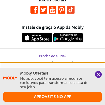
Nós salvamos o seu histórico de uso pra oferecer a melhor
Mobly Ofertas!
experiência na Mobly. Quando você navega no nosso site,
No app, você tem acesso a recursos 
aceita esta condição
exclusivos para transformar sua casa do 
seu jeito.
Política de Privacidade e Cookies
APROVEITE NO APP
Aceitar e Fechar