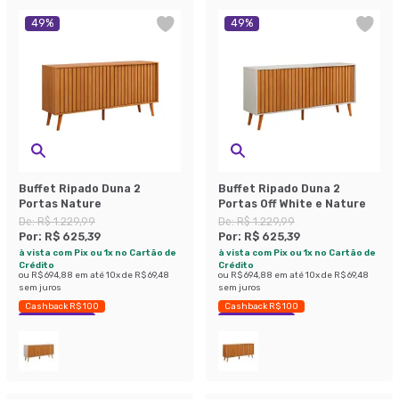
49
%
49
%
Buffet Ripado Duna 2
Buffet Ripado Duna 2
Portas Nature
Portas Off White e Nature
De:
R$ 1.229,99
De:
R$ 1.229,99
Por:
R$ 625,39
Por:
R$ 625,39
à vista com Pix ou 1x no Cartão de
à vista com Pix ou 1x no Cartão de
Crédito
Crédito
ou
R$ 694,88
em até
10
x de
R$ 69,48
ou
R$ 694,88
em até
10
x de
R$ 69,48
sem juros
sem juros
Cashback R$ 100
Cashback R$ 100
Economize 49%
Economize 49%