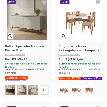
42
%
38
%
Buffet Aparador Mazza 4
Conjunto de Mesa
Portas Branco
Retangular com Tampo de
Vidro Off White Papaia e 4
De:
R$ 1.149,99
De:
R$ 4.909,99
Cadeiras Juparanã Linho
Por:
R$ 656,96
Por:
R$ 3.019,46
Bege e Cinamomo
à vista com Pix ou 1x no Cartão de
à vista com Pix ou 1x no Cartão de
Crédito
Crédito
ou
R$ 729,96
em até
10
x de
R$ 72,99
ou
R$ 3.354,95
em até
10
x de
R$ 335,49
sem juros
sem juros
Cashback R$ 100
Cashback R$ 475
Economize 38%
Economize 42%
+
1