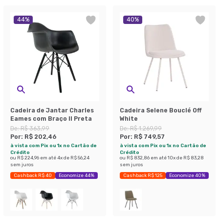
44
%
40
%
Cadeira de Jantar Charles
Cadeira Selene Bouclé Off
Eames com Braço II Preta
White
De:
R$ 363,99
De:
R$ 1.269,99
Por:
R$ 202,46
Por:
R$ 749,57
à vista com Pix ou 1x no Cartão de
à vista com Pix ou 1x no Cartão de
Crédito
Crédito
ou
R$ 224,96
em até
4
x de
R$ 56,24
ou
R$ 832,86
em até
10
x de
R$ 83,28
sem juros
sem juros
Cashback R$ 40
Economize 44%
Cashback R$ 125
Economize 40%