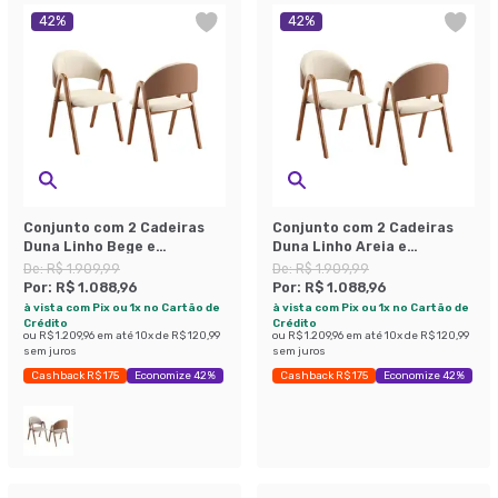
42
%
42
%
Conjunto com 2 Cadeiras
Conjunto com 2 Cadeiras
Duna Linho Bege e
Duna Linho Areia e
Amadeirado
Amadeirado
De:
R$ 1.909,99
De:
R$ 1.909,99
Por:
R$ 1.088,96
Por:
R$ 1.088,96
à vista com Pix ou 1x no Cartão de
à vista com Pix ou 1x no Cartão de
Crédito
Crédito
ou
R$ 1.209,96
em até
10
x de
R$ 120,99
ou
R$ 1.209,96
em até
10
x de
R$ 120,99
sem juros
sem juros
Cashback R$ 175
Economize 42%
Cashback R$ 175
Economize 42%