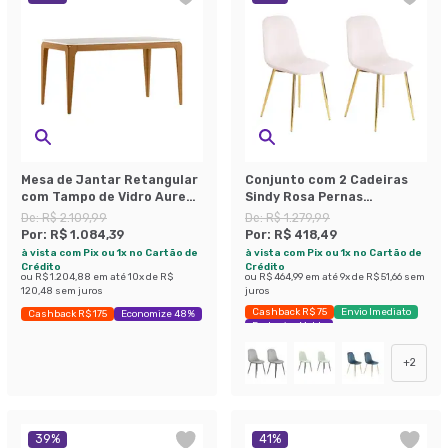
Mesa de Jantar Retangular
Conjunto com 2 Cadeiras
com Tampo de Vidro Aurea
Sindy Rosa Pernas
Off White e Ypê 160 cm
Cromadas
De:
R$ 2.109,99
De:
R$ 1.279,99
Por:
R$ 1.084,39
Por:
R$ 418,49
à vista com Pix ou 1x no Cartão de
à vista com Pix ou 1x no Cartão de
Crédito
Crédito
ou
R$ 1.204,88
em até
10
x de
R$
ou
R$ 464,99
em até
9
x de
R$ 51,66
sem
120,48
sem juros
juros
Cashback R$ 75
Envio Imediato
Cashback R$ 175
Economize 48%
Exclusivo Mobly
+
2
39
%
41
%