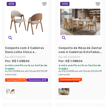
42
%
50
%
Conjunto com 2 Cadeiras
Conjunto de Mesa de Jantar
Duna Linho Cinza e
com 6 Cadeiras Estofadas
Amadeirado
Maia Animalle Off White e
De:
R$ 1.909,99
De:
R$ 4.009,99
Chocolate
Por:
R$ 1.088,96
Por:
R$ 1.988,96
à vista com Pix ou 1x no Cartão de
à vista com Pix ou 1x no Cartão de
Crédito
Crédito
ou
R$ 1.209,96
em até
10
x de
R$ 120,99
ou
R$ 2.209,96
em até
10
x de
R$ 220,99
sem juros
sem juros
Cashback R$ 300
Cashback R$ 175
Economize 42%
Economize 50%