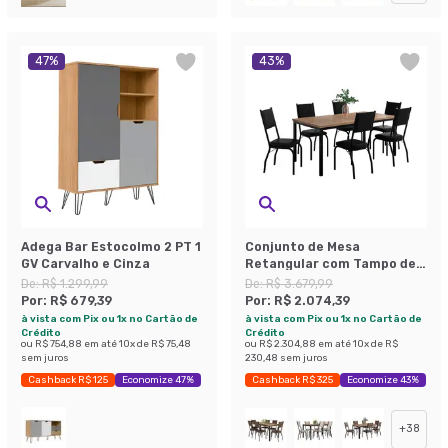
47
%
43
%
Adega Bar Estocolmo 2 PT 1
Conjunto de Mesa
GV Carvalho e Cinza
Retangular com Tampo de
MDP Amadeirado e 6
De:
R$ 1.299,99
De:
R$ 3.679,99
Cadeiras Adriana II
Por:
R$ 679,39
Por:
R$ 2.074,39
Revestimento Sintético
à vista com Pix ou 1x no Cartão de
à vista com Pix ou 1x no Cartão de
Preto
Crédito
Crédito
ou
R$ 754,88
em até
10
x de
R$ 75,48
ou
R$ 2.304,88
em até
10
x de
R$
sem juros
230,48
sem juros
Cashback R$ 125
Economize 47%
Cashback R$ 325
Economize 43%
+
38