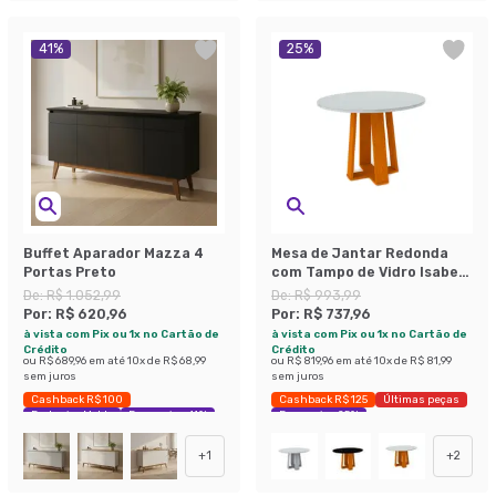
41
%
25
%
Buffet Aparador Mazza 4
Mesa de Jantar Redonda
Portas Preto
com Tampo de Vidro Isabela
Ipê e Off White 100 cm
De:
R$ 1.052,99
De:
R$ 993,99
Por:
R$ 620,96
Por:
R$ 737,96
à vista com Pix ou 1x no Cartão de
à vista com Pix ou 1x no Cartão de
Crédito
Crédito
ou
R$ 689,96
em até
10
x de
R$ 68,99
ou
R$ 819,96
em até
10
x de
R$ 81,99
sem juros
sem juros
Cashback R$ 100
Cashback R$ 125
Últimas peças
Exclusivo Mobly
Economize 41%
Economize 25%
+
1
+
2