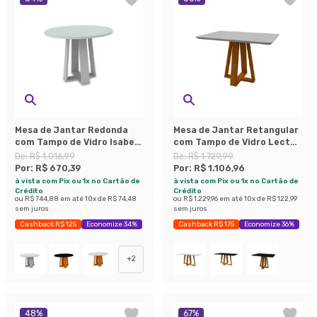
Mesa de Jantar Redonda
Mesa de Jantar Retangular
com Tampo de Vidro Isabela
com Tampo de Vidro Lectus
Off White 100 cm
Off White e Ype 120 cm
De:
R$ 1.016,99
De:
R$ 1.729,99
Por:
R$ 670,39
Por:
R$ 1.106,96
à vista com Pix ou 1x no Cartão de
à vista com Pix ou 1x no Cartão de
Crédito
Crédito
ou
R$ 744,88
em até
10
x de
R$ 74,48
ou
R$ 1.229,96
em até
10
x de
R$ 122,99
sem juros
sem juros
Cashback R$ 125
Economize 34%
Cashback R$ 175
Economize 36%
+
2
48
%
67
%