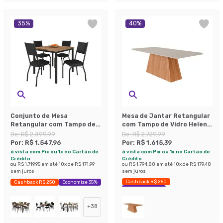
35
%
40
%
Conjunto de Mesa
Mesa de Jantar Retangular
Retangular com Tampo de
com Tampo de Vidro Helena
MDP Amadeirado e 4
Off White Cinamomo 210 cm
De:
R$ 2.399,99
De:
R$ 2.729,99
Cadeiras Adriana II
Por:
R$ 1.547,96
Por:
R$ 1.615,39
Revestimento Sintético
à vista com Pix ou 1x no Cartão de
à vista com Pix ou 1x no Cartão de
Preto
Crédito
Crédito
ou
R$ 1.719,95
em até
10
x de
R$ 171,99
ou
R$ 1.794,88
em até
10
x de
R$ 179,48
sem juros
sem juros
Cashback R$ 250
Cashback R$ 250
Economize 35%
Economize 40%
+
38