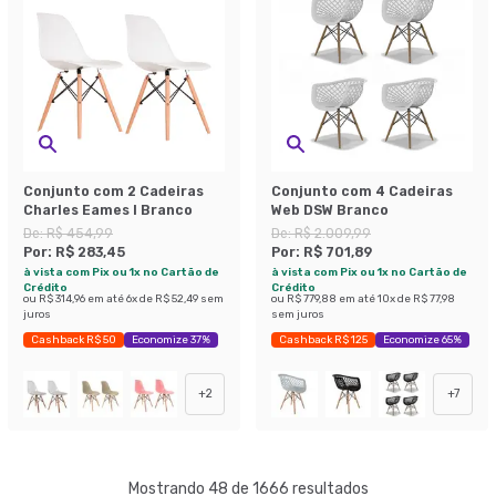
Conjunto com 2 Cadeiras
Conjunto com 4 Cadeiras
Charles Eames I Branco
Web DSW Branco
De:
R$ 454,99
De:
R$ 2.009,99
Por:
R$ 283,45
Por:
R$ 701,89
à vista com Pix ou 1x no Cartão de
à vista com Pix ou 1x no Cartão de
Crédito
Crédito
ou
R$ 314,96
em até
6
x de
R$ 52,49
sem
ou
R$ 779,88
em até
10
x de
R$ 77,98
juros
sem juros
Cashback R$ 50
Economize 37%
Cashback R$ 125
Economize 65%
+
2
+
7
Mostrando 48 de 1666 resultados