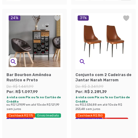
24
%
31
%
Bar Bourbon Amêndoa
Conjunto com 2 Cadeiras de
Rustico e Preto
Jantar Narah Marrom
De:
R$ 1.449,99
De:
R$ 3.349,99
Por:
R$ 1.097,99
Por:
R$ 2.281,39
à vista com Pix ou 1x no Cartão de
à vista com Pix ou 1x no Cartão de
Crédito
Crédito
ou
R$ 1.219,99
em até
10
x de
R$ 121,99
ou
R$ 2.534,88
em até
10
x de
R$
sem juros
253,48
sem juros
Cashback R$ 175
Envio Imediato
Cashback R$ 350
Exclusivo Mobly
Exclusivo Mobly
Últimas peças