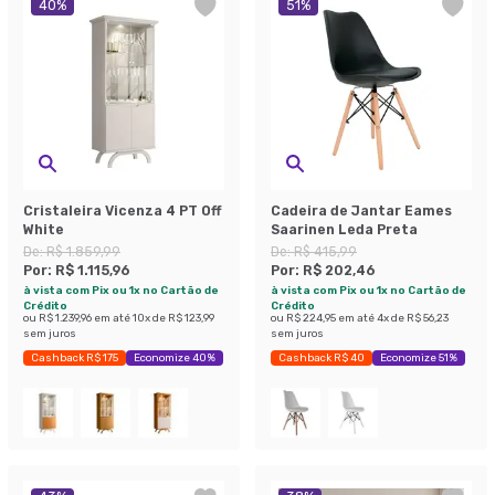
40
%
51
%
Cristaleira Vicenza 4 PT Off
Cadeira de Jantar Eames
White
Saarinen Leda Preta
De:
R$ 1.859,99
De:
R$ 415,99
Por:
R$ 1.115,96
Por:
R$ 202,46
à vista com Pix ou 1x no Cartão de
à vista com Pix ou 1x no Cartão de
Crédito
Crédito
ou
R$ 1.239,96
em até
10
x de
R$ 123,99
ou
R$ 224,95
em até
4
x de
R$ 56,23
sem juros
sem juros
Cashback R$ 175
Economize 40%
Cashback R$ 40
Economize 51%