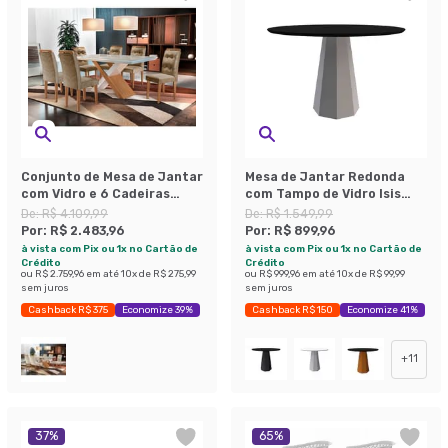
Conjunto de Mesa de Jantar
Mesa de Jantar Redonda
com Vidro e 6 Cadeiras
com Tampo de Vidro Isis
Imperatriz Suede Off White
Preta e Off White 117 cm
De:
R$ 4.109,99
De:
R$ 1.549,99
e Chocolate
Por:
R$ 2.483,96
Por:
R$ 899,96
à vista com Pix ou 1x no Cartão de
à vista com Pix ou 1x no Cartão de
Crédito
Crédito
ou
R$ 2.759,96
em até
10
x de
R$ 275,99
ou
R$ 999,96
em até
10
x de
R$ 99,99
sem juros
sem juros
Cashback R$ 375
Economize 39%
Cashback R$ 150
Economize 41%
+
11
37
%
65
%