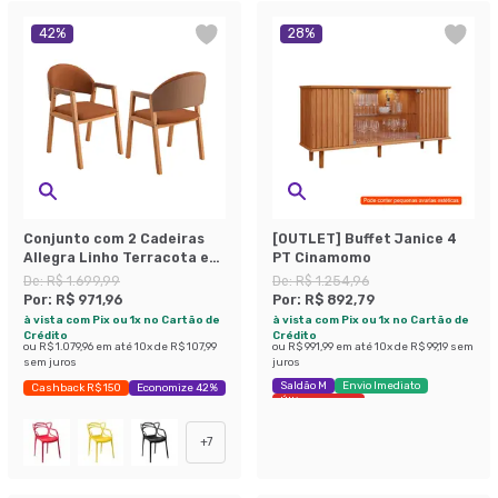
42
%
28
%
Conjunto com 2 Cadeiras
[OUTLET] Buffet Janice 4
Allegra Linho Terracota e
PT Cinamomo
Madeira
De:
R$ 1.699,99
De:
R$ 1.254,96
Por:
R$ 971,96
Por:
R$ 892,79
à vista com Pix ou 1x no Cartão de
à vista com Pix ou 1x no Cartão de
Crédito
Crédito
ou
R$ 1.079,96
em até
10
x de
R$ 107,99
ou
R$ 991,99
em até
10
x de
R$ 99,19
sem
sem juros
juros
Saldão M
Envio Imediato
Cashback R$ 150
Economize 42%
Últimas peças
+
7