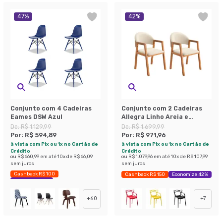
47
%
42
%
Conjunto com 4 Cadeiras
Conjunto com 2 Cadeiras
Eames DSW Azul
Allegra Linho Areia e
Madeira
De:
R$ 1.129,99
De:
R$ 1.699,99
Por:
R$ 594,89
Por:
R$ 971,96
à vista com Pix ou 1x no Cartão de
à vista com Pix ou 1x no Cartão de
Crédito
Crédito
ou
R$ 660,99
em até
10
x de
R$ 66,09
ou
R$ 1.079,96
em até
10
x de
R$ 107,99
sem juros
sem juros
Cashback R$ 100
Cashback R$ 150
Economize 42%
Economize 47%
+
60
+
7