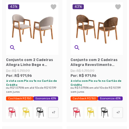
43
%
43
%
Conjunto com 2 Cadeiras
Conjunto com 2 Cadeiras
Allegra Linho Bege e
Allegra Revestimento
Amadeirado
Sintético Marrom e
De:
R$ 1.719,99
De:
R$ 1.719,99
Amadeirado
Por:
R$ 971,96
Por:
R$ 971,96
à vista com Pix ou 1x no Cartão de
à vista com Pix ou 1x no Cartão de
Crédito
Crédito
ou
R$ 1.079,96
em até
10
x de
R$ 107,99
ou
R$ 1.079,96
em até
10
x de
R$ 107,99
sem juros
sem juros
Cashback R$ 150
Economize 43%
Cashback R$ 150
Economize 43%
+
7
+
7