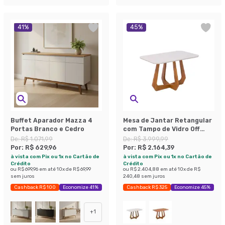
41
%
45
%
Buffet Aparador Mazza 4
Mesa de Jantar Retangular
Portas Branco e Cedro
com Tampo de Vidro Off
White Bromélia Cinamomo
De:
R$ 1.071,99
De:
R$ 3.999,99
130 cm
Por:
R$ 629,96
Por:
R$ 2.164,39
à vista com Pix ou 1x no Cartão de
à vista com Pix ou 1x no Cartão de
Crédito
Crédito
ou
R$ 699,96
em até
10
x de
R$ 69,99
ou
R$ 2.404,88
em até
10
x de
R$
sem juros
240,48
sem juros
Cashback R$ 100
Economize 41%
Cashback R$ 325
Economize 45%
+
1