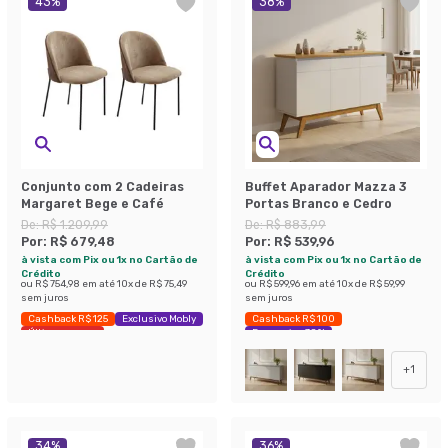
43
%
38
%
Conjunto com 2 Cadeiras
Buffet Aparador Mazza 3
Margaret Bege e Café
Portas Branco e Cedro
De:
R$ 1.209,99
De:
R$ 883,99
Por:
R$ 679,48
Por:
R$ 539,96
à vista com Pix ou 1x no Cartão de
à vista com Pix ou 1x no Cartão de
Crédito
Crédito
ou
R$ 754,98
em até
10
x de
R$ 75,49
ou
R$ 599,96
em até
10
x de
R$ 59,99
sem juros
sem juros
Cashback R$ 125
Exclusivo Mobly
Cashback R$ 100
Últimas peças
Economize 38%
+
1
34
%
36
%