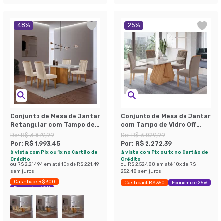
48
%
25
%
Conjunto de Mesa de Jantar
Conjunto de Mesa de Jantar
Retangular com Tampo de
com Tampo de Vidro Off
Vidro Off White Berlim e 4
White Agata e 4 Cadeiras
De:
R$ 3.879,99
De:
R$ 3.029,99
Cadeiras Alegra Veludo
Fernanda Suede Joli e
Por:
R$ 1.993,45
Por:
R$ 2.272,39
Creme e Imbuia
Nature
à vista com Pix ou 1x no Cartão de
à vista com Pix ou 1x no Cartão de
Crédito
Crédito
ou
R$ 2.214,94
em até
10
x de
R$ 221,49
ou
R$ 2.524,88
em até
10
x de
R$
sem juros
252,48
sem juros
Cashback R$ 300
Cashback R$ 350
Economize 25%
Economize 48%