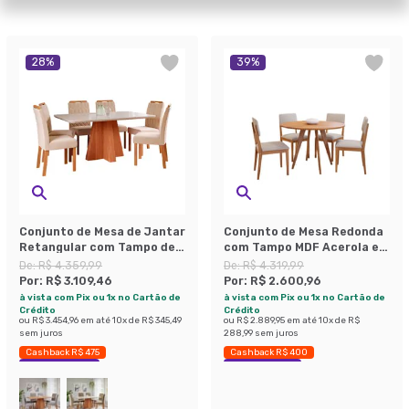
28
%
39
%
Conjunto de Mesa de Jantar
Conjunto de Mesa Redonda
Retangular com Tampo de
com Tampo MDF Acerola e 4
Vidro Off White Maite e 6
Cadeiras Sabiá Linho Bege
De:
R$ 4.359,99
De:
R$ 4.319,99
Cadeiras Paola Suede Nude
e Cinamomo
Por:
R$ 3.109,46
Por:
R$ 2.600,96
e Cinamomo
à vista com Pix ou 1x no Cartão de
à vista com Pix ou 1x no Cartão de
Crédito
Crédito
ou
R$ 3.454,96
em até
10
x de
R$ 345,49
ou
R$ 2.889,95
em até
10
x de
R$
sem juros
288,99
sem juros
Cashback R$ 475
Cashback R$ 400
Economize 28%
Economize 39%