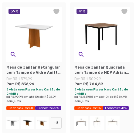
39
%
41
%
Mesa de Jantar Retangular
Mesa de Jantar Quadrada
com Tampo de Vidro Anitta
com Tampo de MDP Adriana
Off White e Ype 120 cm
Amadeirado e Preto 90 cm
De:
R$ 1.379,99
De:
R$ 1.309,99
Por:
R$ 836,96
Por:
R$ 764,89
à vista com Pix ou 1x no Cartão de
à vista com Pix ou 1x no Cartão de
Crédito
Crédito
ou
R$ 929,96
em até
10
x de
R$ 92,99
ou
R$ 849,88
em até
10
x de
R$ 84,98
sem juros
sem juros
Cashback R$ 150
Economize 39%
Cashback R$ 125
Economize 41%
+
8