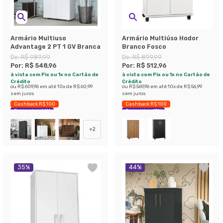
Armário Multiuso
Armário Multiúso Hodor
Advantage 2 PT 1 GV Branca
Branco Fosco
De:
R$ 989,99
De:
R$ 899,99
Por:
R$ 548,96
Por:
R$ 512,96
à vista com Pix ou 1x no Cartão de
à vista com Pix ou 1x no Cartão de
Crédito
Crédito
ou
R$ 609,96
em até
10
x de
R$ 60,99
ou
R$ 569,96
em até
10
x de
R$ 56,99
sem juros
sem juros
Cashback R$ 100
Cashback R$ 100
Economize 44%
Economize 43%
+
2
35
%
44
%