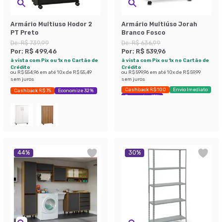
Armário Multiuso Hodor 2
Armário Multiúso Jorah
PT Preto
Branco Fosco
De:
R$ 739,99
De:
R$ 636,99
Por:
R$ 499,46
Por:
R$ 539,96
à vista com Pix ou 1x no Cartão de
à vista com Pix ou 1x no Cartão de
Crédito
Crédito
ou
R$ 554,96
em até
10
x de
R$ 55,49
ou
R$ 599,96
em até
10
x de
R$ 59,99
sem juros
sem juros
Cashback R$ 100
Envio Imediato
Cashback R$ 75
Economize 32%
Economize 15%
44
%
30
%