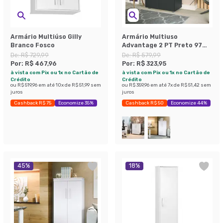
Armário Multiúso Gilly
Armário Multiuso
Branco Fosco
Advantage 2 PT Preto 97
cm
De:
R$ 729,99
De:
R$ 579,99
Por:
R$ 467,96
Por:
R$ 323,95
à vista com Pix ou 1x no Cartão de
à vista com Pix ou 1x no Cartão de
Crédito
Crédito
ou
R$ 519,96
em até
10
x de
R$ 51,99
sem
ou
R$ 359,96
em até
7
x de
R$ 51,42
sem
juros
juros
Cashback R$ 75
Economize 35%
Cashback R$ 50
Economize 44%
45
%
18
%