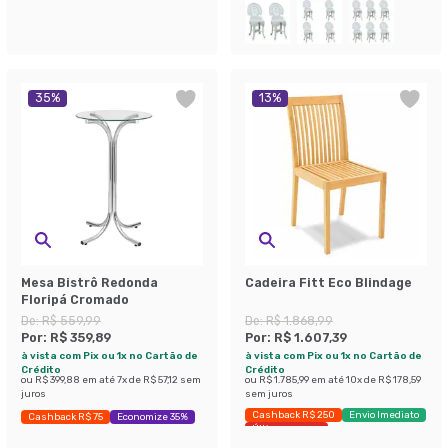
35
%
13
%
Mesa Bistrô Redonda
Cadeira Fitt Eco Blindage
Floripá Cromado
De:
R$ 559,99
De:
R$ 1.868,99
Por:
R$ 359,89
Por:
R$ 1.607,39
à vista com Pix ou 1x no Cartão de
à vista com Pix ou 1x no Cartão de
Crédito
Crédito
ou
R$ 399,88
em até
7
x de
R$ 57,12
sem
ou
R$ 1.785,99
em até
10
x de
R$ 178,59
juros
sem juros
Cashback R$ 250
Envio Imediato
Cashback R$ 75
Economize 35%
Últimas peças