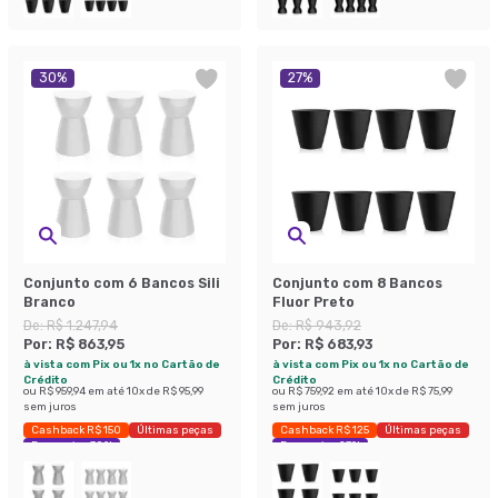
30
%
27
%
Conjunto com 6 Bancos Sili
Conjunto com 8 Bancos
Branco
Fluor Preto
De:
R$ 1.247,94
De:
R$ 943,92
Por:
R$ 863,95
Por:
R$ 683,93
à vista com Pix ou 1x no Cartão de
à vista com Pix ou 1x no Cartão de
Crédito
Crédito
ou
R$ 959,94
em até
10
x de
R$ 95,99
ou
R$ 759,92
em até
10
x de
R$ 75,99
sem juros
sem juros
Cashback R$ 150
Últimas peças
Cashback R$ 125
Últimas peças
Economize 30%
Economize 27%