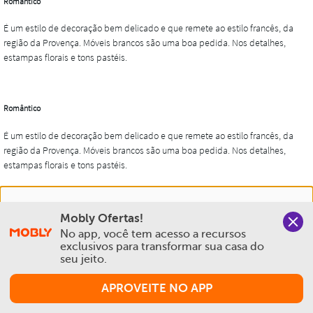
Nós salvamos o seu histórico de uso pra oferecer a melhor
Mobly Ofertas!
experiência na Mobly. Quando você navega no nosso site,
No app, você tem acesso a recursos 
aceita esta condição
exclusivos para transformar sua casa do 
seu jeito.
Política de Privacidade e Cookies
APROVEITE NO APP
Aceitar e Fechar