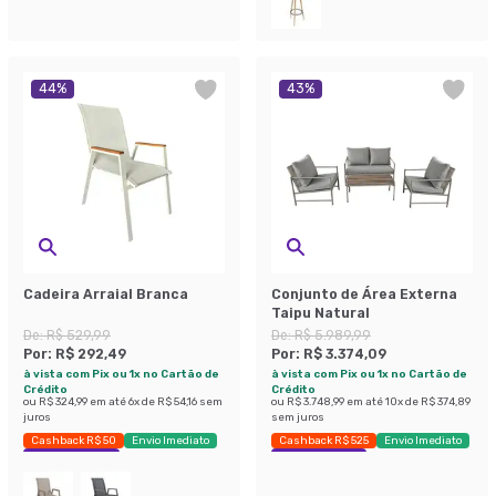
44
%
43
%
Cadeira Arraial Branca
Conjunto de Área Externa
Taipu Natural
De:
R$ 529,99
De:
R$ 5.989,99
Por:
R$ 292,49
Por:
R$ 3.374,09
à vista com Pix ou 1x no Cartão de
à vista com Pix ou 1x no Cartão de
Crédito
Crédito
ou
R$ 324,99
em até
6
x de
R$ 54,16
sem
ou
R$ 3.748,99
em até
10
x de
R$ 374,89
juros
sem juros
Cashback R$ 50
Envio Imediato
Cashback R$ 525
Envio Imediato
Economize 44%
Economize 43%