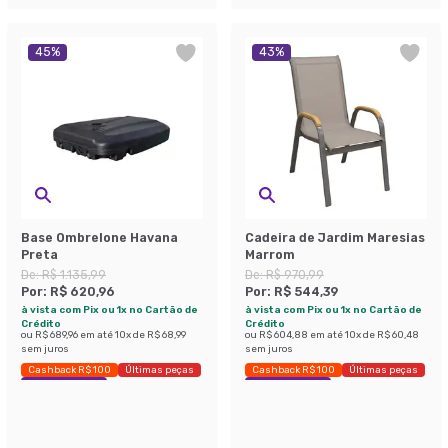
45
%
43
%
Base Ombrelone Havana
Cadeira de Jardim Maresias
Preta
Marrom
De:
R$ 1.135,99
De:
R$ 970,99
Por:
R$ 620,96
Por:
R$ 544,39
à vista com Pix ou 1x no Cartão de
à vista com Pix ou 1x no Cartão de
Crédito
Crédito
ou
R$ 689,96
em até
10
x de
R$ 68,99
ou
R$ 604,88
em até
10
x de
R$ 60,48
sem juros
sem juros
Cashback R$ 100
Últimas peças
Cashback R$ 100
Últimas peças
Economize 45%
Economize 43%