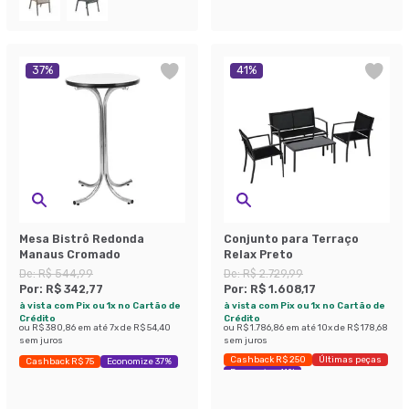
37
%
41
%
Mesa Bistrô Redonda
Conjunto para Terraço
Manaus Cromado
Relax Preto
De:
R$ 544,99
De:
R$ 2.729,99
Por:
R$ 342,77
Por:
R$ 1.608,17
à vista com Pix ou 1x no Cartão de
à vista com Pix ou 1x no Cartão de
Crédito
Crédito
ou
R$ 380,86
em até
7
x de
R$ 54,40
ou
R$ 1.786,86
em até
10
x de
R$ 178,68
sem juros
sem juros
Cashback R$ 250
Últimas peças
Cashback R$ 75
Economize 37%
Economize 41%