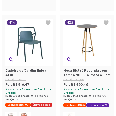
41
%
42
%
Cadeira de Jardim Enjoy
Mesa Bistrô Redonda com
Azul
Tampo MDF Rio Preta 60 cm
De:
R$ 879,99
De:
R$ 849,99
Por:
R$ 516,47
Por:
R$ 490,46
à vista com Pix ou 1x no Cartão de
à vista com Pix ou 1x no Cartão de
Crédito
Crédito
ou
R$ 573,86
em até
10
x de
R$ 57,38
ou
R$ 544,96
em até
10
x de
R$ 54,49
sem juros
sem juros
Cashback R$ 100
Últimas peças
Cashback R$ 75
Economize 42%
Economize 41%