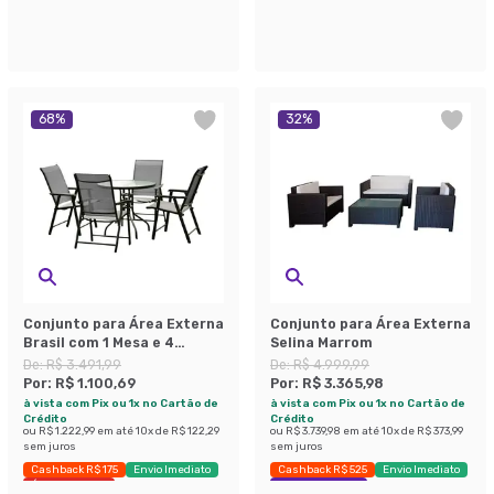
68
%
32
%
Conjunto para Área Externa
Conjunto para Área Externa
Brasil com 1 Mesa e 4
Selina Marrom
Cadeiras
De:
R$ 3.491,99
De:
R$ 4.999,99
Por:
R$ 1.100,69
Por:
R$ 3.365,98
à vista com Pix ou 1x no Cartão de
à vista com Pix ou 1x no Cartão de
Crédito
Crédito
ou
R$ 1.222,99
em até
10
x de
R$ 122,29
ou
R$ 3.739,98
em até
10
x de
R$ 373,99
sem juros
sem juros
Cashback R$ 175
Envio Imediato
Cashback R$ 525
Envio Imediato
Últimas peças
Exclusivo Mobly