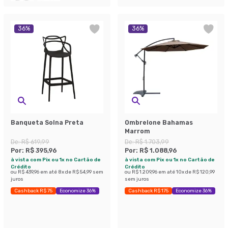
36
%
36
%
Banqueta Solna Preta
Ombrelone Bahamas
Marrom
De:
R$ 619,99
De:
R$ 1.703,99
Por:
R$ 395,96
Por:
R$ 1.088,96
à vista com Pix ou 1x no Cartão de
à vista com Pix ou 1x no Cartão de
Crédito
Crédito
ou
R$ 439,96
em até
8
x de
R$ 54,99
sem
ou
R$ 1.209,96
em até
10
x de
R$ 120,99
juros
sem juros
Cashback R$ 75
Economize 36%
Cashback R$ 175
Economize 36%