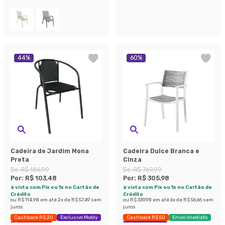
Economize 48%
Últimas peças
44
%
60
%
Cadeira de Jardim Mona
Cadeira Dulce Branca e
Preta
Cinza
De:
R$ 186,99
De:
R$ 769,99
Por:
R$ 103,48
Por:
R$ 305,98
à vista com Pix ou 1x no Cartão de
à vista com Pix ou 1x no Cartão de
Crédito
Crédito
ou
R$ 114,98
em até
2
x de
R$ 57,49
sem
ou
R$ 339,98
em até
6
x de
R$ 56,66
sem
juros
juros
Cashback R$ 20
Exclusivo Mobly
Cashback R$ 50
Envio Imediato
Últimas peças
Exclusivo Mobly