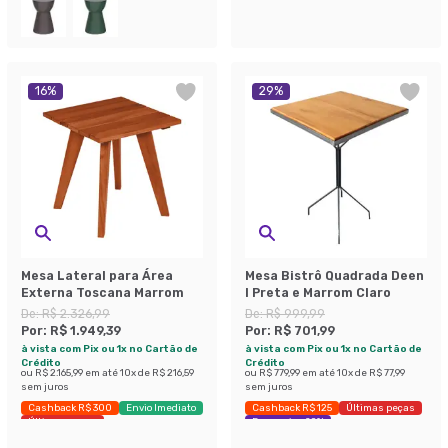
16
%
29
%
Mesa Lateral para Área
Mesa Bistrô Quadrada Deen
Externa Toscana Marrom
l Preta e Marrom Claro
De:
R$ 2.326,99
De:
R$ 999,99
Por:
R$ 1.949,39
Por:
R$ 701,99
à vista com Pix ou 1x no Cartão de
à vista com Pix ou 1x no Cartão de
Crédito
Crédito
ou
R$ 2.165,99
em até
10
x de
R$ 216,59
ou
R$ 779,99
em até
10
x de
R$ 77,99
sem juros
sem juros
Cashback R$ 300
Envio Imediato
Cashback R$ 125
Últimas peças
Últimas peças
Economize 29%