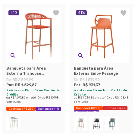
41
%
41
%
Banqueta para Área
Banqueta para Área
Externa Trancoso
Externa Enjoy Pessêgo
Terracota e Castanho
De:
R$ 2.599,99
De:
R$ 1.579,99
Por:
R$ 1.529,87
Por:
R$ 931,37
à vista com Pix ou 1x no Cartão de
à vista com Pix ou 1x no Cartão de
Crédito
Crédito
ou
R$ 1.699,86
em até
10
x de
R$ 169,98
ou
R$ 1.034,86
em até
10
x de
R$ 103,48
sem juros
sem juros
Cashback R$ 150
Últimas peças
Cashback R$ 250
Economize 41%
Economize 41%