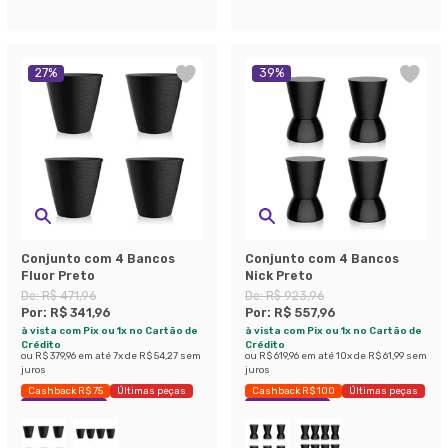
27
%
39
%
Conjunto com 4 Bancos
Conjunto com 4 Bancos
Fluor Preto
Nick Preto
De:
R$ 471,96
De:
R$ 923,96
Por:
R$ 341,96
Por:
R$ 557,96
à vista com Pix ou 1x no Cartão de
à vista com Pix ou 1x no Cartão de
Crédito
Crédito
ou
R$ 379,96
em até
7
x de
R$ 54,27
sem
ou
R$ 619,96
em até
10
x de
R$ 61,99
sem
juros
juros
Cashback R$ 75
Últimas peças
Cashback R$ 100
Últimas peças
Economize 27%
Economize 39%