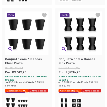
27
%
39
%
Conjunto com 6 Bancos
Conjunto com 6 Bancos
Fluor Preto
Nick Preto
De:
R$ 707,94
De:
R$ 1.385,94
Por:
R$ 512,95
Por:
R$ 836,95
à vista com Pix ou 1x no Cartão de
à vista com Pix ou 1x no Cartão de
Crédito
Crédito
ou
R$ 569,94
em até
10
x de
R$ 56,99
ou
R$ 929,94
em até
10
x de
R$ 92,99
sem juros
sem juros
Cashback R$ 100
Últimas peças
Cashback R$ 150
Últimas peças
Economize 27%
Economize 39%