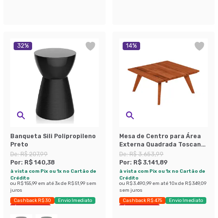
32
%
14
%
Banqueta Sili Polipropileno
Mesa de Centro para Área
Preto
Externa Quadrada Toscana
Marrom 80 cm
De:
R$ 207,99
De:
R$ 3.653,99
Por:
R$ 140,38
Por:
R$ 3.141,89
à vista com Pix ou 1x no Cartão de
à vista com Pix ou 1x no Cartão de
Crédito
Crédito
ou
R$ 155,99
em até
3
x de
R$ 51,99
sem
ou
R$ 3.490,99
em até
10
x de
R$ 349,09
juros
sem juros
Cashback R$ 30
Envio Imediato
Cashback R$ 475
Envio Imediato
Últimas peças
Últimas peças