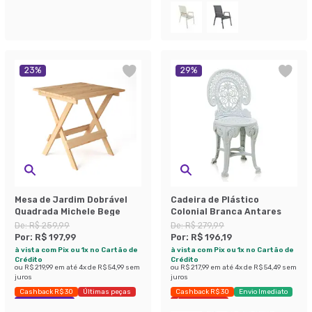
23
%
29
%
Mesa de Jardim Dobrável
Cadeira de Plástico
Quadrada Michele Bege
Colonial Branca Antares
De:
R$ 259,99
De:
R$ 279,99
Por:
R$ 197,99
Por:
R$ 196,19
à vista com Pix ou 1x no Cartão de
à vista com Pix ou 1x no Cartão de
Crédito
Crédito
ou
R$ 219,99
em até
4
x de
R$ 54,99
sem
ou
R$ 217,99
em até
4
x de
R$ 54,49
sem
juros
juros
Cashback R$ 30
Últimas peças
Cashback R$ 30
Envio Imediato
Economize 23%
Últimas peças