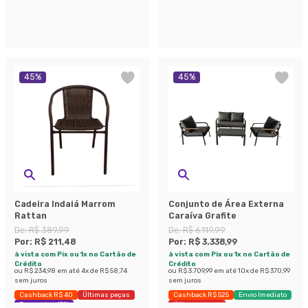
45
%
45
%
Cadeira Indaiá Marrom
Conjunto de Área Externa
Rattan
Caraíva Grafite
De:
R$ 389,99
De:
R$ 6.119,99
Por:
R$ 211,48
Por:
R$ 3.338,99
à vista com Pix ou 1x no Cartão de
à vista com Pix ou 1x no Cartão de
Crédito
Crédito
ou
R$ 234,98
em até
4
x de
R$ 58,74
ou
R$ 3.709,99
em até
10
x de
R$ 370,99
sem juros
sem juros
Cashback R$ 40
Últimas peças
Cashback R$ 525
Envio Imediato
Economize 45%
Últimas peças