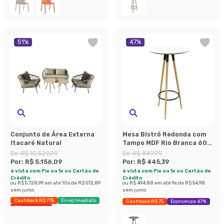
51
%
47
%
Conjunto de Área Externa
Mesa Bistrô Redonda com
Itacaré Natural
Tampo MDF Rio Branca 60
cm
De:
R$ 10.529,99
De:
R$ 849,99
Por:
R$ 5.156,09
Por:
R$ 445,39
à vista com Pix ou 1x no Cartão de
à vista com Pix ou 1x no Cartão de
Crédito
Crédito
ou
R$ 5.728,99
em até
10
x de
R$ 572,89
ou
R$ 494,88
em até
9
x de
R$ 54,98
sem juros
sem juros
Cashback R$ 775
Envio Imediato
Cashback R$ 75
Economize 47%
Últimas peças