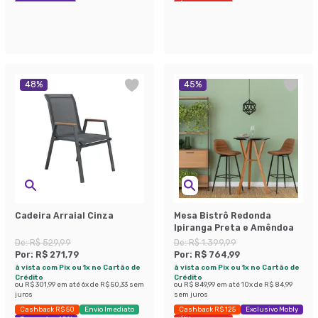
Economize 43%
Últimas peças
48
%
45
%
Cadeira Arraial Cinza
Mesa Bistrô Redonda
Ipiranga Preta e Amêndoa
De:
R$ 529,99
De:
R$ 1.399,99
Por:
R$ 271,79
Por:
R$ 764,99
à vista com Pix ou 1x no Cartão de
à vista com Pix ou 1x no Cartão de
Crédito
Crédito
ou
R$ 301,99
em até
6
x de
R$ 50,33
sem
ou
R$ 849,99
em até
10
x de
R$ 84,99
juros
sem juros
Cashback R$ 50
Envio Imediato
Cashback R$ 125
Exclusivo Mobly