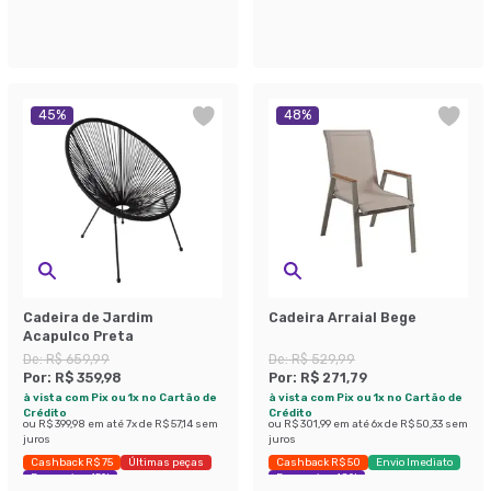
45
%
48
%
Cadeira de Jardim
Cadeira Arraial Bege
Acapulco Preta
De:
R$ 659,99
De:
R$ 529,99
Por:
R$ 359,98
Por:
R$ 271,79
à vista com Pix ou 1x no Cartão de
à vista com Pix ou 1x no Cartão de
Crédito
Crédito
ou
R$ 399,98
em até
7
x de
R$ 57,14
sem
ou
R$ 301,99
em até
6
x de
R$ 50,33
sem
juros
juros
Cashback R$ 75
Últimas peças
Cashback R$ 50
Envio Imediato
Economize 45%
Economize 48%