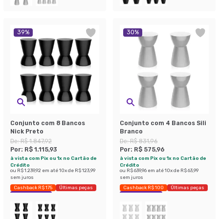
39
%
30
%
Conjunto com 8 Bancos
Conjunto com 4 Bancos Sili
Nick Preto
Branco
De:
R$ 1.847,92
De:
R$ 831,96
Por:
R$ 1.115,93
Por:
R$ 575,96
à vista com Pix ou 1x no Cartão de
à vista com Pix ou 1x no Cartão de
Crédito
Crédito
ou
R$ 1.239,92
em até
10
x de
R$ 123,99
ou
R$ 639,96
em até
10
x de
R$ 63,99
sem juros
sem juros
Cashback R$ 175
Últimas peças
Cashback R$ 100
Últimas peças
Economize 39%
Economize 30%