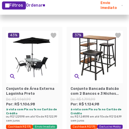
Envio
Filtros
Ordenar
Imediato
43
%
37
%
Conjunto de Área Externa
Conjunto Bancada Balcão
Lagoinha Preto
com 2 Bancos e 3 Nichos
Wilbur Preto e Amêndoa
De:
R$ 1.969,99
De:
R$ 1.799,99
Por:
R$ 1.106,98
Por:
R$ 1.124,98
à vista com Pix ou 1x no Cartão de
à vista com Pix ou 1x no Cartão de
Crédito
Crédito
ou
R$ 1.229,98
em até
10
x de
R$ 122,99
ou
R$ 1.249,98
em até
10
x de
R$ 124,99
sem juros
sem juros
Cashback R$ 175
Envio Imediato
Cashback R$ 175
Exclusivo Mobly