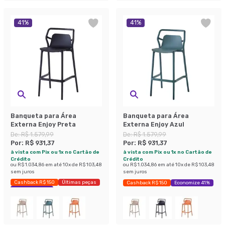
41
%
41
%
Banqueta para Área
Banqueta para Área
Externa Enjoy Preta
Externa Enjoy Azul
De:
R$ 1.579,99
De:
R$ 1.579,99
Por:
R$ 931,37
Por:
R$ 931,37
à vista com Pix ou 1x no Cartão de
à vista com Pix ou 1x no Cartão de
Crédito
Crédito
ou
R$ 1.034,86
em até
10
x de
R$ 103,48
ou
R$ 1.034,86
em até
10
x de
R$ 103,48
sem juros
sem juros
Cashback R$ 150
Últimas peças
Cashback R$ 150
Economize 41%
Economize 41%