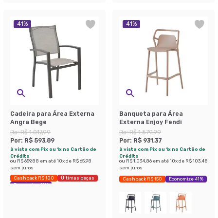
41
%
41
%
Cadeira para Área Externa
Banqueta para Área
Angra Bege
Externa Enjoy Fendi
De:
R$ 1.017,99
De:
R$ 1.579,99
Por:
R$ 593,89
Por:
R$ 931,37
à vista com Pix ou 1x no Cartão de
à vista com Pix ou 1x no Cartão de
Crédito
Crédito
ou
R$ 659,88
em até
10
x de
R$ 65,98
ou
R$ 1.034,86
em até
10
x de
R$ 103,48
sem juros
sem juros
Cashback R$ 100
Últimas peças
Cashback R$ 150
Economize 41%
Economize 41%