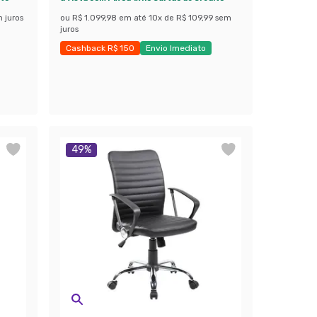
 juros
ou
R$ 1.099,98
em até
10
x de
R$ 109,99
sem
juros
Cashback R$ 150
Envio Imediato
Exclusivo Mobly
49
%