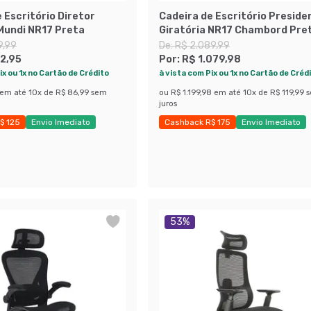
 Escritório Diretor
Cadeira de Escritório Preside
 Mundi NR17 Preta
Giratória NR17 Chambord Pre
9,99
De:
R$ 2.089,99
2,95
Por:
R$ 1.079,98
ix ou 1x no Cartão de Crédito
à vista com Pix ou 1x no Cartão de Créd
em até
10
x de
R$ 86,99
sem
ou
R$ 1.199,98
em até
10
x de
R$ 119,99
juros
$ 125
Envio Imediato
Cashback R$ 175
Envio Imediato
obly
Últimas peças
53
%