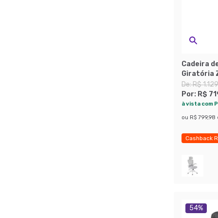
Cadeira de
Giratória 
De:
R$ 1.12
Por:
R$ 71
à vista com P
ou
R$ 799,98
Cashback R
Economize
54
%