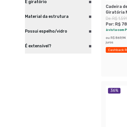
É giratório
Cadeira de
Giratória
Material da estrutura
De:
R$ 1.59
Por:
R$ 78
à vista com P
Possui espelho/vidro
ou
R$ 869,94
juros
É extensível?
Cashback R
Exclusivo M
36
%