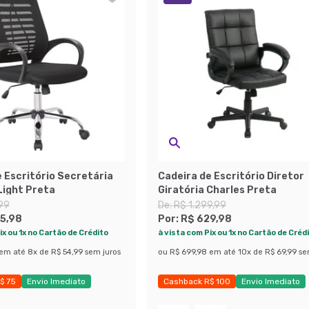
 Escritório Secretária
Cadeira de Escritório Diretor
Light Preta
Giratória Charles Preta
99
De:
R$ 1.299,99
5,98
Por:
R$ 629,98
ix ou 1x no Cartão de Crédito
à vista com Pix ou 1x no Cartão de Créd
em até
8
x de
R$ 54,99
sem juros
ou
R$ 699,98
em até
10
x de
R$ 69,99
se
$ 75
Envio Imediato
Cashback R$ 100
Envio Imediato
obly
Exclusivo Mobly