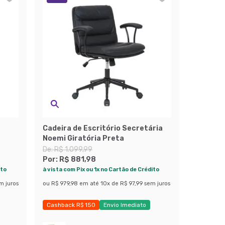
Cadeira de Escritório Secretária
Noemi Giratória Preta
De:
R$ 1.099,99
Por:
R$ 881,98
ito
à vista com Pix ou 1x no Cartão de Crédito
m juros
ou
R$ 979,98
em até
10
x de
R$ 97,99
sem juros
Cashback R$ 150
Envio Imediato
Últimas peças