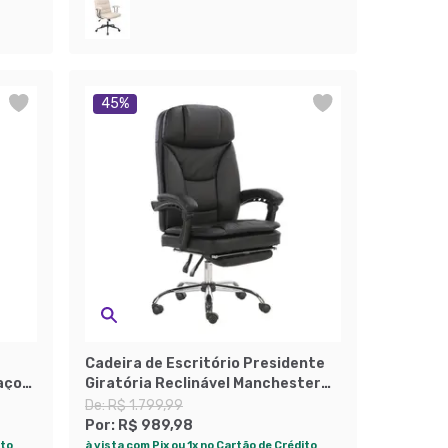
45
%
Cadeira de Escritório Presidente
aços
Giratória Reclinável Manchester
Preta
De:
R$ 1.799,99
Por:
R$ 989,98
ito
à vista com Pix ou 1x no Cartão de Crédito