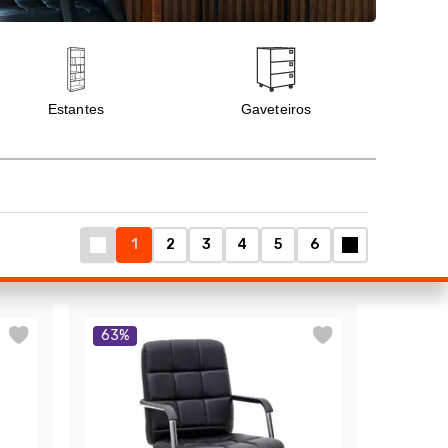
1
2
3
4
5
6
63
%