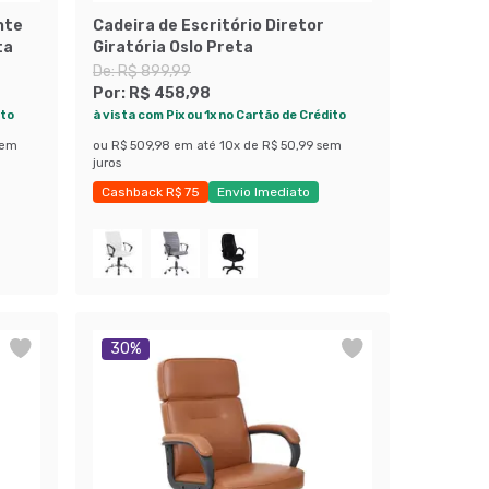
nte
Cadeira de Escritório Diretor
ta
Giratória Oslo Preta
De:
R$ 899,99
Por:
R$ 458,98
ito
à vista com Pix ou 1x no Cartão de Crédito
sem
ou
R$ 509,98
em até
10
x de
R$ 50,99
sem
juros
Cashback R$ 75
Envio Imediato
Exclusivo Mobly
30
%