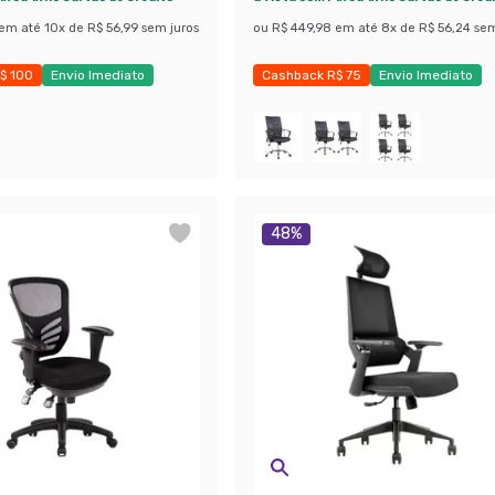
em até
10
x de
R$ 56,99
sem juros
ou
R$ 449,98
em até
8
x de
R$ 56,24
sem
$ 100
Envio Imediato
Cashback R$ 75
Envio Imediato
obly
Exclusivo Mobly
48
%