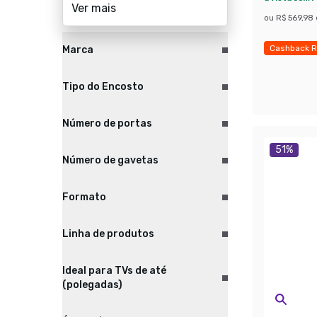
Ver mais
ou
R$ 569,98
Cashback R
Marca
Exclusivo M
Tipo do Encosto
Número de portas
51
%
Número de gavetas
Formato
Linha de produtos
Ideal para TVs de até
(polegadas)