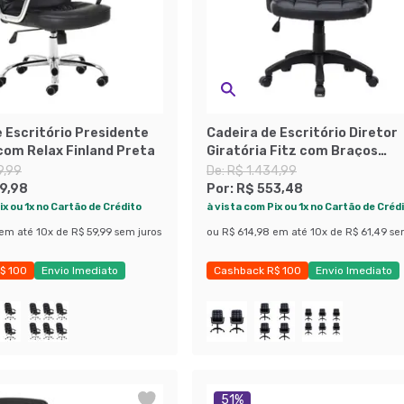
 Escritório Presidente
Cadeira de Escritório Diretor
com Relax Finland Preta
Giratória Fitz com Braços
Ajustáveis Preta
9,99
De:
R$ 1.434,99
9,98
Por:
R$ 553,48
ix ou 1x no Cartão de Crédito
à vista com Pix ou 1x no Cartão de Créd
em até
10
x de
R$ 59,99
sem juros
ou
R$ 614,98
em até
10
x de
R$ 61,49
se
$ 100
Envio Imediato
Cashback R$ 100
Envio Imediato
obly
Exclusivo Mobly
51
%