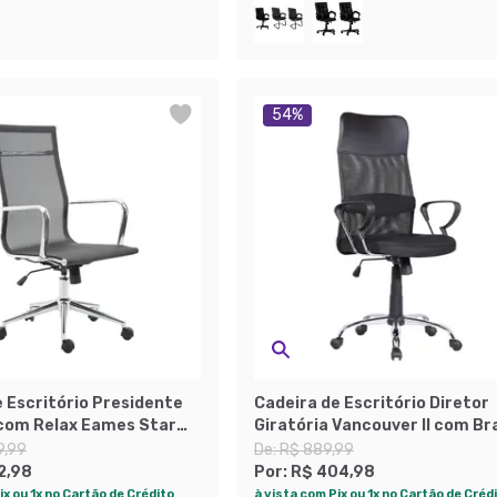
54
%
 Escritório Presidente
Cadeira de Escritório Diretor
 com Relax Eames Star
Giratória Vancouver II com Br
Preta
9,99
De:
R$ 889,99
2,98
Por:
R$ 404,98
ix ou 1x no Cartão de Crédito
à vista com Pix ou 1x no Cartão de Créd