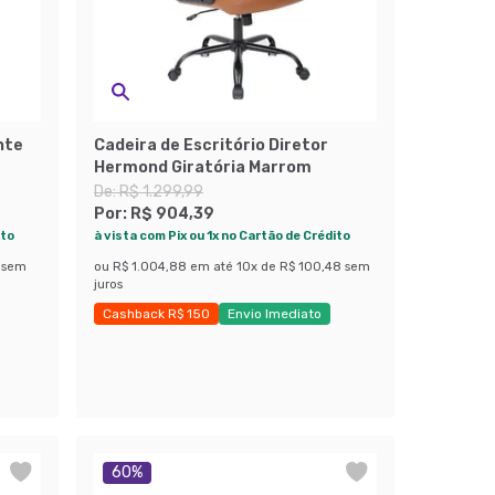
nte
Cadeira de Escritório Diretor
Hermond Giratória Marrom
De:
R$ 1.299,99
Por:
R$ 904,39
ito
à vista com Pix ou 1x no Cartão de Crédito
sem
ou
R$ 1.004,88
em até
10
x de
R$ 100,48
sem
juros
Cashback R$ 150
Envio Imediato
Economize 30%
60
%