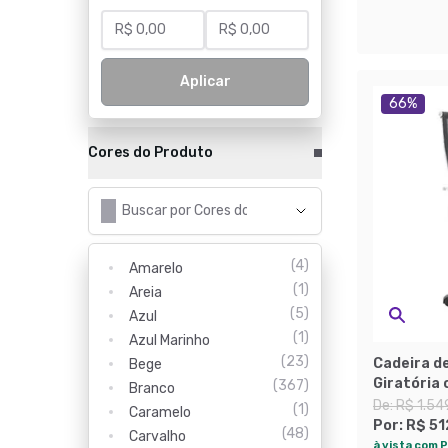
Aplicar
66
%
Cores do Produto
(
4
)
Amarelo
(
1
)
Areia
(
5
)
Azul
(
1
)
Azul Marinho
(
23
)
Cadeira de
Bege
Giratória
(
367
)
Branco
Preta
De:
R$ 1.54
(
1
)
Caramelo
Por:
R$ 51
(
48
)
Carvalho
à vista com P