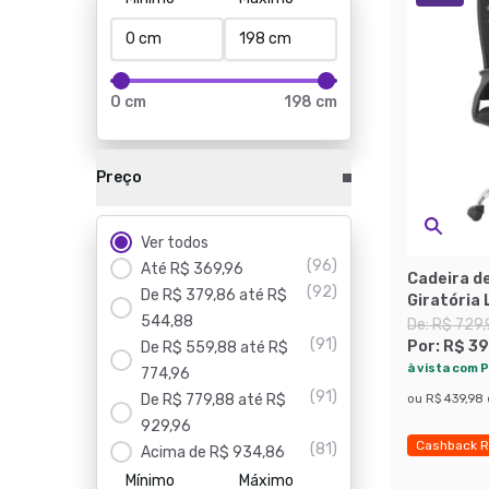
0 cm
198 cm
Preço
Ver todos
(
96
)
Até R$ 369,96
Cadeira de
(
92
)
De R$ 379,86 até R$
Giratória 
544,88
De:
R$ 729,
(
91
)
Por:
R$ 39
De R$ 559,88 até R$
à vista com P
774,96
(
91
)
De R$ 779,88 até R$
ou
R$ 439,98
929,96
Cashback R
(
81
)
Acima de R$ 934,86
Exclusivo M
Mínimo
Máximo