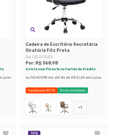
Cadeira de Escritório Secretária
Giratória Fitz Preta
De:
R$ 999,99
Por:
R$ 368,98
ito
à vista com Pix ou 1x no Cartão de Crédito
m juros
ou
R$ 409,98
em até
8
x de
R$ 51,24
sem juros
Cashback R$ 75
Envio Imediato
Exclusivo Mobly
+
3
19
%