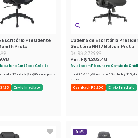
 Escritório Presidente
Cadeira de Escritório Preside
Zenith Preta
Giratória NR17 Belvoir Preta
9,99
De:
R$ 2.729,99
9,98
Por:
R$ 1.282,48
ix ou 1x no Cartão de Crédito
à vista com Pix ou 1x no Cartão de Créd
em até
10
x de
R$ 79,99
sem juros
ou
R$ 1.424,98
em até
10
x de
R$ 142,49
juros
$ 125
Envio Imediato
Cashback R$ 200
Envio Imediato
 36%
Últimas peças
65
%