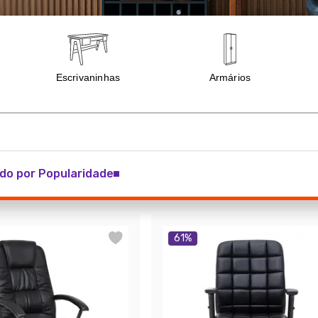
do por Popularidade
61
%