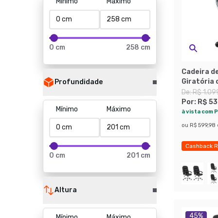
Mínimo
Máximo
0 cm
258 cm
Cadeira de
Giratória 
Profundidade
De:
R$ 1.09
Por:
R$ 53
Mínimo
Máximo
à vista com P
ou
R$ 599,98
Cashback R
0 cm
201 cm
Exclusivo M
Altura
45
%
Mínimo
Máximo