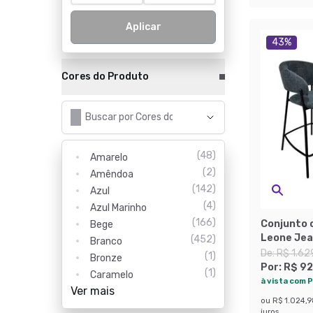
Aplicar
43
%
Cores do Produto
(
48
)
Amarelo
(
2
)
Amêndoa
(
142
)
Azul
(
4
)
Azul Marinho
(
166
)
Conjunto 
Bege
Leone Je
(
452
)
Branco
De:
R$ 1.62
(
1
)
Bronze
Por:
R$ 92
(
1
)
Caramelo
à vista com P
Ver mais
ou
R$ 1.024,
juros