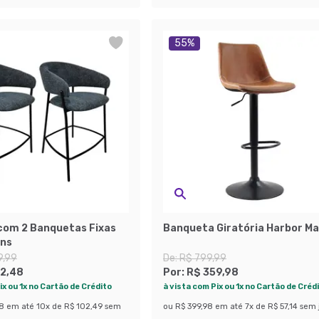
55
%
com 2 Banquetas Fixas
Banqueta Giratória Harbor M
ans
9,99
De:
R$ 799,99
2,48
Por:
R$ 359,98
ix ou 1x no Cartão de Crédito
à vista com Pix ou 1x no Cartão de Créd
98
em até
10
x de
R$ 102,49
sem
ou
R$ 399,98
em até
7
x de
R$ 57,14
sem 