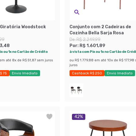
Giratória Woodstock
Conjunto com 2 Cadeiras de
Cozinha Bella Sarja Rosa
,99
De:
R$ 2.249,99
3,48
Por:
R$ 1.601,89
ix ou 1x no Cartão de Crédito
à vista com Pix ou 1x no Cartão de Créd
em até
8
x de
R$ 51,87
sem juros
ou
R$ 1.779,88
em até
10
x de
R$ 177,98
juros
$ 75
Envio Imediato
Cashback R$ 250
Envio Imediato
ças
Exclusivo Mobly
42
%