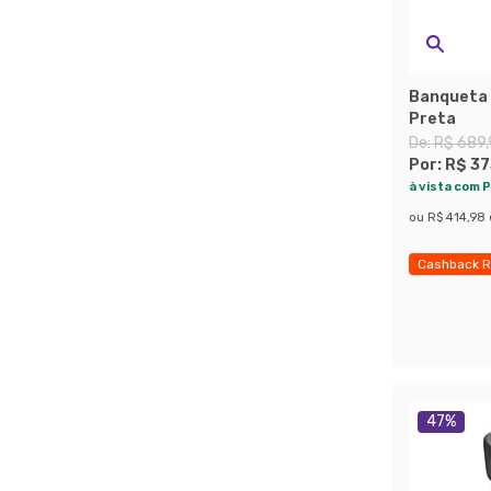
Banqueta 
Preta
De:
R$ 689
Por:
R$ 37
à vista com P
ou
R$ 414,98
Cashback R
Últimas pe
47
%