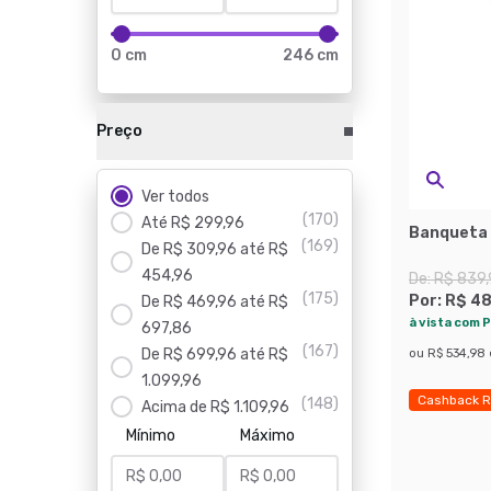
0 cm
246 cm
Preço
Ver todos
(
170
)
Até R$ 299,96
Banqueta 
(
169
)
De R$ 309,96 até R$
454,96
De:
R$ 839
(
175
)
Por:
R$ 48
De R$ 469,96 até R$
à vista com P
697,86
(
167
)
De R$ 699,96 até R$
ou
R$ 534,98
1.099,96
Cashback R
(
148
)
Acima de R$ 1.109,96
Economize
Mínimo
Máximo