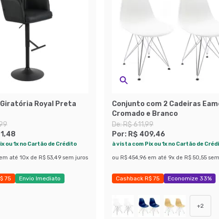
Giratória Royal Preta
Conjunto com 2 Cadeiras Eam
Cromado e Branco
,99
De:
R$ 611,99
1,48
Por:
R$ 409,46
ix ou 1x no Cartão de Crédito
à vista com Pix ou 1x no Cartão de Créd
em até
10
x de
R$ 53,49
sem juros
ou
R$ 454,96
em até
9
x de
R$ 50,55
sem
$ 75
Envio Imediato
Cashback R$ 75
Economize 33%
 42%
+
2