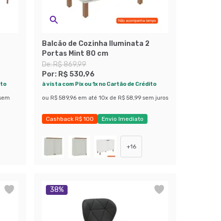
Balcão de Cozinha Iluminata 2
Portas Mint 80 cm
De:
R$ 869,99
Por:
R$ 530,96
ito
à vista com Pix ou 1x no Cartão de Crédito
sem
ou
R$ 589,96
em até
10
x de
R$ 58,99
sem juros
Cashback R$ 100
Envio Imediato
Últimas peças
+
16
38
%