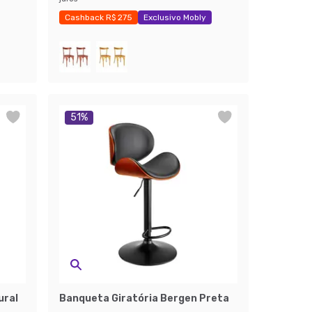
Cashback R$ 275
Exclusivo Mobly
Últimas peças
51
%
ural
Banqueta Giratória Bergen Preta