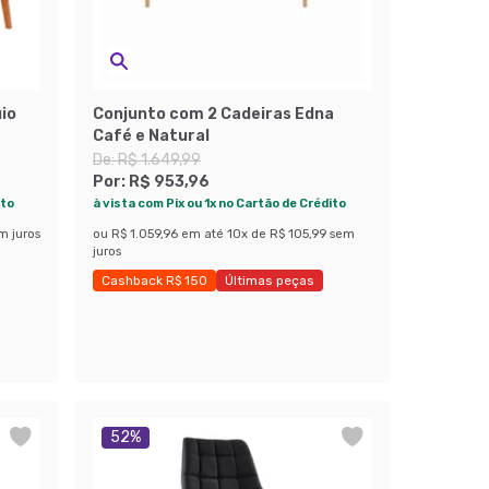
io
Conjunto com 2 Cadeiras Edna
Café e Natural
De:
R$ 1.649,99
Por:
R$ 953,96
ito
à vista com Pix ou 1x no Cartão de Crédito
m juros
ou
R$ 1.059,96
em até
10
x de
R$ 105,99
sem
juros
Cashback R$ 150
Últimas peças
Economize 42%
52
%