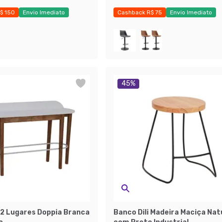
$ 150
Envio Imediato
Cashback R$ 75
Envio Imediato
ças
Exclusivo Mobly
45
%
2 Lugares Doppia Branca
Banco Dili Madeira Maciça Nat