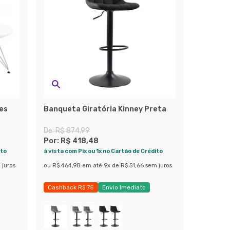
es
Banqueta Giratória Kinney Preta
De:
R$ 874,99
Por:
R$ 418,48
ito
à vista com Pix ou 1x no Cartão de Crédito
 juros
ou
R$ 464,98
em até
9
x de
R$ 51,66
sem juros
Cashback R$ 75
Envio Imediato
Exclusivo Mobly