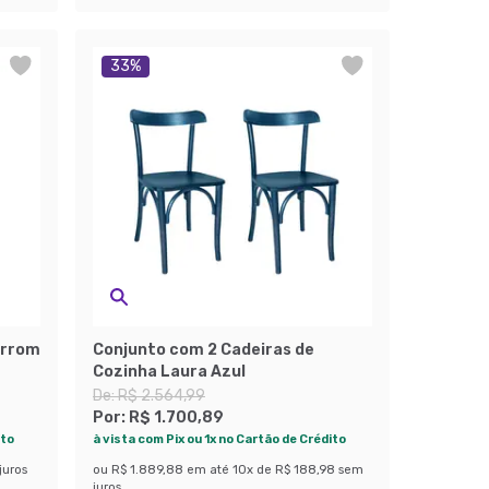
33
%
arrom
Conjunto com 2 Cadeiras de
Cozinha Laura Azul
De:
R$ 2.564,99
Por:
R$ 1.700,89
ito
à vista com Pix ou 1x no Cartão de Crédito
juros
ou
R$ 1.889,88
em até
10
x de
R$ 188,98
sem
juros