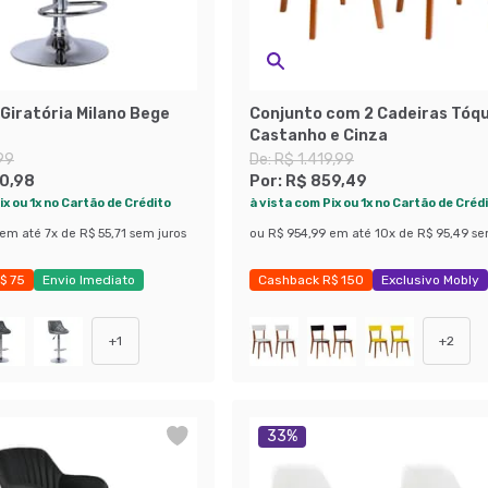
Giratória Milano Bege
Conjunto com 2 Cadeiras Tóqu
Castanho e Cinza
99
De:
R$ 1.419,99
0,98
Por:
R$ 859,49
ix ou 1x no Cartão de Crédito
à vista com Pix ou 1x no Cartão de Créd
em até
7
x de
R$ 55,71
sem juros
ou
R$ 954,99
em até
10
x de
R$ 95,49
se
$ 75
Envio Imediato
Cashback R$ 150
Exclusivo Mobly
obly
Últimas peças
+
1
+
2
33
%