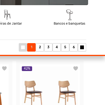
1
2
3
4
5
6
42
%