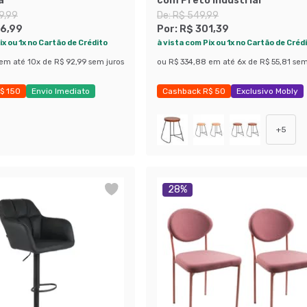
a
com Preto Industrial
9,99
De:
R$ 549,99
6,99
Por:
R$ 301,39
ix ou 1x no Cartão de Crédito
à vista com Pix ou 1x no Cartão de Créd
em até
10
x de
R$ 92,99
sem juros
ou
R$ 334,88
em até
6
x de
R$ 55,81
sem
$ 150
Envio Imediato
Cashback R$ 50
Exclusivo Mobly
obly
Últimas peças
+
5
28
%