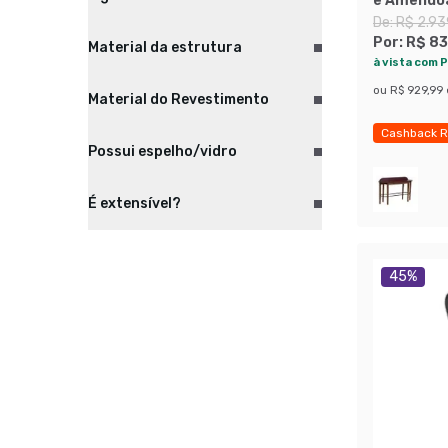
e Amêndo
De:
R$ 2.93
Por:
R$ 83
Material da estrutura
à vista com P
ou
R$ 929,99
Material do Revestimento
Cashback R
Possui espelho/vidro
Exclusivo M
É extensível?
45
%