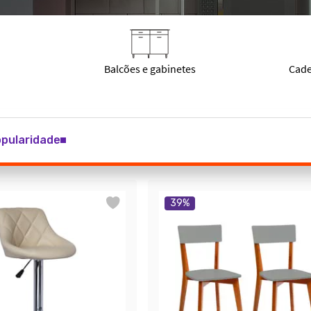
pularidade
39
%