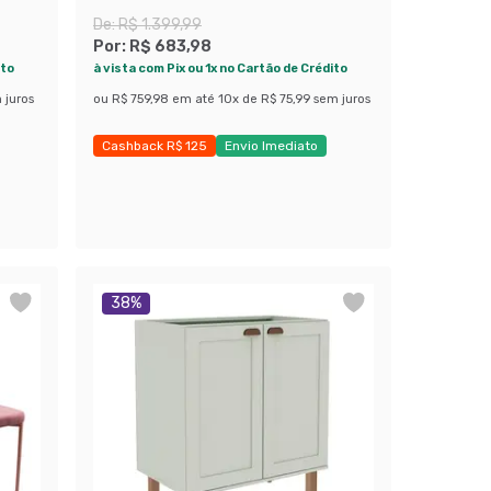
De:
R$ 1.399,99
Por:
R$ 683,98
ito
à vista com Pix ou 1x no Cartão de Crédito
 juros
ou
R$ 759,98
em até
10
x de
R$ 75,99
sem juros
Cashback R$ 125
Envio Imediato
Exclusivo Mobly
38
%