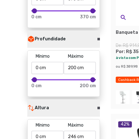
0 cm
370 cm
Banqueta 
Profundidade
De:
R$ 914,
Por:
R$ 35
Mínimo
Máximo
à vista com P
ou
R$ 389,98
Cashback R
0 cm
200 cm
Exclusivo M
Altura
42
%
Mínimo
Máximo