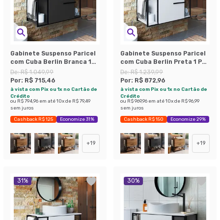
Gabinete Suspenso Paricel
Gabinete Suspenso Paricel
com Cuba Berlin Branca 1
com Cuba Berlin Preta 1 PT
PT Preto
Branco
De:
R$ 1.049,99
De:
R$ 1.239,99
Por:
R$ 715,46
Por:
R$ 872,96
à vista com Pix ou 1x no Cartão de
à vista com Pix ou 1x no Cartão de
Crédito
Crédito
ou
R$ 794,96
em até
10
x de
R$ 79,49
ou
R$ 969,96
em até
10
x de
R$ 96,99
sem juros
sem juros
Cashback R$ 125
Economize 31%
Cashback R$ 150
Economize 29%
+
19
+
19
31
%
30
%