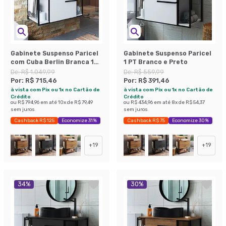
Gabinete Suspenso Paricel
Gabinete Suspenso Paricel
com Cuba Berlin Branca 1
1 PT Branco e Preto
PT Branco
De:
R$ 1.049,99
De:
R$ 559,99
Por:
R$ 715,46
Por:
R$ 391,46
à vista com Pix ou 1x no Cartão de
à vista com Pix ou 1x no Cartão de
Crédito
Crédito
ou
R$ 794,96
em até
10
x de
R$ 79,49
ou
R$ 434,96
em até
8
x de
R$ 54,37
sem juros
sem juros
Cashback R$ 125
Economize 31%
Cashback R$ 75
Economize 30%
+
19
+
19
34
%
30
%