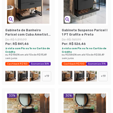
Gabinete de Banheiro
Gabinete Suspenso Paricel I
Paricel com Cuba Ametista
1 PT Grafite e Preto
Branca 1 PT 1 GV Grafite
De:
R$ 1.319,99
De:
R$ 769,99
Por:
R$ 841,46
Por:
R$ 526,46
à vista com Pix ou 1x no Cartão de
à vista com Pix ou 1x no Cartão de
Crédito
Crédito
ou
R$ 934,96
em até
10
x de
R$ 93,49
ou
R$ 584,96
em até
10
x de
R$ 58,49
sem juros
sem juros
Cashback R$ 150
Economize 36%
Cashback R$ 100
Economize 31%
+
19
+
19
33
%
30
%