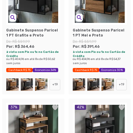
Gabinete Suspenso Paricel
Gabinete Suspenso Paricel
1 PT Grafite e Preto
1 PT Mel e Preto
De:
R$ 559,99
De:
R$ 559,99
Por:
R$ 364,46
Por:
R$ 391,46
à vista com Pix ou 1x no Cartão de
à vista com Pix ou 1x no Cartão de
Crédito
Crédito
ou
R$ 404,96
em até
8
x de
R$ 50,62
ou
R$ 434,96
em até
8
x de
R$ 54,37
sem juros
sem juros
Cashback R$ 75
Economize 34%
Cashback R$ 75
Economize 30%
+
19
+
19
37
%
42
%