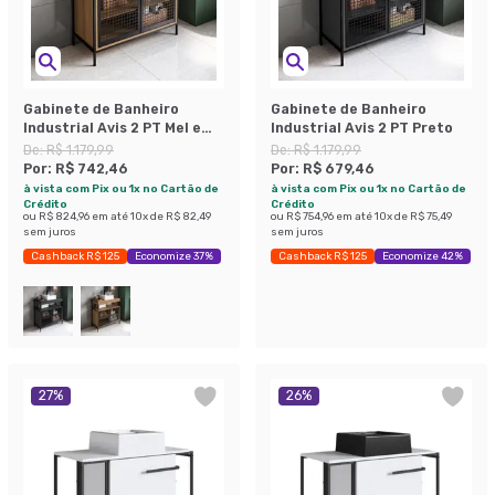
Gabinete de Banheiro
Gabinete de Banheiro
Industrial Avis 2 PT Mel e
Industrial Avis 2 PT Preto
Preto
De:
R$ 1.179,99
De:
R$ 1.179,99
Por:
R$ 742,46
Por:
R$ 679,46
à vista com Pix ou 1x no Cartão de
à vista com Pix ou 1x no Cartão de
Crédito
Crédito
ou
R$ 824,96
em até
10
x de
R$ 82,49
ou
R$ 754,96
em até
10
x de
R$ 75,49
sem juros
sem juros
Cashback R$ 125
Economize 37%
Cashback R$ 125
Economize 42%
27
%
26
%