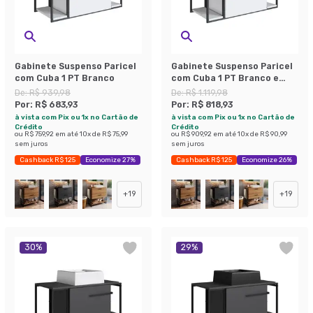
Gabinete Suspenso Paricel
Gabinete Suspenso Paricel
com Cuba 1 PT Branco
com Cuba 1 PT Branco e
Preto
De:
R$ 939,98
De:
R$ 1.119,98
Por:
R$ 683,93
Por:
R$ 818,93
à vista com Pix ou 1x no Cartão de
à vista com Pix ou 1x no Cartão de
Crédito
Crédito
ou
R$ 759,92
em até
10
x de
R$ 75,99
ou
R$ 909,92
em até
10
x de
R$ 90,99
sem juros
sem juros
Cashback R$ 125
Economize 27%
Cashback R$ 125
Economize 26%
+
19
+
19
30
%
29
%