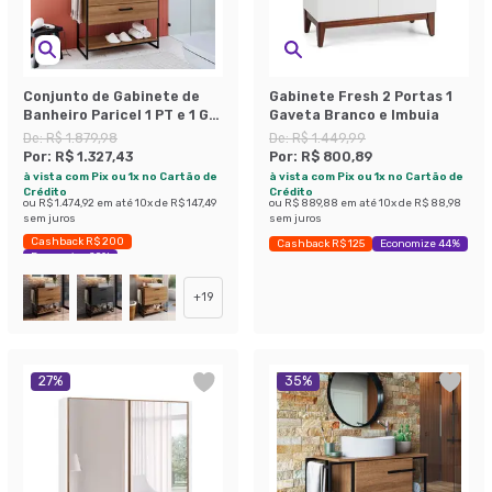
Conjunto de Gabinete de
Gabinete Fresh 2 Portas 1
Banheiro Paricel 1 PT e 1 GV
Gaveta Branco e Imbuia
com Cuba Ametista Branca
De:
R$ 1.879,98
De:
R$ 1.449,99
e Espelheira Angel 1 PT
Por:
R$ 1.327,43
Por:
R$ 800,89
Preto e Mel
à vista com Pix ou 1x no Cartão de
à vista com Pix ou 1x no Cartão de
Crédito
Crédito
ou
R$ 1.474,92
em até
10
x de
R$ 147,49
ou
R$ 889,88
em até
10
x de
R$ 88,98
sem juros
sem juros
Cashback R$ 200
Cashback R$ 125
Economize 44%
Economize 29%
+
19
27
%
35
%