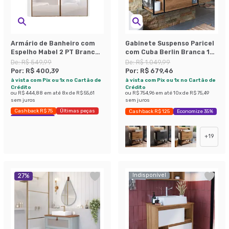
Armário de Banheiro com
Gabinete Suspenso Paricel
Espelho Mabel 2 PT Branco
com Cuba Berlin Branca 1
e Madeirado
PT Mel
De:
R$ 549,99
De:
R$ 1.049,99
Por:
R$ 400,39
Por:
R$ 679,46
à vista com Pix ou 1x no Cartão de
à vista com Pix ou 1x no Cartão de
Crédito
Crédito
ou
R$ 444,88
em até
8
x de
R$ 55,61
ou
R$ 754,96
em até
10
x de
R$ 75,49
sem juros
sem juros
Cashback R$ 75
Últimas peças
Cashback R$ 125
Economize 35%
Economize 27%
+
19
Indisponível
27
%