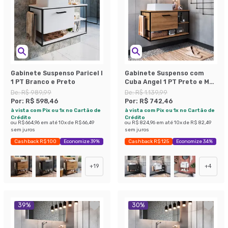
Gabinete Suspenso Paricel I
Gabinete Suspenso com
1 PT Branco e Preto
Cuba Angel 1 PT Preto e Mel
80 cm
De:
R$ 989,99
De:
R$ 1.139,99
Por:
R$ 598,46
Por:
R$ 742,46
à vista com Pix ou 1x no Cartão de
à vista com Pix ou 1x no Cartão de
Crédito
Crédito
ou
R$ 664,96
em até
10
x de
R$ 66,49
ou
R$ 824,96
em até
10
x de
R$ 82,49
sem juros
sem juros
Cashback R$ 100
Economize 39%
Cashback R$ 125
Economize 34%
+
19
+
4
39
%
30
%