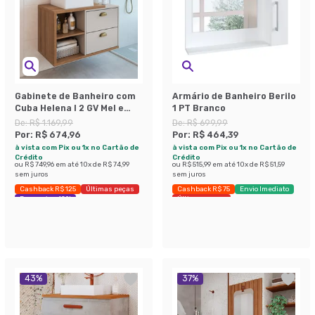
Gabinete de Banheiro com
Armário de Banheiro Berilo
Cuba Helena I 2 GV Mel e
1 PT Branco
Arenas
De:
R$ 1.169,99
De:
R$ 699,99
Por:
R$ 674,96
Por:
R$ 464,39
à vista com Pix ou 1x no Cartão de
à vista com Pix ou 1x no Cartão de
Crédito
Crédito
ou
R$ 749,96
em até
10
x de
R$ 74,99
ou
R$ 515,99
em até
10
x de
R$ 51,59
sem juros
sem juros
Cashback R$ 125
Últimas peças
Cashback R$ 75
Envio Imediato
Economize 42%
Últimas peças
43
%
37
%