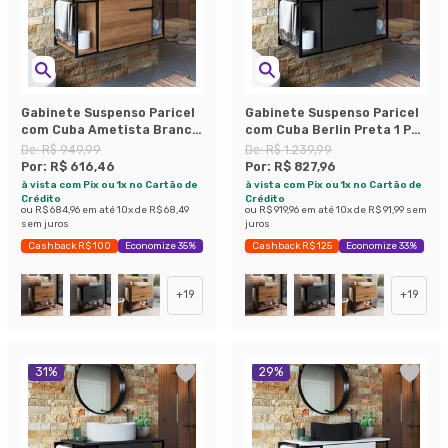
Gabinete Suspenso Paricel
Gabinete Suspenso Paricel
com Cuba Ametista Branca
com Cuba Berlin Preta 1 PT
1 PT Mel
Grafite
De:
R$ 949,99
De:
R$ 1.239,99
Por:
R$ 616,46
Por:
R$ 827,96
à vista com Pix ou 1x no Cartão de
à vista com Pix ou 1x no Cartão de
Crédito
Crédito
ou
R$ 684,96
em até
10
x de
R$ 68,49
ou
R$ 919,96
em até
10
x de
R$ 91,99
sem
sem juros
juros
Cashback R$ 100
Economize 35%
Cashback R$ 125
Economize 33%
+
19
+
19
31
%
29
%