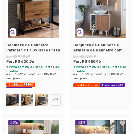
Gabinete de Banheiro
Conjunto de Gabinete e
Paricel 1 PT 1 GV Mel e Preto
Armário de Banheiro com
Espelho Slim 2 PT Branco e
De:
R$ 949,99
De:
R$ 779,99
Montana
Por:
R$ 620,96
Por:
R$ 458,96
à vista com Pix ou 1x no Cartão de
à vista com Pix ou 1x no Cartão de
Crédito
Crédito
ou
R$ 689,96
em até
10
x de
R$ 68,99
ou
R$ 509,95
em até
10
x de
R$ 50,99
sem juros
sem juros
Cashback R$ 100
Cashback R$ 75
Economize 41%
Economize 34%
+
19
29
%
33
%