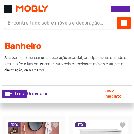
Envio
Filtros
Ordenar
Imediato
32
%
17
%