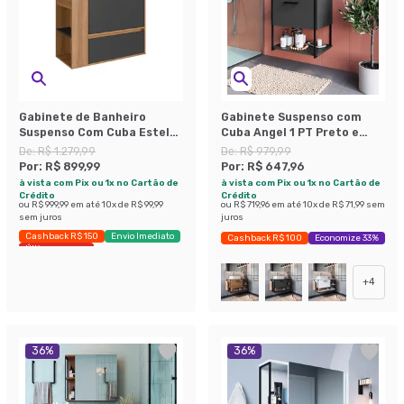
Gabinete de Banheiro
Gabinete Suspenso com
Suspenso Com Cuba Estela
Cuba Angel 1 PT Preto e
1 PT 1 GV Mel e Grafite
Grafite 50 cm
De:
R$ 1.279,99
De:
R$ 979,99
Por:
R$ 899,99
Por:
R$ 647,96
à vista com Pix ou 1x no Cartão de
à vista com Pix ou 1x no Cartão de
Crédito
Crédito
ou
R$ 999,99
em até
10
x de
R$ 99,99
ou
R$ 719,96
em até
10
x de
R$ 71,99
sem
sem juros
juros
Cashback R$ 150
Envio Imediato
Cashback R$ 100
Economize 33%
Últimas peças
+
4
36
%
36
%