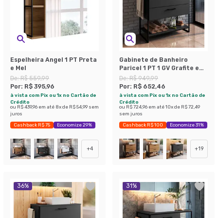
Espelheira Angel 1 PT Preta
Gabinete de Banheiro
e Mel
Paricel 1 PT 1 GV Grafite e
Preto
De:
R$ 559,99
De:
R$ 949,99
Por:
R$ 395,96
Por:
R$ 652,46
à vista com Pix ou 1x no Cartão de
à vista com Pix ou 1x no Cartão de
Crédito
Crédito
ou
R$ 439,96
em até
8
x de
R$ 54,99
sem
ou
R$ 724,96
em até
10
x de
R$ 72,49
juros
sem juros
Cashback R$ 75
Economize 29%
Cashback R$ 100
Economize 31%
+
4
+
19
36
%
31
%