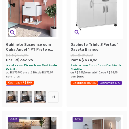
Gabinete Suspenso com
Gabinete Triplo 3 Portas 1
Cuba Angel 1 PT Preto e
Gaveta Branco
Branco 50 cm
De:
R$ 979,99
De:
R$ 818,99
Por:
R$ 656,96
Por:
R$ 674,96
à vista com Pix ou 1x no Cartão de
à vista com Pix ou 1x no Cartão de
Crédito
Crédito
ou
R$ 729,96
em até
10
x de
R$ 72,99
ou
R$ 749,96
em até
10
x de
R$ 74,99
sem juros
sem juros
Cashback R$ 100
Cashback R$ 125
Economize 17%
Economize 32%
+
4
34
%
41
%