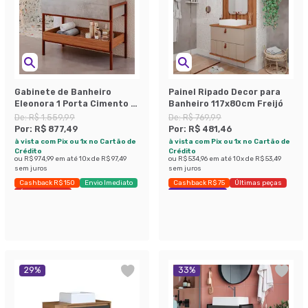
Gabinete de Banheiro
Painel Ripado Decor para
Eleonora 1 Porta Cimento e
Banheiro 117x80cm Freijó
Freijó 85 cm
De:
R$ 1.559,99
De:
R$ 769,99
Por:
R$ 877,49
Por:
R$ 481,46
à vista com Pix ou 1x no Cartão de
à vista com Pix ou 1x no Cartão de
Crédito
Crédito
ou
R$ 974,99
em até
10
x de
R$ 97,49
ou
R$ 534,96
em até
10
x de
R$ 53,49
sem juros
sem juros
Cashback R$ 150
Envio Imediato
Cashback R$ 75
Últimas peças
Últimas peças
Economize 37%
29
%
33
%