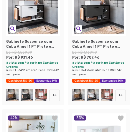
Gabinete Suspenso com
Gabinete Suspenso com
Cuba Angel 1 PT Preto e
Cuba Angel 1 PT Preto e
Branco 80 cm
Grafite 80 cm
De:
R$ 1.539,99
De:
R$ 1.139,99
Por:
R$ 931,46
Por:
R$ 787,46
à vista com Pix ou 1x no Cartão de
à vista com Pix ou 1x no Cartão de
Crédito
Crédito
ou
R$ 1.034,96
em até
10
x de
R$ 103,49
ou
R$ 874,96
em até
10
x de
R$ 87,49
sem juros
sem juros
Cashback R$ 150
Economize 39%
Cashback R$ 125
Economize 30%
+
4
+
4
42
%
33
%