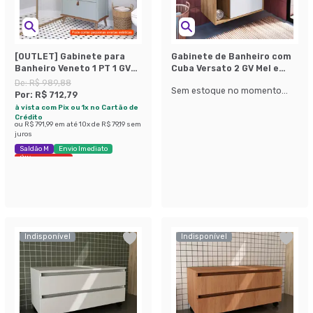
[OUTLET] Gabinete para
Gabinete de Banheiro com
Banheiro Veneto 1 PT 1 GV
Cuba Versato 2 GV Mel e
Pistache e Freijó 61 cm
Branco
De:
R$ 989,88
Sem estoque no momento...
Por:
R$ 712,79
à vista com Pix ou 1x no Cartão de
Crédito
ou
R$ 791,99
em até
10
x de
R$ 79,19
sem
juros
Saldão M
Envio Imediato
Últimas peças
Indisponível
Indisponível