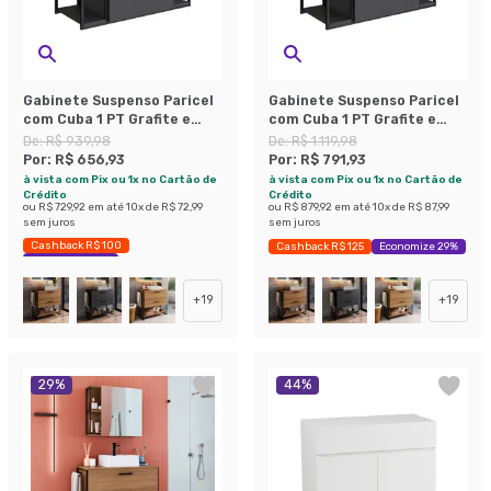
Gabinete Suspenso Paricel
Gabinete Suspenso Paricel
com Cuba 1 PT Grafite e
com Cuba 1 PT Grafite e
Branco
Preto
De:
R$ 939,98
De:
R$ 1.119,98
Por:
R$ 656,93
Por:
R$ 791,93
à vista com Pix ou 1x no Cartão de
à vista com Pix ou 1x no Cartão de
Crédito
Crédito
ou
R$ 729,92
em até
10
x de
R$ 72,99
ou
R$ 879,92
em até
10
x de
R$ 87,99
sem juros
sem juros
Cashback R$ 100
Cashback R$ 125
Economize 29%
Economize 30%
+
19
+
19
29
%
44
%