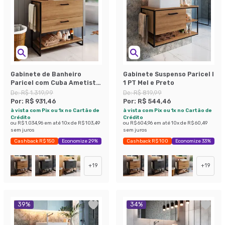
Gabinete de Banheiro
Gabinete Suspenso Paricel I
Paricel com Cuba Ametista
1 PT Mel e Preto
Branca 1 PT 1 GV Mel
De:
R$ 1.319,99
De:
R$ 819,99
Por:
R$ 931,46
Por:
R$ 544,46
à vista com Pix ou 1x no Cartão de
à vista com Pix ou 1x no Cartão de
Crédito
Crédito
ou
R$ 1.034,96
em até
10
x de
R$ 103,49
ou
R$ 604,96
em até
10
x de
R$ 60,49
sem juros
sem juros
Cashback R$ 150
Economize 29%
Cashback R$ 100
Economize 33%
+
19
+
19
39
%
34
%