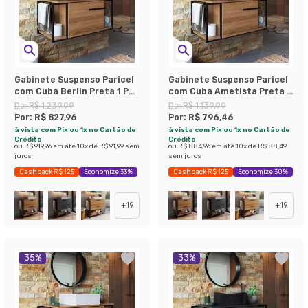
Gabinete Suspenso Paricel
Gabinete Suspenso Paricel
com Cuba Berlin Preta 1 PT
com Cuba Ametista Preta 1
Mel
PT Mel
De:
R$ 1.239,99
De:
R$ 1.139,99
Por:
R$ 827,96
Por:
R$ 796,46
à vista com Pix ou 1x no Cartão de
à vista com Pix ou 1x no Cartão de
Crédito
Crédito
ou
R$ 919,96
em até
10
x de
R$ 91,99
sem
ou
R$ 884,96
em até
10
x de
R$ 88,49
juros
sem juros
Cashback R$ 125
Economize 33%
Cashback R$ 125
Economize 30%
+
19
+
19
35
%
33
%