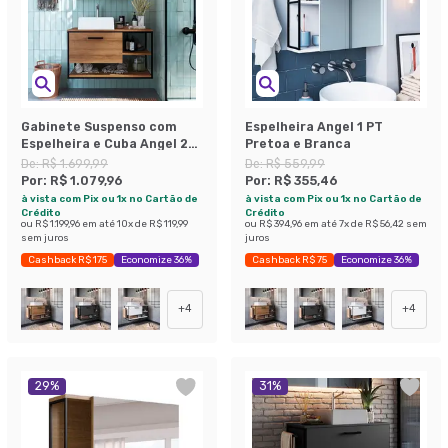
Gabinete Suspenso com
Espelheira Angel 1 PT
Espelheira e Cuba Angel 2
Pretoa e Branca
PT Preto e Mel
De:
R$ 1.699,99
De:
R$ 559,99
Por:
R$ 1.079,96
Por:
R$ 355,46
à vista com Pix ou 1x no Cartão de
à vista com Pix ou 1x no Cartão de
Crédito
Crédito
ou
R$ 1.199,96
em até
10
x de
R$ 119,99
ou
R$ 394,96
em até
7
x de
R$ 56,42
sem
sem juros
juros
Cashback R$ 175
Economize 36%
Cashback R$ 75
Economize 36%
+
4
+
4
29
%
31
%