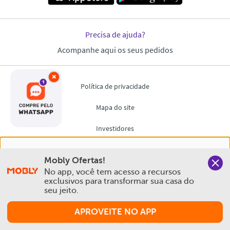
×
Nós salvamos o seu histórico de uso pra oferecer a melhor
Mobly Ofertas!
experiência na Mobly. Quando você navega no nosso site,
No app, você tem acesso a recursos 
aceita esta condição
exclusivos para transformar sua casa do 
seu jeito.
Política de Privacidade e Cookies
APROVEITE NO APP
Aceitar e Fechar