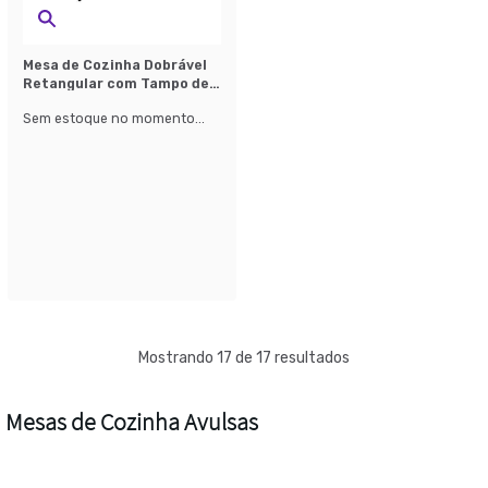
Mesa de Cozinha Dobrável
Retangular com Tampo de
Plástico Axis Branca e
Sem estoque no momento...
Cinza 180 cm
Mostrando 17 de 17 resultados