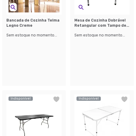
Bancada de Cozinha Telma
Mesa de Cozinha Dobrável
Legno Creme
Retangular com Tampo de
MDF Line Branca e Cinza 60
Sem estoque no momento...
Sem estoque no momento...
cm
Indisponível
Indisponível