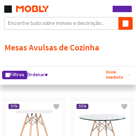
Envio
Filtros
Ordenar
Imediato
51
%
55
%