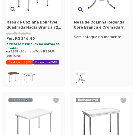
Mesa de Cozinha Dobrável
Mesa de Cozinha Redonda
Quadrada Nádia Branca 72
Core Branca e Cromada 90
cm
cm
De:
R$ 455,99
Sem estoque no momento...
Por:
R$ 346,46
à vista com Pix ou 1x no Cartão de
Crédito
ou
R$ 384,96
em até
7
x de
R$ 54,99
sem juros
Cashback R$ 75
Economize 24%
Indisponível
Indisponível