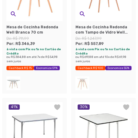
Mesa de Cozinha Redonda
Mesa de Cozinha Redonda
Well Branca 70 cm
com Tampo de Vidro Well
Incolor e Natural 90 cm
De:
R$ 711,99
De:
R$ 1.247,99
Por:
R$ 346,39
Por:
R$ 557,89
à vista com Pix ou 1x no Cartão de
à vista com Pix ou 1x no Cartão de
Crédito
Crédito
ou
R$ 384,88
em até
7
x de
R$ 54,98
ou
R$ 619,88
em até
10
x de
R$ 61,98
sem juros
sem juros
Cashback R$ 75
Economize 51%
Cashback R$ 100
Economize 55%
41
%
30
%