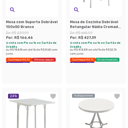
Mesa com Suporte Dobrável
Mesa de Cozinha Dobrável
100x50 Branco
Retangular Nádia Cromada
120 cm
De:
R$ 339,99
De:
R$ 665,99
Por:
R$ 166,46
Por:
R$ 427,39
à vista com Pix ou 1x no Cartão de
à vista com Pix ou 1x no Cartão de
Crédito
Crédito
ou
R$ 184,96
em até
3
x de
R$ 61,65
sem
ou
R$ 474,88
em até
9
x de
R$ 52,76
juros
sem juros
Cashback R$ 30
Últimas peças
Cashback R$ 75
Envio Imediato
Economize 51%
Economize 35%
Indisponível
24
%