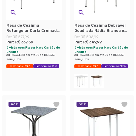
Mesa de Cozinha
Mesa de Cozinha Dobrável
Retangular Carla Cromada
Quadrada Nádia Branca e
e Branca 120 cm
Preta 90 cm
De:
R$ 577,99
De:
R$ 506,99
Por:
R$ 337,39
Por:
R$ 349,99
à vista com Pix ou 1x no Cartão de
à vista com Pix ou 1x no Cartão de
Crédito
Crédito
ou
R$ 374,88
em até
7
x de
R$ 53,55
ou
R$ 388,88
em até
7
x de
R$ 55,55
sem juros
sem juros
Cashback R$ 75
Economize 41%
Cashback R$ 75
Economize 30%
43
%
35
%