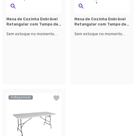
Mesa de Cozinha Dobrável
Mesa de Cozinha Dobrável
Retangular com Tampo de
Retangular com Tampo de
Plástico Axis Preta e Cinza
MDF Liven Branca e Cinza
Sem estoque no momento...
Sem estoque no momento...
180 cm
120 cm
Indisponível