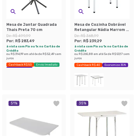
Mesa de Jantar Quadrada
Mesa de Cozinha Dobrável
Thais Preta 70 cm
Retangular Nádia Marrom e
Branca 72 cm
De:
R$ 499,99
De:
R$ 368,99
Por:
R$ 283,49
Por:
R$ 239,29
à vista com Pix ou 1x no Cartão de
à vista com Pix ou 1x no Cartão de
Crédito
Crédito
ou
R$ 314,99
em até
6
x de
R$ 52,49
sem
ou
R$ 265,88
em até
5
x de
R$ 53,17
sem
juros
juros
Cashback R$ 50
Envio Imediato
Cashback R$ 40
Economize 35%
Economize 43%
51
%
35
%