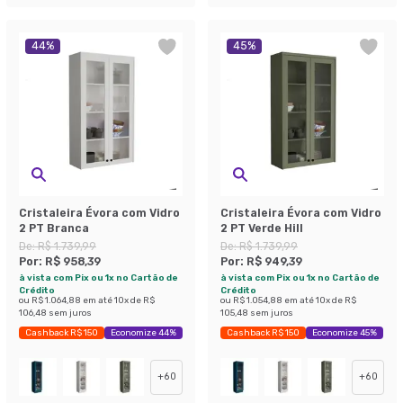
44
%
45
%
Cristaleira Évora com Vidro
Cristaleira Évora com Vidro
2 PT Branca
2 PT Verde Hill
De:
R$ 1.739,99
De:
R$ 1.739,99
Por:
R$ 958,39
Por:
R$ 949,39
à vista com Pix ou 1x no Cartão de
à vista com Pix ou 1x no Cartão de
Crédito
Crédito
ou
R$ 1.064,88
em até
10
x de
R$
ou
R$ 1.054,88
em até
10
x de
R$
106,48
sem juros
105,48
sem juros
Cashback R$ 150
Economize 44%
Cashback R$ 150
Economize 45%
+
60
+
60