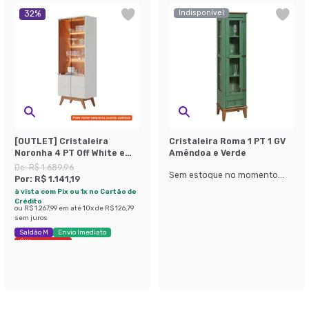
Indisponível
32
%
[OUTLET] Cristaleira
Cristaleira Roma 1 PT 1 GV
Noronha 4 PT Off White e
Amêndoa e Verde
Freijó
De:
R$ 1.689,96
Sem estoque no momento...
Por:
R$ 1.141,19
à vista com Pix ou 1x no Cartão de
Crédito
ou
R$ 1.267,99
em até
10
x de
R$ 126,79
sem juros
Saldão M
Envio Imediato
Últimas peças