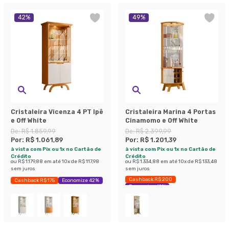
42
%
49
%
Cristaleira Vicenza 4 PT Ipê
Cristaleira Marina 4 Portas
e Off White
Cinamomo e Off White
De:
R$ 1.859,99
De:
R$ 2.399,99
Por:
R$ 1.061,89
Por:
R$ 1.201,39
à vista com Pix ou 1x no Cartão de
à vista com Pix ou 1x no Cartão de
Crédito
Crédito
ou
R$ 1.179,88
em até
10
x de
R$ 117,98
ou
R$ 1.334,88
em até
10
x de
R$ 133,48
sem juros
sem juros
Cashback R$ 200
Cashback R$ 175
Economize 42%
Economize 49%