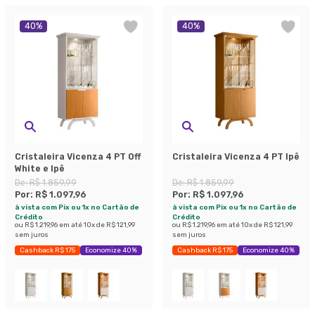
40
%
40
%
Cristaleira Vicenza 4 PT Off
Cristaleira Vicenza 4 PT Ipê
White e Ipê
De:
R$ 1.859,99
De:
R$ 1.859,99
Por:
R$ 1.097,96
Por:
R$ 1.097,96
à vista com Pix ou 1x no Cartão de
à vista com Pix ou 1x no Cartão de
Crédito
Crédito
ou
R$ 1.219,96
em até
10
x de
R$ 121,99
ou
R$ 1.219,96
em até
10
x de
R$ 121,99
sem juros
sem juros
Cashback R$ 175
Economize 40%
Cashback R$ 175
Economize 40%