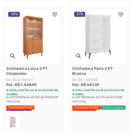
38
%
47
%
Cristaleira Luiza 2 PT
Cristaleira Paris 2 PT
Cinamomo
Branca
De:
R$ 2.339,99
De:
R$ 1.259,99
Por:
R$ 1.448,95
Por:
R$ 661,39
à vista com Pix ou 1x no Cartão de
à vista com Pix ou 1x no Cartão de
Crédito
Crédito
ou
R$ 1.609,94
em até
10
x de
R$ 160,99
ou
R$ 734,88
em até
10
x de
R$ 73,48
sem juros
sem juros
Cashback R$ 225
Cashback R$ 100
Envio Imediato
Economize 38%
Últimas peças