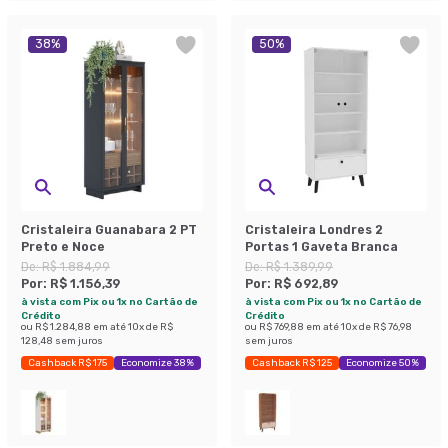
38
%
50
%
Cristaleira Guanabara 2 PT
Cristaleira Londres 2
Preto e Noce
Portas 1 Gaveta Branca
De:
R$ 1.884,99
De:
R$ 1.389,99
Por:
R$ 1.156,39
Por:
R$ 692,89
à vista com Pix ou 1x no Cartão de
à vista com Pix ou 1x no Cartão de
Crédito
Crédito
ou
R$ 1.284,88
em até
10
x de
R$
ou
R$ 769,88
em até
10
x de
R$ 76,98
128,48
sem juros
sem juros
Cashback R$ 175
Economize 38%
Cashback R$ 125
Economize 50%