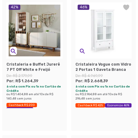
42
%
46
%
Cristaleria e Buffet Jurerê
Cristaleira Vogue com Vidro
7 PT Off White e Freijó
2 Portas 1 Gaveta Branca
De:
R$ 2.179,99
De:
R$ 4.969,99
Por:
R$ 1.264,39
Por:
R$ 2.668,39
à vista com Pix ou 1x no Cartão de
à vista com Pix ou 1x no Cartão de
Crédito
Crédito
ou
R$ 1.404,88
em até
10
x de
R$
ou
R$ 2.964,88
em até
10
x de
R$
140,48
sem juros
296,48
sem juros
Cashback R$ 200
Cashback R$ 425
Economize 46%
Economize 42%