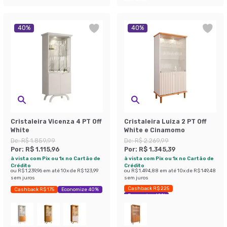
40
%
40
%
Cristaleira Vicenza 4 PT Off
Cristaleira Luiza 2 PT Off
White
White e Cinamomo
De:
R$ 1.859,99
De:
R$ 2.269,99
Por:
R$ 1.115,96
Por:
R$ 1.345,39
à vista com Pix ou 1x no Cartão de
à vista com Pix ou 1x no Cartão de
Crédito
Crédito
ou
R$ 1.239,96
em até
10
x de
R$ 123,99
ou
R$ 1.494,88
em até
10
x de
R$ 149,48
sem juros
sem juros
Cashback R$ 225
Cashback R$ 175
Economize 40%
Economize 40%