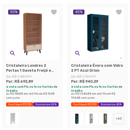
50
%
45
%
Cristaleira Londres 2
Cristaleira Évora com Vidro
Portas 1 Gaveta Freijó e
2 PT Azul Orion
Creme
De:
R$ 1.389,99
De:
R$ 1.739,99
Por:
R$ 692,89
Por:
R$ 940,39
à vista com Pix ou 1x no Cartão de
à vista com Pix ou 1x no Cartão de
Crédito
Crédito
ou
R$ 769,88
em até
10
x de
R$ 76,98
ou
R$ 1.044,88
em até
10
x de
R$
sem juros
104,48
sem juros
Cashback R$ 125
Economize 50%
Cashback R$ 150
Economize 45%
+
60