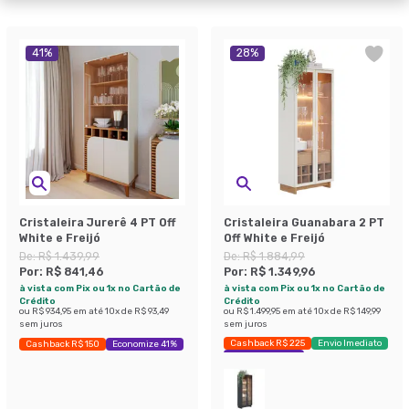
41
%
28
%
Cristaleira Jurerê 4 PT Off
Cristaleira Guanabara 2 PT
White e Freijó
Off White e Freijó
De:
R$ 1.439,99
De:
R$ 1.884,99
Por:
R$ 841,46
Por:
R$ 1.349,96
à vista com Pix ou 1x no Cartão de
à vista com Pix ou 1x no Cartão de
Crédito
Crédito
ou
R$ 934,95
em até
10
x de
R$ 93,49
ou
R$ 1.499,95
em até
10
x de
R$ 149,99
sem juros
sem juros
Cashback R$ 225
Envio Imediato
Cashback R$ 150
Economize 41%
Economize 28%