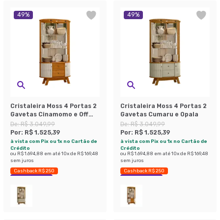
49
%
49
%
Cristaleira Moss 4 Portas 2
Cristaleira Moss 4 Portas 2
Gavetas Cinamomo e Off
Gavetas Cumaru e Opala
White
De:
R$ 3.049,99
De:
R$ 3.049,99
Por:
R$ 1.525,39
Por:
R$ 1.525,39
à vista com Pix ou 1x no Cartão de
à vista com Pix ou 1x no Cartão de
Crédito
Crédito
ou
R$ 1.694,88
em até
10
x de
R$ 169,48
ou
R$ 1.694,88
em até
10
x de
R$ 169,48
sem juros
sem juros
Cashback R$ 250
Cashback R$ 250
Economize 49%
Economize 49%