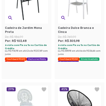
Cadeira de Jardim Mona
Cadeira Dulce Branca e
Preta
Cinza
De:
R$ 186,99
De:
R$ 769,99
Por:
R$ 103,48
Por:
R$ 305,98
à vista com Pix ou 1x no Cartão de
à vista com Pix ou 1x no Cartão de
Crédito
Crédito
ou
R$ 114,98
em até
2
x de
R$ 57,49
sem
ou
R$ 339,98
em até
6
x de
R$ 56,66
sem
juros
juros
Cashback R$ 20
Exclusivo Mobly
Cashback R$ 50
Envio Imediato
Últimas peças
Exclusivo Mobly
29
%
45
%