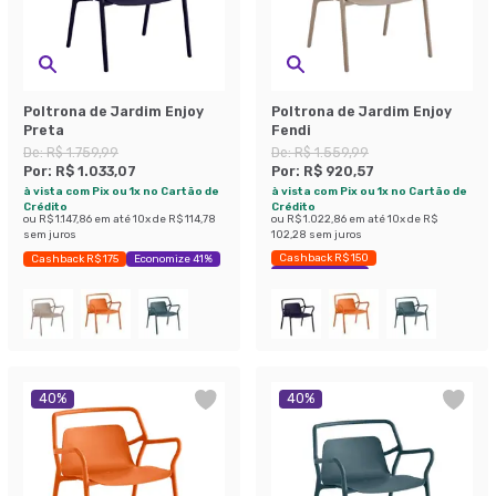
Poltrona de Jardim Enjoy
Poltrona de Jardim Enjoy
Preta
Fendi
De:
R$ 1.759,99
De:
R$ 1.559,99
Por:
R$ 1.033,07
Por:
R$ 920,57
à vista com Pix ou 1x no Cartão de
à vista com Pix ou 1x no Cartão de
Crédito
Crédito
ou
R$ 1.147,86
em até
10
x de
R$ 114,78
ou
R$ 1.022,86
em até
10
x de
R$
sem juros
102,28
sem juros
Cashback R$ 150
Cashback R$ 175
Economize 41%
Economize 40%
40
%
40
%