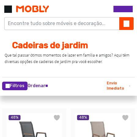
Envio
Filtros
Ordenar
Imediato
48
%
48
%