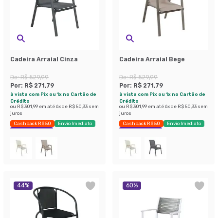
Cadeira Arraial Cinza
Cadeira Arraial Bege
De:
R$ 529,99
De:
R$ 529,99
Por:
R$ 271,79
Por:
R$ 271,79
à vista com Pix ou 1x no Cartão de
à vista com Pix ou 1x no Cartão de
Crédito
Crédito
ou
R$ 301,99
em até
6
x de
R$ 50,33
sem
ou
R$ 301,99
em até
6
x de
R$ 50,33
sem
juros
juros
Cashback R$ 50
Envio Imediato
Cashback R$ 50
Envio Imediato
Economize 48%
Economize 48%
44
%
60
%