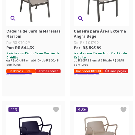
Cadeira de Jardim Maresias
Cadeira para Área Externa
Marrom
Angra Bege
De:
R$ 970,99
De:
R$ 1.017,99
Por:
R$ 544,39
Por:
R$ 593,89
à vista com Pix ou 1x no Cartão de
à vista com Pix ou 1x no Cartão de
Crédito
Crédito
ou
R$ 604,88
em até
10
x de
R$ 60,48
ou
R$ 659,88
em até
10
x de
R$ 65,98
sem juros
sem juros
Cashback R$ 100
Últimas peças
Cashback R$ 100
Últimas peças
Economize 43%
Economize 41%
41
%
40
%