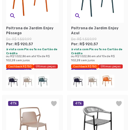
Poltrona de Jardim Enjoy
Poltrona de Jardim Enjoy
Pêssego
Azul
De:
R$ 1.559,99
De:
R$ 1.559,99
Por:
R$ 920,57
Por:
R$ 920,57
à vista com Pix ou 1x no Cartão de
à vista com Pix ou 1x no Cartão de
Crédito
Crédito
ou
R$ 1.022,86
em até
10
x de
R$
ou
R$ 1.022,86
em até
10
x de
R$
102,28
sem juros
102,28
sem juros
Cashback R$ 150
Últimas peças
Cashback R$ 150
Últimas peças
Economize 40%
Economize 40%
41
%
41
%