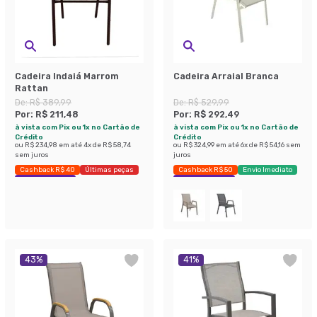
Cadeira Indaiá Marrom
Cadeira Arraial Branca
Rattan
De:
R$ 389,99
De:
R$ 529,99
Por:
R$ 211,48
Por:
R$ 292,49
à vista com Pix ou 1x no Cartão de
à vista com Pix ou 1x no Cartão de
Crédito
Crédito
ou
R$ 234,98
em até
4
x de
R$ 58,74
ou
R$ 324,99
em até
6
x de
R$ 54,16
sem
sem juros
juros
Cashback R$ 40
Últimas peças
Cashback R$ 50
Envio Imediato
Economize 45%
Economize 44%
43
%
41
%