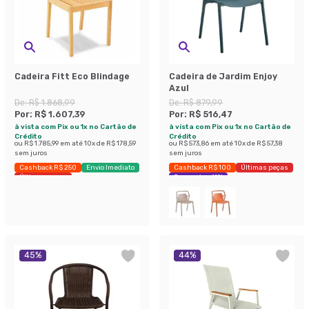
Cadeira Fitt Eco Blindage
Cadeira de Jardim Enjoy
Azul
De:
R$ 1.868,99
De:
R$ 879,99
Por:
R$ 1.607,39
Por:
R$ 516,47
à vista com Pix ou 1x no Cartão de
à vista com Pix ou 1x no Cartão de
Crédito
Crédito
ou
R$ 1.785,99
em até
10
x de
R$ 178,59
ou
R$ 573,86
em até
10
x de
R$ 57,38
sem juros
sem juros
Cashback R$ 250
Envio Imediato
Cashback R$ 100
Últimas peças
Últimas peças
Economize 41%
45
%
44
%