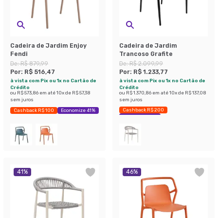
Cadeira de Jardim Enjoy
Cadeira de Jardim
Fendi
Trancoso Grafite
De:
R$ 879,99
De:
R$ 2.099,99
Por:
R$ 516,47
Por:
R$ 1.233,77
à vista com Pix ou 1x no Cartão de
à vista com Pix ou 1x no Cartão de
Crédito
Crédito
ou
R$ 573,86
em até
10
x de
R$ 57,38
ou
R$ 1.370,86
em até
10
x de
R$ 137,08
sem juros
sem juros
Cashback R$ 200
Cashback R$ 100
Economize 41%
Economize 41%
41
%
46
%