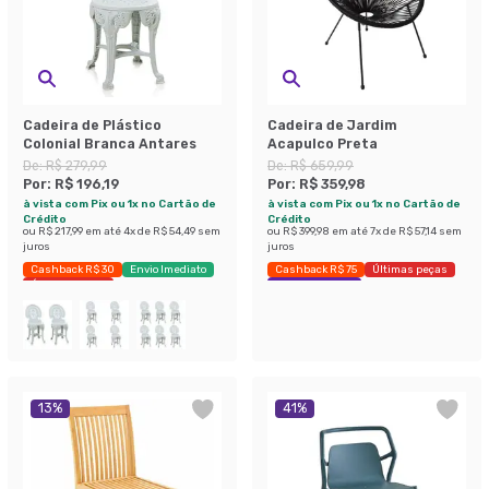
Cadeira de Plástico
Cadeira de Jardim
Colonial Branca Antares
Acapulco Preta
De:
R$ 279,99
De:
R$ 659,99
Por:
R$ 196,19
Por:
R$ 359,98
à vista com Pix ou 1x no Cartão de
à vista com Pix ou 1x no Cartão de
Crédito
Crédito
ou
R$ 217,99
em até
4
x de
R$ 54,49
sem
ou
R$ 399,98
em até
7
x de
R$ 57,14
sem
juros
juros
Cashback R$ 30
Envio Imediato
Cashback R$ 75
Últimas peças
Últimas peças
Economize 45%
13
%
41
%