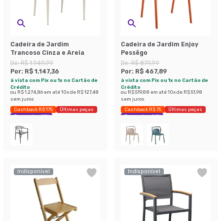
Cadeira de Jardim
Cadeira de Jardim Enjoy
Trancoso Cinza e Areia
Pessêgo
De:
R$ 1.949,99
De:
R$ 879,99
Por:
R$ 1.147,36
Por:
R$ 467,89
à vista com Pix ou 1x no Cartão de
à vista com Pix ou 1x no Cartão de
Crédito
Crédito
ou
R$ 1.274,86
em até
10
x de
R$ 127,48
ou
R$ 519,88
em até
10
x de
R$ 51,98
sem juros
sem juros
Cashback R$ 175
Últimas peças
Cashback R$ 75
Últimas peças
Economize 41%
Economize 46%
Indisponível
Indisponível