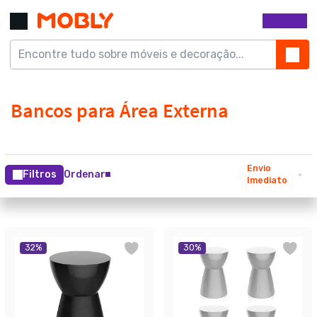
Envio
Filtros
Ordenar
Imediato
32
%
30
%