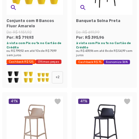
Conjunto com 8 Bancos
Banqueta Solna Preta
Fluor Amarelo
De:
R$ 1.151,92
De:
R$ 619,99
Por:
R$ 719,93
Por:
R$ 395,96
à vista com Pix ou 1x no Cartão de
à vista com Pix ou 1x no Cartão de
Crédito
Crédito
ou
R$ 799,92
em até
10
x de
R$ 79,99
ou
R$ 439,96
em até
8
x de
R$ 54,99
sem
sem juros
juros
Cashback R$ 125
Últimas peças
Cashback R$ 75
Economize 36%
Economize 37%
+
2
41
%
41
%