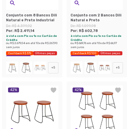
Conjunto com 8 Bancos Dili
Conjunto com 2 Bancos Dili
Natural e Preto Industrial
Natural e Preto
De:
R$ 4.399,92
De:
R$ 1.099,98
Por:
R$ 2.411,14
Por:
R$ 602,78
à vista com Pix ou 1x no Cartão de
à vista com Pix ou 1x no Cartão de
Crédito
Crédito
ou
R$ 2.679,04
em até
10
x de
R$ 267,90
ou
R$ 669,76
em até
10
x de
R$ 66,97
sem juros
sem juros
Cashback R$ 375
Últimas peças
Cashback R$ 100
Últimas peças
Economize 45%
Economize 45%
+
5
+
5
42
%
42
%