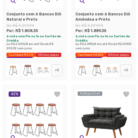
Conjunto com 6 Bancos Dili
Conjunto com 6 Bancos Dili
Natural e Preto
Amêndoa e Preto
De:
R$ 3.299,94
De:
R$ 3.299,94
Por:
R$ 1.808,35
Por:
R$ 1.889,35
à vista com Pix ou 1x no Cartão de
à vista com Pix ou 1x no Cartão de
Crédito
Crédito
ou
R$ 2.009,28
em até
10
x de
R$
ou
R$ 2.099,28
em até
10
x de
R$ 209,92
200,92
sem juros
sem juros
Cashback R$ 275
Últimas peças
Cashback R$ 300
Últimas peças
Economize 45%
Economize 42%
+
5
+
5
Indisponível
42
%