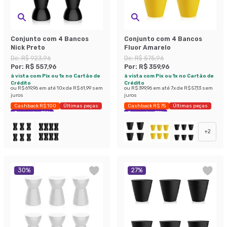
Conjunto com 4 Bancos
Conjunto com 4 Bancos
Nick Preto
Fluor Amarelo
De:
R$ 923,96
De:
R$ 575,96
Por:
R$ 557,96
Por:
R$ 359,96
à vista com Pix ou 1x no Cartão de
à vista com Pix ou 1x no Cartão de
Crédito
Crédito
ou
R$ 619,96
em até
10
x de
R$ 61,99
sem
ou
R$ 399,96
em até
7
x de
R$ 57,13
sem
juros
juros
Cashback R$ 100
Últimas peças
Cashback R$ 75
Últimas peças
Economize 39%
Economize 37%
+
2
30
%
27
%