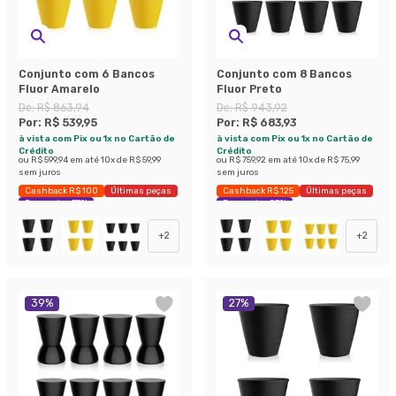
Conjunto com 6 Bancos
Conjunto com 8 Bancos
Fluor Amarelo
Fluor Preto
De:
R$ 863,94
De:
R$ 943,92
Por:
R$ 539,95
Por:
R$ 683,93
à vista com Pix ou 1x no Cartão de
à vista com Pix ou 1x no Cartão de
Crédito
Crédito
ou
R$ 599,94
em até
10
x de
R$ 59,99
ou
R$ 759,92
em até
10
x de
R$ 75,99
sem juros
sem juros
Cashback R$ 100
Últimas peças
Cashback R$ 125
Últimas peças
Economize 37%
Economize 27%
+
2
+
2
39
%
27
%