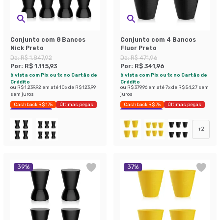
Conjunto com 8 Bancos
Conjunto com 4 Bancos
Nick Preto
Fluor Preto
De:
R$ 1.847,92
De:
R$ 471,96
Por:
R$ 1.115,93
Por:
R$ 341,96
à vista com Pix ou 1x no Cartão de
à vista com Pix ou 1x no Cartão de
Crédito
Crédito
ou
R$ 1.239,92
em até
10
x de
R$ 123,99
ou
R$ 379,96
em até
7
x de
R$ 54,27
sem
sem juros
juros
Cashback R$ 175
Últimas peças
Cashback R$ 75
Últimas peças
Economize 39%
Economize 27%
+
2
39
%
37
%