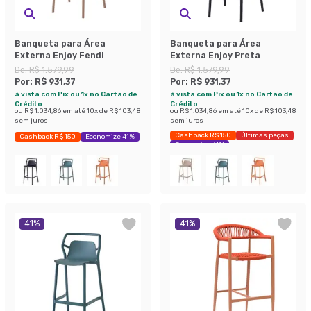
Banqueta para Área
Banqueta para Área
Externa Enjoy Fendi
Externa Enjoy Preta
De:
R$ 1.579,99
De:
R$ 1.579,99
Por:
R$ 931,37
Por:
R$ 931,37
à vista com Pix ou 1x no Cartão de
à vista com Pix ou 1x no Cartão de
Crédito
Crédito
ou
R$ 1.034,86
em até
10
x de
R$ 103,48
ou
R$ 1.034,86
em até
10
x de
R$ 103,48
sem juros
sem juros
Cashback R$ 150
Últimas peças
Cashback R$ 150
Economize 41%
Economize 41%
41
%
41
%