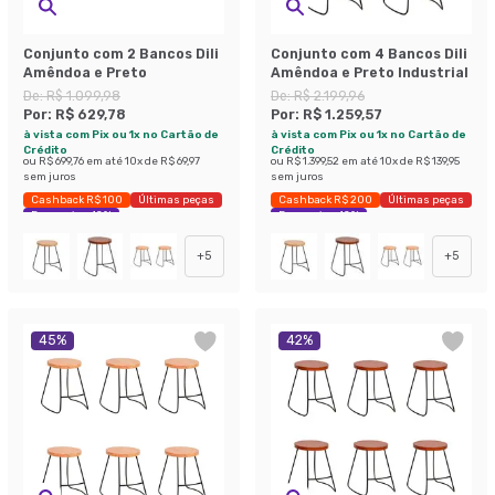
Conjunto com 2 Bancos Dili
Conjunto com 4 Bancos Dili
Amêndoa e Preto
Amêndoa e Preto Industrial
De:
R$ 1.099,98
De:
R$ 2.199,96
Por:
R$ 629,78
Por:
R$ 1.259,57
à vista com Pix ou 1x no Cartão de
à vista com Pix ou 1x no Cartão de
Crédito
Crédito
ou
R$ 699,76
em até
10
x de
R$ 69,97
ou
R$ 1.399,52
em até
10
x de
R$ 139,95
sem juros
sem juros
Cashback R$ 100
Últimas peças
Cashback R$ 200
Últimas peças
Economize 42%
Economize 42%
+
5
+
5
45
%
42
%