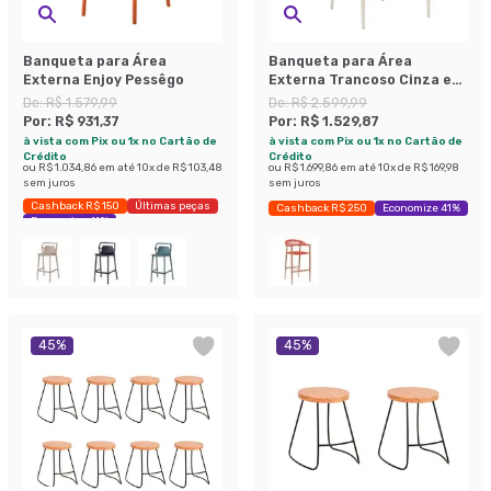
Banqueta para Área
Banqueta para Área
Externa Enjoy Pessêgo
Externa Trancoso Cinza e
Areia
De:
R$ 1.579,99
De:
R$ 2.599,99
Por:
R$ 931,37
Por:
R$ 1.529,87
à vista com Pix ou 1x no Cartão de
à vista com Pix ou 1x no Cartão de
Crédito
Crédito
ou
R$ 1.034,86
em até
10
x de
R$ 103,48
ou
R$ 1.699,86
em até
10
x de
R$ 169,98
sem juros
sem juros
Cashback R$ 150
Últimas peças
Cashback R$ 250
Economize 41%
Economize 41%
45
%
45
%