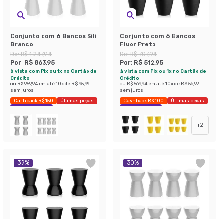
Conjunto com 6 Bancos Sili
Conjunto com 6 Bancos
Branco
Fluor Preto
De:
R$ 1.247,94
De:
R$ 707,94
Por:
R$ 863,95
Por:
R$ 512,95
à vista com Pix ou 1x no Cartão de
à vista com Pix ou 1x no Cartão de
Crédito
Crédito
ou
R$ 959,94
em até
10
x de
R$ 95,99
ou
R$ 569,94
em até
10
x de
R$ 56,99
sem juros
sem juros
Cashback R$ 150
Últimas peças
Cashback R$ 100
Últimas peças
Economize 30%
Economize 27%
+
2
39
%
30
%