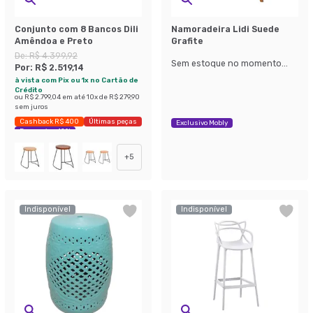
Conjunto com 8 Bancos Dili
Namoradeira Lidi Suede
Amêndoa e Preto
Grafite
De:
R$ 4.399,92
Sem estoque no momento...
Por:
R$ 2.519,14
à vista com Pix ou 1x no Cartão de
Crédito
ou
R$ 2.799,04
em até
10
x de
R$ 279,90
sem juros
Cashback R$ 400
Últimas peças
Exclusivo Mobly
Economize 42%
+
5
Indisponível
Indisponível