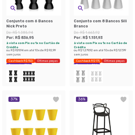
Conjunto com 6 Bancos
Conjunto com 8 Bancos Sili
Nick Preto
Branco
De:
R$ 1.385,94
De:
R$ 1.663,92
Por:
R$ 836,95
Por:
R$ 1.151,93
à vista com Pix ou 1x no Cartão de
à vista com Pix ou 1x no Cartão de
Crédito
Crédito
ou
R$ 929,94
em até
10
x de
R$ 92,99
ou
R$ 1.279,92
em até
10
x de
R$ 127,99
sem juros
sem juros
Cashback R$ 150
Últimas peças
Cashback R$ 175
Últimas peças
Economize 39%
Economize 30%
37
%
36
%