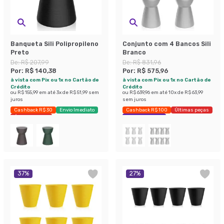
Banqueta Sili Polipropileno
Conjunto com 4 Bancos Sili
Preto
Branco
De:
R$ 207,99
De:
R$ 831,96
Por:
R$ 140,38
Por:
R$ 575,96
à vista com Pix ou 1x no Cartão de
à vista com Pix ou 1x no Cartão de
Crédito
Crédito
ou
R$ 155,99
em até
3
x de
R$ 51,99
sem
ou
R$ 639,96
em até
10
x de
R$ 63,99
juros
sem juros
Cashback R$ 30
Envio Imediato
Cashback R$ 100
Últimas peças
Últimas peças
Economize 30%
37
%
27
%