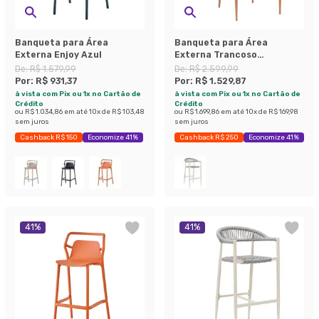
Banqueta para Área
Banqueta para Área
Externa Enjoy Azul
Externa Trancoso
Terracota e Castanho
De:
R$ 1.579,99
De:
R$ 2.599,99
Por:
R$ 931,37
Por:
R$ 1.529,87
à vista com Pix ou 1x no Cartão de
à vista com Pix ou 1x no Cartão de
Crédito
Crédito
ou
R$ 1.034,86
em até
10
x de
R$ 103,48
ou
R$ 1.699,86
em até
10
x de
R$ 169,98
sem juros
sem juros
Cashback R$ 150
Economize 41%
Cashback R$ 250
Economize 41%
41
%
41
%