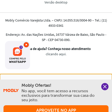
×
Nós salvamos o seu histórico de uso pra oferecer a melhor
Mobly Ofertas!
experiência na Mobly. Quando você navega no nosso site,
No app, você tem acesso a recursos 
aceita esta condição
exclusivos para transformar sua casa do 
seu jeito.
Política de Privacidade e Cookies
APROVEITE NO APP
Aceitar e Fechar