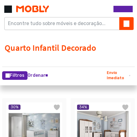
Envio
Filtros
Ordenar
Imediato
30
%
34
%