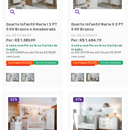
Quarto Infantil Maria I 2 PT
Quarto Infantil Maria II 2 PT
5 GV Branco e Amadeirado
5 GV Branco
De:
R$ 1.946,99
De:
R$ 2.005,99
Por:
R$ 1.385,99
Por:
R$ 1.684,79
à vista com Pix ou 1x no Cartão de
à vista com Pix ou 1x no Cartão de
Crédito
Crédito
ou
R$ 1.539,99
em até
10
x de
R$ 153,99
ou
R$ 1.871,99
em até
10
x de
R$ 187,19
sem juros
sem juros
Cashback R$ 225
Envio Imediato
Cashback R$ 275
Envio Imediato
Últimas peças
Últimas peças
42
%
41
%