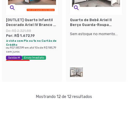
[OUTLET] Quarto Infantil
Quarto de Bebê Ariel II
Decorado Ariel IV Branco e
Berço Guarda-Roupa
Marrom
Cômoda Branco Infantil
De:
R$ 2.321,88
Sem estoque no momento...
Por:
R$ 1.672,19
à vista com Pix ou 1x no Cartão de
Crédito
ou
R$ 1.857,99
em até
10
x de
R$ 185,79
sem juros
Saldão M
Envio Imediato
Últimas peças
Mostrando 12 de 12 resultados