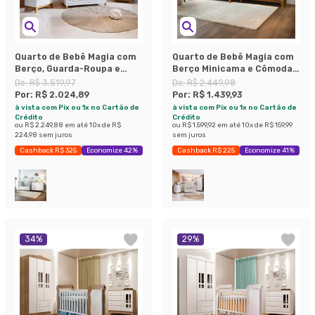
Quarto de Bebê Magia com
Quarto de Bebê Magia com
Berço, Guarda-Roupa e
Berço Minicama e Cômoda 1
Cômoda 2 Portas 5 Gavetas
Porta 3 Gavetas Branco
De:
R$ 3.519,97
De:
R$ 2.449,98
Branco e Amadeirado
Por:
R$ 2.024,89
Por:
R$ 1.439,93
à vista com Pix ou 1x no Cartão de
à vista com Pix ou 1x no Cartão de
Crédito
Crédito
ou
R$ 2.249,88
em até
10
x de
R$
ou
R$ 1.599,92
em até
10
x de
R$ 159,99
224,98
sem juros
sem juros
Cashback R$ 325
Economize 42%
Cashback R$ 225
Economize 41%
34
%
29
%