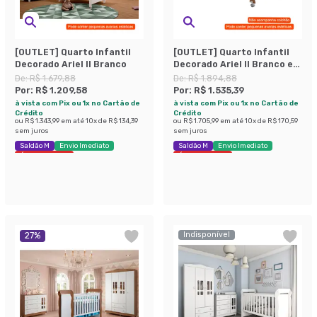
[OUTLET] Quarto Infantil
[OUTLET] Quarto Infantil
Decorado Ariel II Branco
Decorado Ariel II Branco e
Marrom
De:
R$ 1.679,88
De:
R$ 1.894,88
Por:
R$ 1.209,58
Por:
R$ 1.535,39
à vista com Pix ou 1x no Cartão de
à vista com Pix ou 1x no Cartão de
Crédito
Crédito
ou
R$ 1.343,99
em até
10
x de
R$ 134,39
ou
R$ 1.705,99
em até
10
x de
R$ 170,59
sem juros
sem juros
Saldão M
Envio Imediato
Saldão M
Envio Imediato
Últimas peças
Últimas peças
Indisponível
27
%