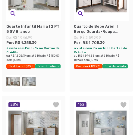
Quarto Infantil Maria I 2 PT
Quarto de Bebê Ariel II
5 GV Branco
Berço Guarda-Roupa
Cômoda Branco e Marrom
De:
R$ 1.946,99
De:
R$ 2.599,99
Infantil
Por:
R$ 1.355,39
Por:
R$ 1.705,39
à vista com Pix ou 1x no Cartão de
à vista com Pix ou 1x no Cartão de
Crédito
Crédito
ou
R$ 1.505,99
em até
10
x de
R$ 150,59
ou
R$ 1.894,88
em até
10
x de
R$
sem juros
189,48
sem juros
Cashback R$ 225
Envio Imediato
Cashback R$ 275
Envio Imediato
Últimas peças
Últimas peças
28
%
16
%