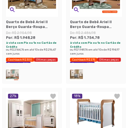
Quarto de Bebê Ariel II
Quarto de Bebê Ariel II
Berço Guarda-Roupa
Berço Guarda-Roupa
Cômoda Branco Colchão
Cômoda Colchão Baby D18
De:
R$ 2.954,98
De:
R$ 2.486,98
Baby D18 (10x70x130)
(10x70x130) Branco Infantil
Por:
R$ 1.948,28
Por:
R$ 1.754,78
Branco e Marrom Infantil
à vista com Pix ou 1x no Cartão de
à vista com Pix ou 1x no Cartão de
Crédito
Crédito
ou
R$ 2.164,76
em até
10
x de
R$ 216,47
ou
R$ 1.949,76
em até
10
x de
R$ 194,97
sem juros
sem juros
Cashback R$ 300
Últimas peças
Cashback R$ 275
Últimas peças
Economize 34%
Economize 29%
27
%
18
%