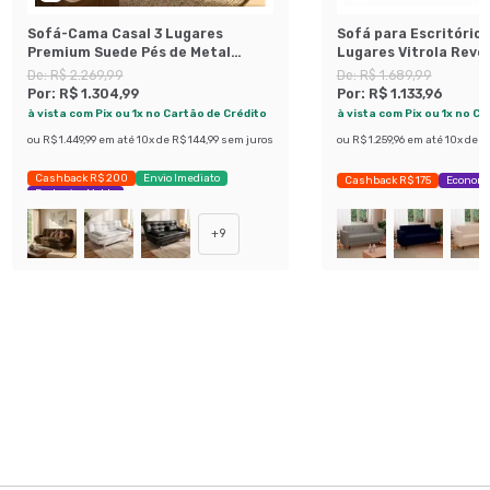
Sofá-Cama Casal 3 Lugares
Sofá para Escritório
Premium Suede Pés de Metal
Lugares Vitrola Rev
Preto
Sintético Café
De:
R$ 2.269,99
De:
R$ 1.689,99
Por:
R$ 1.304,99
Por:
R$ 1.133,96
à vista com Pix ou 1x no Cartão de Crédito
à vista com Pix ou 1x no C
ou
R$ 1.449,99
em até
10
x de
R$ 144,99
sem juros
ou
R$ 1.259,96
em até
10
x de
R$
Cashback R$ 200
Envio Imediato
Cashback R$ 175
Economi
Exclusivo Mobly
+
9