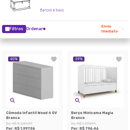
Envio
Filtros
Ordenar
Imediato
40
%
39
%
Cômoda Infantil Wood 6 GV
Berço Minicama Magia
Branca
Branco
De:
R$ 3.349,99
De:
R$ 1.319,99
Por:
R$ 1.997,96
Por:
R$ 796,46