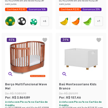
ou
R$ 209,96
em até
4
x de
R$ 52,49
ou
R$ 209,96
em até
4
x de
R$ 52,49
sem juros
sem juros
Cashback R$ 30
Economize 16%
Cashback R$ 30
Economize 33%
+
6
+
1
45
%
39
%
Berço Multifuncional Wave
Baú Montessoriano Kids
Mel
Branco
De:
R$ 7.089,99
De:
R$ 259,99
Por:
R$ 3.869,89
Por:
R$ 157,46
à vista com Pix ou 1x no Cartão de
à vista com Pix ou 1x no Cartão de
Crédito
Crédito
ou
R$ 4.299,88
em até
10
x de
R$ 429,98
ou
R$ 174,96
em até
3
x de
R$ 58,32
sem