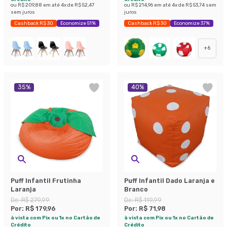
ou
R$ 209,88
em até
4
x de
R$ 52,47
ou
R$ 214,96
em até
4
x de
R$ 53,74
sem
sem juros
juros
Cashback R$ 30
Economize 51%
Cashback R$ 30
Economize 37%
+
6
35
%
40
%
Puff Infantil Frutinha
Puff Infantil Dado Laranja e
Laranja
Branco
De:
R$ 279,99
De:
R$ 119,99
Por:
R$ 179,96
Por:
R$ 71,98
à vista com Pix ou 1x no Cartão de
à vista com Pix ou 1x no Cartão de
Crédito
Crédito