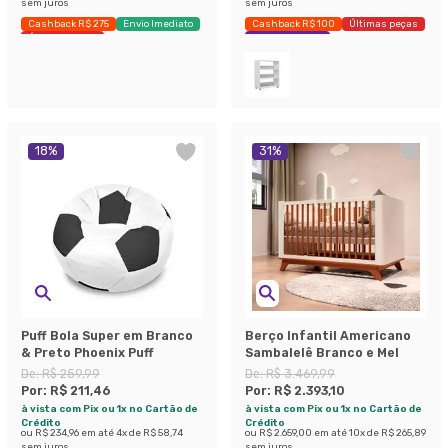
sem juros
sem juros
Cashback R$ 275
Envio Imediato
Cashback R$ 100
Últimas peças
Últimas peças
Economize 39%
18
%
31
%
Puff Bola Super em Branco
Berço Infantil Americano
& Preto Phoenix Puff
Sambalelê Branco e Mel
De:
R$ 259,99
De:
R$ 3.469,99
Por:
R$ 211,46
Por:
R$ 2.393,10
à vista com Pix ou 1x no Cartão de
à vista com Pix ou 1x no Cartão de
Crédito
Crédito
ou
R$ 234,96
em até
4
x de
R$ 58,74
ou
R$ 2.659,00
em até
10
x de
R$ 265,89
sem juros
sem juros