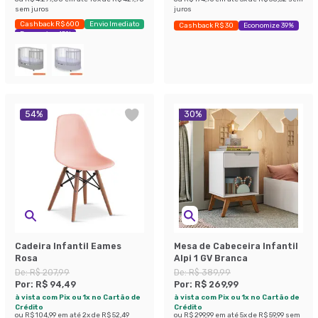
sem juros
juros
Cashback R$ 600
Envio Imediato
Cashback R$ 30
Economize 39%
Economize 45%
54
%
30
%
Cadeira Infantil Eames
Mesa de Cabeceira Infantil
Rosa
Alpi 1 GV Branca
De:
R$ 207,99
De:
R$ 389,99
Por:
R$ 94,49
Por:
R$ 269,99
à vista com Pix ou 1x no Cartão de
à vista com Pix ou 1x no Cartão de
Crédito
Crédito
ou
R$ 104,99
em até
2
x de
R$ 52,49
ou
R$ 299,99
em até
5
x de
R$ 59,99
sem