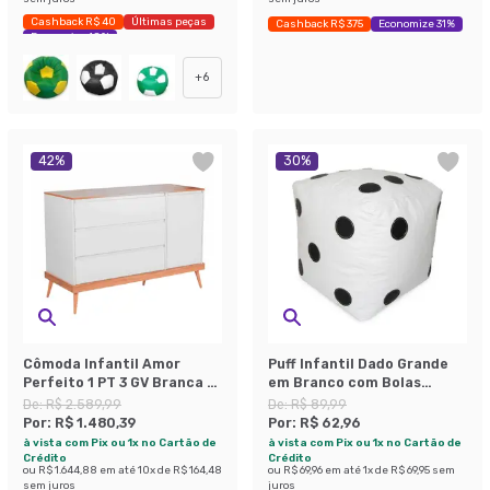
Cashback R$ 40
Últimas peças
Cashback R$ 375
Economize 31%
Economize 18%
+
6
42
%
30
%
Cômoda Infantil Amor
Puff Infantil Dado Grande
Perfeito 1 PT 3 GV Branca e
em Branco com Bolas
Pinus
Pretas
De:
R$ 2.589,99
De:
R$ 89,99
Por:
R$ 1.480,39
Por:
R$ 62,96
à vista com Pix ou 1x no Cartão de
à vista com Pix ou 1x no Cartão de
Crédito
Crédito
ou
R$ 1.644,88
em até
10
x de
R$ 164,48
ou
R$ 69,96
em até
1
x de
R$ 69,95
sem
sem juros
juros