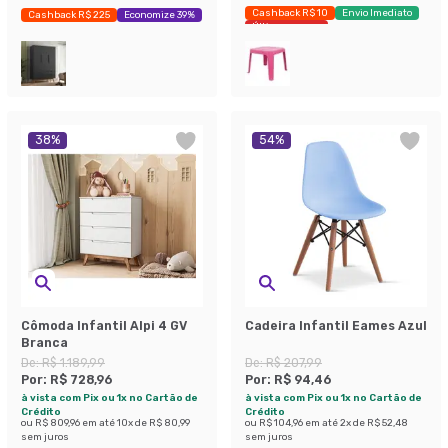
Cashback R$ 10
Envio Imediato
Cashback R$ 225
Economize 39%
Últimas peças
38
%
54
%
Cômoda Infantil Alpi 4 GV
Cadeira Infantil Eames Azul
Branca
De:
R$ 1.189,99
De:
R$ 207,99
Por:
R$ 728,96
Por:
R$ 94,46
à vista com Pix ou 1x no Cartão de
à vista com Pix ou 1x no Cartão de
Crédito
Crédito
ou
R$ 809,96
em até
10
x de
R$ 80,99
ou
R$ 104,96
em até
2
x de
R$ 52,48
sem juros
sem juros