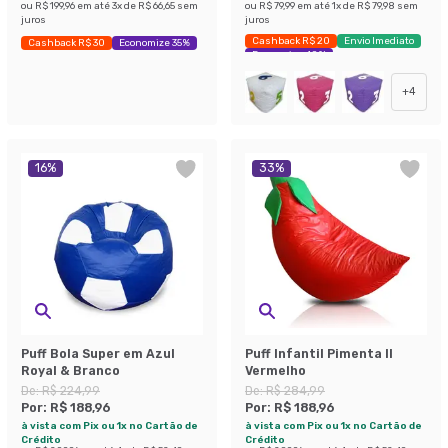
ou
R$ 199,96
em até
3
x de
R$ 66,65
sem
ou
R$ 79,99
em até
1
x de
R$ 79,98
sem
juros
juros
Cashback R$ 20
Envio Imediato
Cashback R$ 30
Economize 35%
Economize 40%
+
4
16
%
33
%
Puff Bola Super em Azul
Puff Infantil Pimenta II
Royal & Branco
Vermelho
De:
R$ 224,99
De:
R$ 284,99
Por:
R$ 188,96
Por:
R$ 188,96
à vista com Pix ou 1x no Cartão de
à vista com Pix ou 1x no Cartão de
Crédito
Crédito