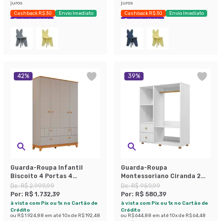
juros
juros
Cashback R$ 30
Envio Imediato
Cashback R$ 30
Envio Imediato
Exclusivo Mobly
Exclusivo Mobly
42
%
39
%
Guarda-Roupa Infantil
Guarda-Roupa
Biscoito 4 Portas 4
Montessoriano Ciranda 2
Gavetas Fendi e Nature
Gavetas Branco
De:
R$ 2.999,99
De:
R$ 959,99
Por:
R$ 1.732,39
Por:
R$ 580,39
à vista com Pix ou 1x no Cartão de
à vista com Pix ou 1x no Cartão de
Crédito
Crédito
ou
R$ 1.924,88
em até
10
x de
R$ 192,48
ou
R$ 644,88
em até
10
x de
R$ 64,48