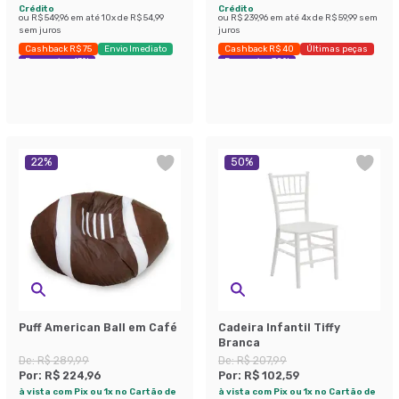
Crédito
Crédito
ou
R$ 549,96
em até
10
x de
R$ 54,99
ou
R$ 239,96
em até
4
x de
R$ 59,99
sem
sem juros
juros
Cashback R$ 75
Envio Imediato
Cashback R$ 40
Últimas peças
Economize 43%
Economize 30%
22
%
50
%
Puff American Ball em Café
Cadeira Infantil Tiffy
Branca
De:
R$ 289,99
De:
R$ 207,99
Por:
R$ 224,96
Por:
R$ 102,59
à vista com Pix ou 1x no Cartão de
à vista com Pix ou 1x no Cartão de