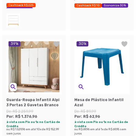
Cashback R$ 225
Cashback R$ 10
Economize 30%
Economize 42%
39
%
30
%
Guarda-Roupa Infantil Alpi
Mesa de Plástico Infantil
3 Portas 2 Gavetas Branco
Azul
De:
R$ 2.259,99
De:
R$ 89,99
Por:
R$ 1.376,96
Por:
R$ 62,96
à vista com Pix ou 1x no Cartão de
à vista com Pix ou 1x no Cartão de
Crédito
Crédito
ou
R$ 1.529,96
em até
10
x de
R$ 152,99
ou
R$ 69,96
em até
1
x de
R$ 69,95
sem
sem juros
juros