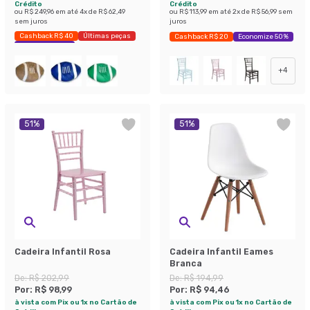
Crédito
Crédito
ou
R$ 249,96
em até
4
x de
R$ 62,49
ou
R$ 113,99
em até
2
x de
R$ 56,99
sem
sem juros
juros
Cashback R$ 40
Últimas peças
Cashback R$ 20
Economize 50%
Economize 22%
+
4
51
%
51
%
Cadeira Infantil Rosa
Cadeira Infantil Eames
Branca
De:
R$ 202,99
De:
R$ 194,99
Por:
R$ 98,99
Por:
R$ 94,46
à vista com Pix ou 1x no Cartão de
à vista com Pix ou 1x no Cartão de