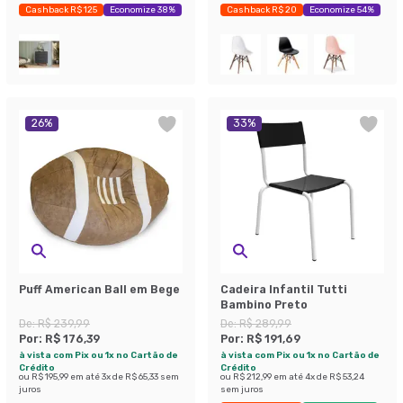
Cashback R$ 125
Economize 38%
Cashback R$ 20
Economize 54%
26
%
33
%
Puff American Ball em Bege
Cadeira Infantil Tutti
Bambino Preto
De:
R$ 239,99
De:
R$ 289,99
Por:
R$ 176,39
Por:
R$ 191,69
à vista com Pix ou 1x no Cartão de
à vista com Pix ou 1x no Cartão de
Crédito
Crédito
ou
R$ 195,99
em até
3
x de
R$ 65,33
sem
ou
R$ 212,99
em até
4
x de
R$ 53,24
juros
sem juros