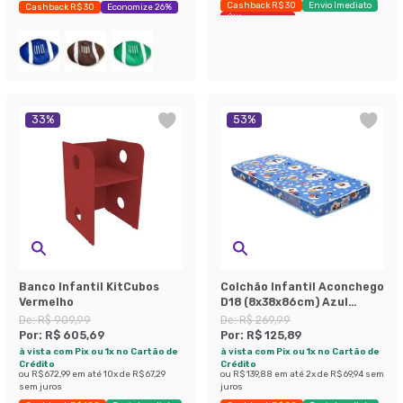
Cashback R$ 30
Envio Imediato
Cashback R$ 30
Economize 26%
Últimas peças
33
%
53
%
Banco Infantil KitCubos
Colchão Infantil Aconchego
Vermelho
D18 (8x38x86cm) Azul
Estampado
De:
R$ 909,99
De:
R$ 269,99
Por:
R$ 605,69
Por:
R$ 125,89
à vista com Pix ou 1x no Cartão de
à vista com Pix ou 1x no Cartão de
Crédito
Crédito
ou
R$ 672,99
em até
10
x de
R$ 67,29
ou
R$ 139,88
em até
2
x de
R$ 69,94
sem
sem juros
juros