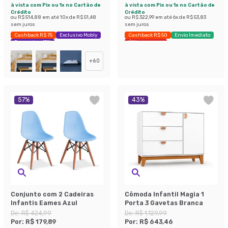
à vista com Pix ou 1x no Cartão de
à vista com Pix ou 1x no Cartão de
Crédito
Crédito
ou
R$ 514,88
em até
10
x de
R$ 51,48
ou
R$ 322,99
em até
6
x de
R$ 53,83
sem juros
sem juros
Cashback R$ 75
Exclusivo Mobly
Cashback R$ 50
Envio Imediato
Economize 47%
Últimas peças
+
60
57
%
43
%
Conjunto com 2 Cadeiras
Cômoda Infantil Magia 1
Infantis Eames Azul
Porta 3 Gavetas Branca
De:
R$ 424,99
De:
R$ 1.129,99
Por:
R$ 179,89
Por:
R$ 643,46