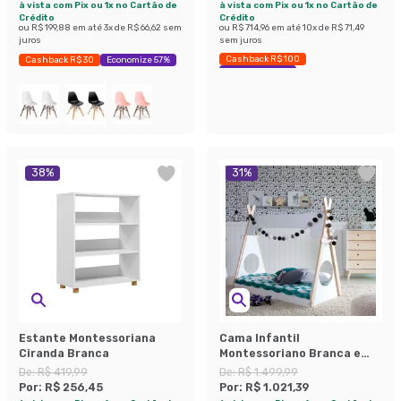
à vista com Pix ou 1x no Cartão de
à vista com Pix ou 1x no Cartão de
Crédito
Crédito
ou
R$ 199,88
em até
3
x de
R$ 66,62
sem
ou
R$ 714,96
em até
10
x de
R$ 71,49
juros
sem juros
Cashback R$ 100
Cashback R$ 30
Economize 57%
Economize 43%
38
%
31
%
Estante Montessoriana
Cama Infantil
Ciranda Branca
Montessoriano Branca e
Natural
De:
R$ 419,99
De:
R$ 1.499,99
Por:
R$ 256,45
Por:
R$ 1.021,39