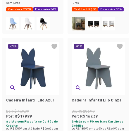
sem juros
juros
Cashback R$ 20
Economize 54%
Cashback R$ 50
Economize 30%
61
%
41
%
Cadeira Infantil Lilo Azul
Cadeira Infantil Lilo Cinza
De:
R$ 469,99
De:
R$ 286,99
Por:
R$ 179,99
Por:
R$ 167,39
à vista com Pix ou 1x no Cartão de
à vista com Pix ou 1x no Cartão de
Crédito
Crédito
ou
R$ 199,99
em até
3
x de
R$ 66,66
sem
ou
R$ 185,99
em até
3
x de
R$ 61,99
sem