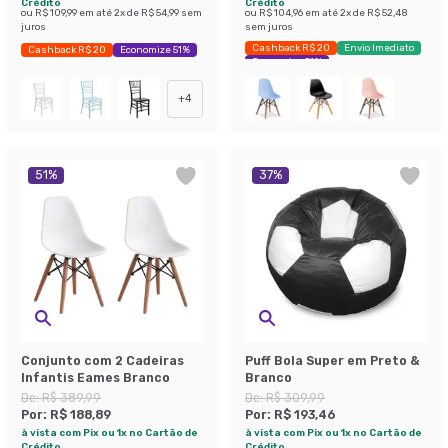
Crédito
Crédito
ou
R$ 109,99
em até
2
x de
R$ 54,99
sem
ou
R$ 104,96
em até
2
x de
R$ 52,48
juros
sem juros
Cashback R$ 20
Envio Imediato
Cashback R$ 20
Economize 51%
Economize 51%
+
4
51
%
37
%
Conjunto com 2 Cadeiras
Puff Bola Super em Preto &
Infantis Eames Branco
Branco
De:
R$ 389,99
De:
R$ 309,99
Por:
R$ 188,89
Por:
R$ 193,46
à vista com Pix ou 1x no Cartão de
à vista com Pix ou 1x no Cartão de
Crédito
Crédito