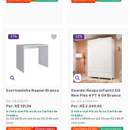
Últimas peças
Últimas peças
37
%
32
%
Escrivaninha Raquel Branca
Guarda-Roupa Infantil Elô
New Flex 4 PT 4 GV Branco
De:
R$ 210,99
De:
R$ 3.329,99
Por:
R$ 131,34
Por:
R$ 2.240,96
à vista com Pix ou 1x no Cartão de
à vista com Pix ou 1x no Cartão de
Crédito
Crédito
ou
R$ 145,93
em até
2
x de
R$ 72,96
sem
ou
R$ 2.489,96
em até
10
x de
R$ 248,99
juros
sem juros
Cashback R$ 20
Últimas peças
Cashback R$ 350
Envio Imediato