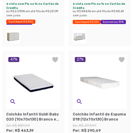
à vista com Pix ou 1x no Cartão de
à vista com Pix ou 1x no Cartão de
Crédito
Crédito
ou
R$ 2.219,96
em até
10
x de
R$ 221,99
ou
R$ 884,96
em até
10
x de
R$ 88,49
sem juros
sem juros
Cashback R$ 300
Cashback R$ 125
Economize 39%
Economize 40%
47
%
27
%
Colchão Infantil Guldi Baby
Colchão Infantil de Espuma
D20 (10x70x130) Branco e
D18 (12x70x130) Branco
Azul
De:
R$ 889,99
De:
R$ 399,99
Por:
R$ 463,39
Por:
R$ 290,69