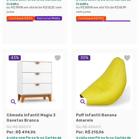
Crédito
Crédito
ou
R$ 319,96
em até
6
x de
R$ 53,32
sem
ou
R$ 559,96
em até
10
x de
R$ 55,99
juros
sem juros
Cashback R$ 50
Exclusivo Mobly
Cashback R$ 100
Economize 43%
Exclusivo Mobly
Economize 20%
43
%
30
%
Cômoda Infantil Magia 3
Puff Infantil Banana
Gavetas Branca
Amarelo
De:
R$ 869,99
De:
R$ 309,99
Por:
R$ 494,96
Por:
R$ 215,96
à vista com Pix ou 1x no Cartão de
à vista com Pix ou 1x no Cartão de