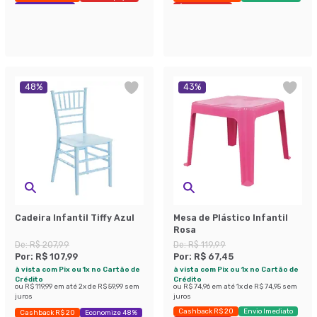
Economize 37%
Últimas peças
48
%
43
%
Cadeira Infantil Tiffy Azul
Mesa de Plástico Infantil
Rosa
De:
R$ 207,99
De:
R$ 119,99
Por:
R$ 107,99
Por:
R$ 67,45
à vista com Pix ou 1x no Cartão de
à vista com Pix ou 1x no Cartão de
Crédito
Crédito
ou
R$ 119,99
em até
2
x de
R$ 59,99
sem
ou
R$ 74,96
em até
1
x de
R$ 74,95
sem
juros
juros
Cashback R$ 20
Envio Imediato
Cashback R$ 20
Economize 48%