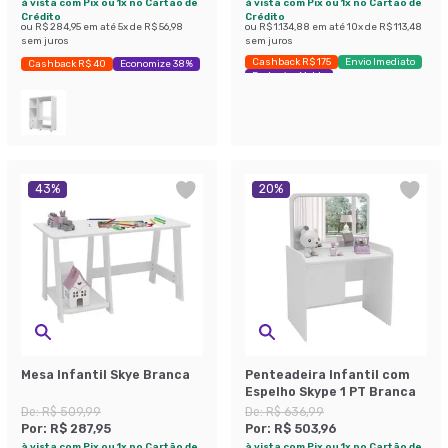
à vista com Pix ou 1x no Cartão de
à vista com Pix ou 1x no Cartão de
Crédito
Crédito
ou
R$ 284,95
em até
5
x de
R$ 56,98
ou
R$ 1.134,88
em até
10
x de
R$ 113,48
sem juros
sem juros
Cashback R$ 175
Envio Imediato
Cashback R$ 40
Economize 38%
Exclusivo Mobly
43
%
20
%
Mesa Infantil Skye Branca
Penteadeira Infantil com
Espelho Skype 1 PT Branca
De:
R$ 509,99
De:
R$ 636,99
Por:
R$ 287,95
Por:
R$ 503,96
à vista com Pix ou 1x no Cartão de
à vista com Pix ou 1x no Cartão de