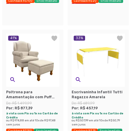
Cashback R$ 100
Envio Imediato
Cashback R$ 20
Envio Imediato
Últimas peças
Últimas peças
41
%
33
%
Poltrona para
Escrivaninha Infantil Tutti
Amamentação com Puff
Ragazzo Amarela
Sabrina Linho Bege
De:
R$ 1.499,99
De:
R$ 689,99
Por:
R$ 877,39
Por:
R$ 457,19
à vista com Pix ou 1x no Cartão de
à vista com Pix ou 1x no Cartão de
Crédito
Crédito
ou
R$ 974,88
em até
10
x de
R$ 97,48
ou
R$ 507,99
em até
10
x de
R$ 50,79
sem juros
sem juros
Cashback R$ 150
Envio Imediato
Cashback R$ 75
Envio Imediato