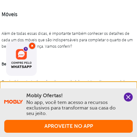
×
Nós salvamos o seu histórico de uso pra oferecer a melhor
Mobly Ofertas!
experiência na Mobly. Quando você navega no nosso site,
No app, você tem acesso a recursos 
aceita esta condição
exclusivos para transformar sua casa do 
seu jeito.
Política de Privacidade e Cookies
APROVEITE NO APP
Aceitar e Fechar