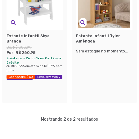
Estante Infantil Skye
Estante Infantil Tyler
Branca
Amêndoa
De:
R$ 303,99
Sem estoque no momento...
Por:
R$ 260,95
à vista com Pix ou 1x no Cartão de
Crédito
ou
R$ 289,96
em até
5
x de
R$ 57,99
sem
juros
Cashback R$ 40
Exclusivo Mobly
Economize 14%
Mostrando 2 de 2 resultados