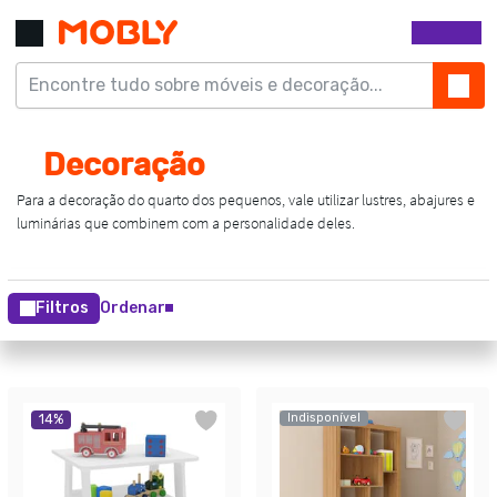
Filtros
Ordenar
Indisponível
14
%