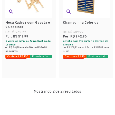
Mesa Xadrez com Gaveta e
Chamadinha Colorida
2 Cadeiras
De:
R$ 932,99
De:
R$ 389,99
Por:
R$ 512,99
Por:
R$ 242,96
à vista com Pix ou 1x no Cartão de
à vista com Pix ou 1x no Cartão de
Crédito
Crédito
ou
R$ 569,99
em até
10
x de
R$ 56,99
ou
R$ 269,96
em até
5
x de
R$ 53,99
sem
sem juros
juros
Cashback R$ 100
Envio Imediato
Cashback R$ 40
Envio Imediato
Últimas peças
Últimas peças
Mostrando 2 de 2 resultados