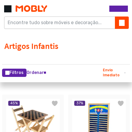
Envio
Filtros
Ordenar
Imediato
45
%
37
%